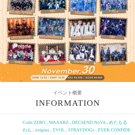
イベント概要
INFORMATION
Code:ZERO
,
WAAARZ
,
DECSEND NoVA
,
めたもる
わん
,
enigma
,
ΣVOL
,
STRAYDOGs
,
EVER.CONFIDE