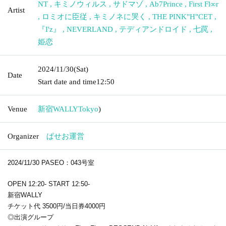
NT
,
キミノウィルス
,
サドマゾ
,
Ab7Prince
,
First Fl∞r
Artist
,
ロミオに臣従
,
キミノネに哭く
,
THE PINK"H"CET
,
『I'z』
,
NEVERLAND
,
テディアンドロイド
,
七罠
,
姫恋
2024/11/30
(Sat)
Date
Start date and time
12:50
Venue
新宿WALLY
Tokyo
)
Organizer
ぱせお運営
2024/11/30 PASEO：043号室
OPEN 12:20- START 12:50-
新宿WALLY
チケット代 3500円/当日券4000円
◎出演グループ