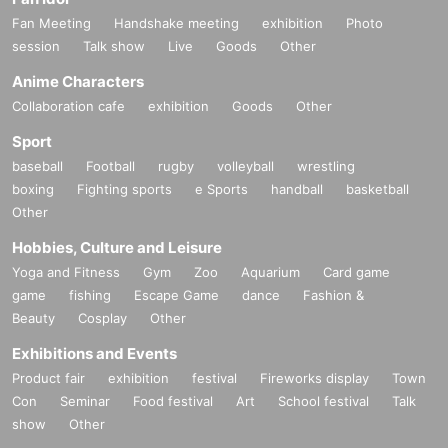
Fan Meeting
Handshake meeting
exhibition
Photo
session
Talk show
Live
Goods
Other
Anime Characters
Collaboration cafe
exhibition
Goods
Other
Sport
baseball
Football
rugby
volleyball
wrestling
boxing
Fighting sports
e Sports
handball
basketball
Other
Hobbies, Culture and Leisure
Yoga and Fitness
Gym
Zoo
Aquarium
Card game
game
fishing
Escape Game
dance
Fashion &
Beauty
Cosplay
Other
Exhibitions and Events
Product fair
exhibition
festival
Fireworks display
Town
Con
Seminar
Food festival
Art
School festival
Talk
show
Other