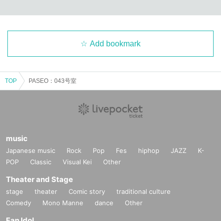
Add bookmark
TOP
PASEO：043号室
music
Japanese music
Rock
Pop
Fes
hiphop
JAZZ
K-
POP
Classic
Visual Kei
Other
Theater and Stage
stage
theater
Comic story
traditional culture
Comedy
Mono Manne
dance
Other
Fan Idol