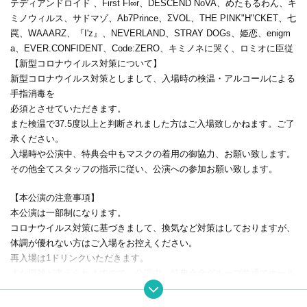
テディアンドロイド 、First Fl∞r、DESCEND NoVA、めたもるわん、キ
ミノウィルス、サドマゾ、Ab7Prince、ΣVOL、THE PINK"H"CKET、七
罠、WAAARZ、『I'z』、NEVERLAND、STRAY DOGs、姫恋、enigm
a、EVER.CONFIDENT、Code:ZERO、キミノネに哭く、ロミオに臣従
【新型コロナウイルス対策について】
新型コロナウイルス対策としまして、入場時の検温・アルコールによる
手指消毒を
必須とさせていただきます。
また検温で37.5度以上と判断されました方はご入場致しかねます。ご了
承ください。
入場時や公演中、特典会中もマスクの着用の御協力、お願い致します。
その他全てスタッフの指示に従い、公演への参加お願い致します。
【本公演の注意事項】
本公演は一部制になります。
コロナウイルス対策に基づきまして、換気など対策はしておりますが、
体調が優れない方はご入場をお控えください。
再入場は1ドリンクいただきます。
また混雑が考えられますので、公演中・特典会全グループ共通でホール
内は座り込み、
Leaving luggage is prohibited.