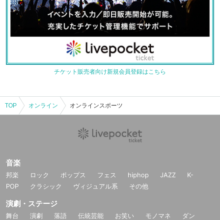
チケット販売者向け新規会員登録はこちら
TOP
オンライン
オンラインスポーツ
音楽
邦楽
ロック
ポップス
フェス
hiphop
JAZZ
K-
POP
クラシック
ヴィジュアル系
その他
演劇・ステージ
舞台
演劇
落語
伝統芸能
お笑い
モノマネ
ダン