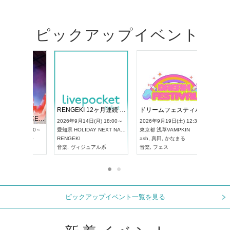
ピックアップイベント
 Vol4
RENGEKI 12ヶ月連続 ONE MAN TOUR「生生流転」‐9月編‐
ドリーム
UDO STREET DANCE WORLD CHAMPIONSHIP JAPAN 2026
) 13:00～
2026年9月14日(月) 18:00～
2026年9月1
2026年9月13日(日) 12:30～
愛知県
HOLIDAY NEXT NAGOYA
東京都
浅草
愛知県
アートピアホール
RENGEKI
ash
,
真田
,
UDO JAPAN
音楽
,
ヴィジュアル系
音楽
,
フェ
ピックアップイベント一覧を見る