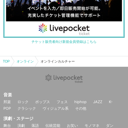
チケット販売者向け新規会員登録はこちら
TOP
オンライン
オンラインカルチャー
音楽
邦楽
ロック
ポップス
フェス
hiphop
JAZZ
K-
POP
クラシック
ヴィジュアル系
その他
演劇・ステージ
舞台
演劇
落語
伝統芸能
お笑い
モノマネ
ダン