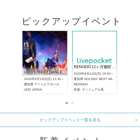
ピックアップイベント
 Vol4
RENGEKI 12ヶ月連続 ONE MAN TOUR「生生流転」‐9月編‐
ドリーム
UDO STREET DANCE WORLD CHAMPIONSHIP JAPAN 2026
) 13:00～
2026年9月14日(月) 18:00～
2026年9月
2026年9月13日(日) 12:30～
愛知県
HOLIDAY NEXT NAGOYA
東京都
浅草
愛知県
アートピアホール
RENGEKI
ash
,
真田
,
UDO JAPAN
音楽
,
ヴィジュアル系
音楽
,
フェ
ピックアップイベント一覧を見る