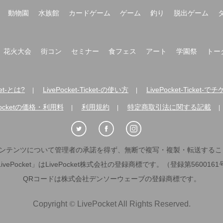
動物園
水族館
カードゲーム
ゲーム
釣り
脱出ゲーム
花火大会
街コン
セミナー
食フェス
アート
学園祭
トー
ket-とは?
LivePocket-Ticket-の使い方
LivePocket-Ticke
|
|
Pocketの価格・利用料
利用規約
特定商取引法に関する記載
|
|
|
ンテンツについて管理者の承諾を得ず、無断で複写・複製・転送するこ
LivePocket」はLivePocket株式会社の登録商標です。（登録第5600161
QRコードは株式会社デンソーウェーブの登録商標です。
Copyright
©
LivePocket All Rights Reserved.