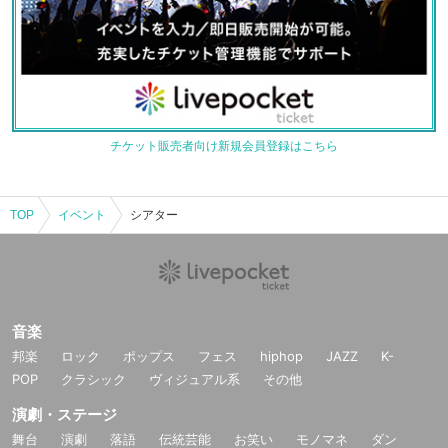
チケット販売者向け新規会員登録はこちら
TOP
イベント
シアター
音楽
邦楽
ロック
ポップス
フェス
hiphop
JAZZ
K-
POP
クラシック
ヴィジュアル系
その他
演劇・ステージ
舞台
演劇
落語
伝統芸能
お笑い
モノマネ
ダン