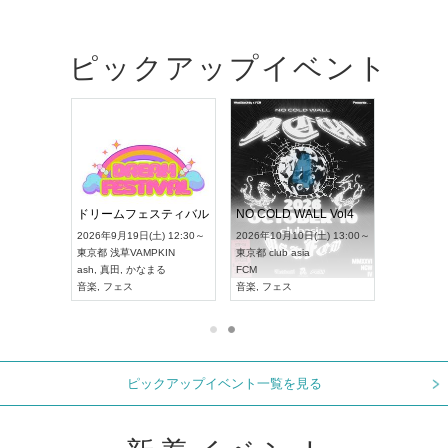
ピックアップイベント
RENGEKI 12ヶ月連続 ONE MAN TOUR「生生流転」‐9月編‐
ドリームフェスティバル
NO COLD WALL Vol4
 18:00～
2026年9月19日(土) 12:30～
2026年10月10日(土) 13:00～
XT NAGOYA
東京都
浅草VAMPKIN
東京都
club asia
2026年9月
ash
,
真田
,
かなまる
FCM
愛知県
ア
ル系
音楽
,
フェス
音楽
,
フェス
UDO JAPA
ピックアップイベント一覧を見る