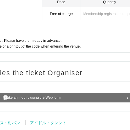
Price
Quantity
Free of charge
Membership registration requ
t. Please have them ready in advance.
or a printout of the code when entering the venue.
ries the ticket Organiser
Make an inquiry using the Web form
ス・対バン
アイドル・タレント