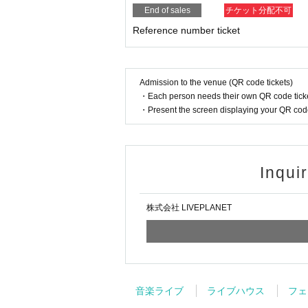
End of sales
チケット分配不可
staff.
Reference number ticket
Organizer: LIVE PLANET
Admission to the venue (QR code tickets)
・Each person needs their own QR code ticke
・Present the screen displaying your QR code 
Inqui
株式会社 LIVEPLANET
音楽ライブ
ライブハウス
フェ