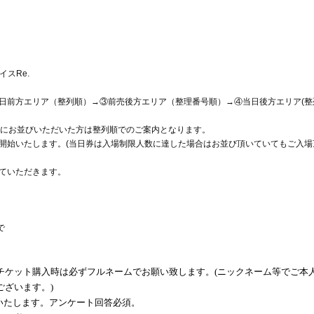
イスRe.
日前方エリア（整列順）→③前売後方エリア（整理番号順）→④当日後方エリア(整
後にお並びいただいた方は整列順でのご案内となります。
開始いたします。(当日券は入場制限人数に達した場合はお並び頂いていてもご入場
ていただきます。
で
チケット購入時は必ずフルネームでお願い致します。(ニックネーム等でご本
ざいます。)
いたします。アンケート回答必須。