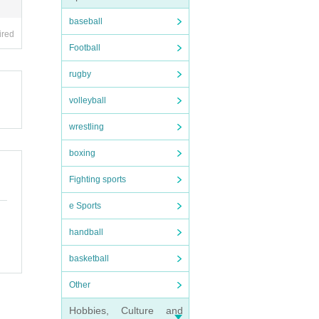
baseball
ired
Football
rugby
volleyball
wrestling
boxing
Fighting sports
e Sports
handball
basketball
Other
Hobbies, Culture and