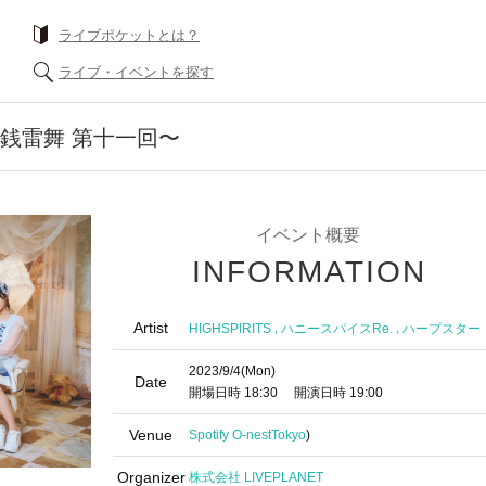
ライブポケットとは？
ライブ・イベントを探す
 〜無銭雷舞 第十一回〜
イベント概要
INFORMATION
Artist
,
,
HIGHSPIRITS
ハニースパイスRe.
ハープスター
2023/9/4
(Mon)
Date
開場日時
18:30
開演日時
19:00
Venue
Spotify O-nest
Tokyo
)
Organizer
株式会社 LIVEPLANET