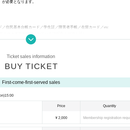
】が必要となります。
／住民基本台帳カード／学生証／障害者手帳／在留カード／etc
書１点と名前が印字されている証明書１点でも可)
ease note that the Tickets will not be refunded in that case.
Ticket sales information
ound the venue.
BUY TICKET
urself. We are not responsible for any loss.
scovered, you will be sent off.
etc. are all prohibited.
First-come-first-served sales
reas, etc. ・ Foremost management (acts of taking up space other than yourself, s
s, etc.) ・ Mosh, lift, dive, surf, and throwing things are prohibited. I will.
on)
15:00
rs' viewing are prohibited during viewing. In addition, please note that if there is 
viewing or stage progress, you will be warned or immediately dismissed.
Price
Quantity
s interruption or fraud is discovered, you will be asked to leave immediately.
ul and will be sent off.
¥ 2,000
Membership registration requ
.
re subject to. Please be aware of this in advance and follow the instructions of the