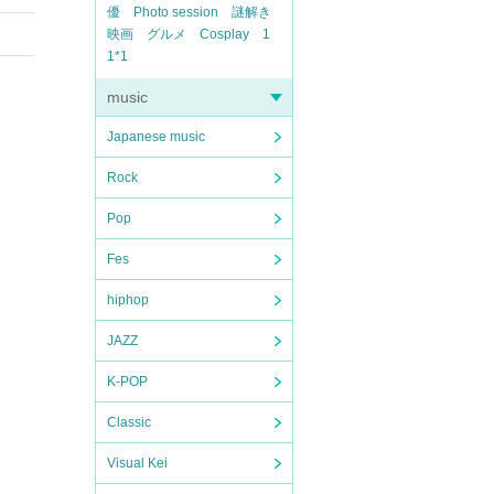
優
Photo session
謎解き
映画
グルメ
Cosplay
1
1*1
music
Japanese music
Rock
Pop
Fes
hiphop
JAZZ
K-POP
Classic
Visual Kei