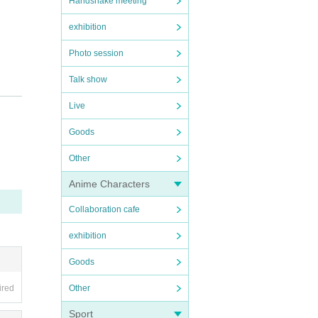
Handshake meeting
exhibition
Photo session
Talk show
Live
Goods
Other
Anime Characters
uch a
Collaboration cafe
exhibition
any ma
Goods
Other
ired
Sport
 local