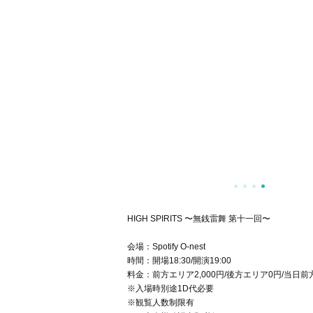
HIGH SPIRITS 〜無銭雷舞 第十一回〜
会場：Spotify O-nest
時間：開場18:30/開演19:00
料金：前方エリア2,000円/後方エリア0円/当日前方
※入場時別途1D代必要
※観覧人数制限有