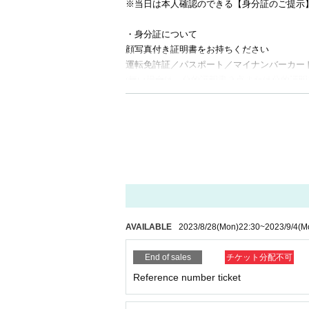
※当日は本人確認のできる【身分証のご提示
・身分証について
顔写真付き証明書をお持ちください
運転免許証／パスポート／マイナンバーカード
(無い場合は、公的証明書２点または公的証明
If you do not show it, we will refuse Admission Pl
【Notice】
*Please do not wait for artists to enter or wait ar
* Please manage your luggage and valuables by yo
* Resale and transfer are prohibited. If fraud is di
* Please note that shooting, recording, recording, 
* Movement and exchange of designated viewing a
s spreading your hands, sitting down, placing thing
AVAILABLE
2023/8/28
(Mon)
22:30
~
2023/9/4
(M
* Dangerous acts that interfere with other custome
licious act that interferes with other customers' 
End of sales
チケット分配不可
* Admission and selling products, if an act such a
* Other fraud is discovered, the staff will be caref
Reference number ticket
Tickets will not be refunded if fraud is discovered
※ regulation, prohibitions, etc. This Day Change a