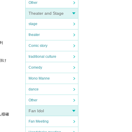
Other
Theater and Stage
stage
theater
列
Comic story
traditional culture
頂け
Comedy
Mono Manne
dance
Other
Fan Idol
人様確
Fan Meeting