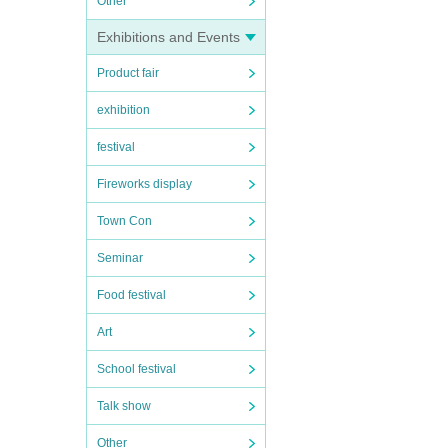
Other
Exhibitions and Events
Product fair
exhibition
festival
Fireworks display
Town Con
Seminar
Food festival
Art
School festival
Talk show
Other