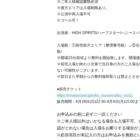
※ご本人様確認書類必須
※後方エリアは入場制限あり。
※公演中再入場不可
※コール可！
出演者：HIGH SPIRITS/ハープスター/ハニースパ
入場順：①前売前方エリア（整理番号順）→②当
順）
※開場15分前頃より整列を開始致します。開場
※前売入場が終わり次第で当日券の方のご入場を
ない可能性がございます。)
※前日また早朝からの整列場所取りは禁止とさせ
●前売チケット
https://t.livepocket.jp/e/hs_musenraibu_vol11
販売期間：8月28日(日)22:30-9月4日(月)15:00ま
お申込みの前に必ずご一読ください
※ご本人様以外はいかなる場合も入場不可。
認がとれない場合は入場をお断りする場合がご
※必須項目が未記入の方はお申込みを無効と