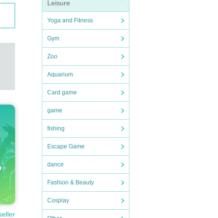
Leisure
Yoga and Fitness
Gym
Zoo
Aquarium
Card game
game
fishing
Escape Game
dance
Fashion & Beauty
Cosplay
seller