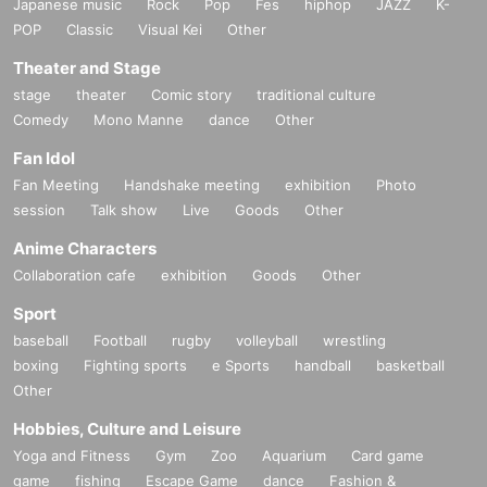
Japanese music
Rock
Pop
Fes
hiphop
JAZZ
K-
POP
Classic
Visual Kei
Other
Theater and Stage
stage
theater
Comic story
traditional culture
Comedy
Mono Manne
dance
Other
Fan Idol
Fan Meeting
Handshake meeting
exhibition
Photo
session
Talk show
Live
Goods
Other
Anime Characters
Collaboration cafe
exhibition
Goods
Other
Sport
baseball
Football
rugby
volleyball
wrestling
boxing
Fighting sports
e Sports
handball
basketball
Other
Hobbies, Culture and Leisure
Yoga and Fitness
Gym
Zoo
Aquarium
Card game
game
fishing
Escape Game
dance
Fashion &