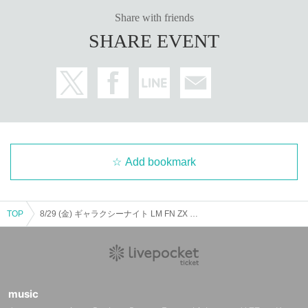
Share with friends
SHARE EVENT
Add bookmark
TOP
8/29 (金) ギャラクシーナイト LM FN ZX WL AD 恋フリ LV
music