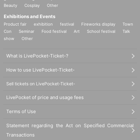
Beauty
Cosplay
Other
Exhibitions and Events
Product fair
exhibition
festival
Fireworks display
Town
Con
Seminar
Food festival
Art
School festival
Talk
show
Other
What is LivePocket-Ticket-?
How to use LivePocket-Ticket-
Sell tickets on LivePocket-Ticket-
LivePocket of price and usage fees
Terms of Use
Statement regarding the Act on Specified Commercial
Transactions