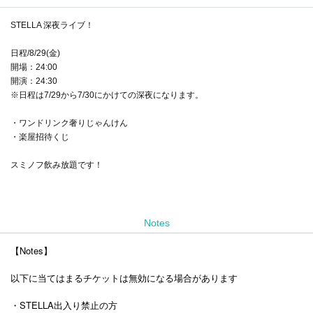
STELLA 深夜ライブ！
日程/8/29(金)
開場：24:00
開演：24:30
※日程は7/29から7/30にかけての深夜になります。
・ワンドリンク奢りじゃんけん
・楽屋招待くじ
スミノフ飲み放題です！
Notes
【Notes】
以下に当てはまるチケットは無効になる場合があります
・STELLA出入り禁止の方