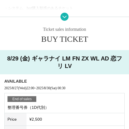
・システム、bot購入疑惑のあるチケット
・その他弊社の判断
Ticket sales information
※男性の方の入場を禁止いたします。
BUY TICKET
※
ライブ中の撮影・録画を禁止いたします。
8/29 (金) ギャラナイ LM FN ZX WL AD 恋フ
リ LV
AVAILABLE
2025/8/27
(Wed)
22:00
~
2025/8/30
(Sat)
00:30
End of sales
整理番号券（1D代別）
Price
¥2,500