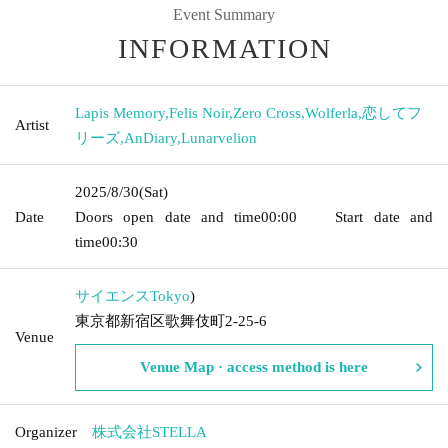
Event Summary
INFORMATION
Lapis Memory
,
Felis Noir
,
Zero Cross
,
Wolferla
,
恋してフ
Artist
リーズ
,
AnDiary
,
Lunarvelion
2025/8/30
(Sat)
Date
Doors open date and time
00:00
Start date and
time
00:30
サイエンス
Tokyo
)
東京都新宿区歌舞伎町2-25-6
Venue
Venue Map · access method is here
Organizer
株式会社STELLA