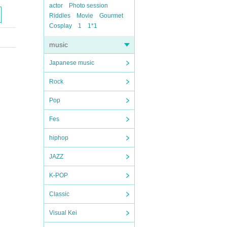
actor
Photo session
Riddles
Movie
Gourmet
Cosplay
1
1*1
music
Japanese music
Rock
Pop
Fes
hiphop
JAZZ
K-POP
Classic
Visual Kei