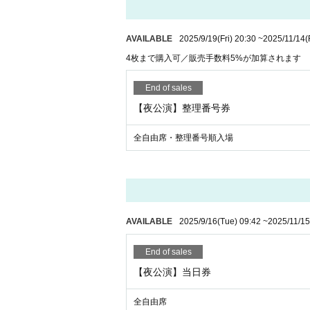
夜公演 9/19（金）20:30~ 夜公演の
チケット
AVAILABLE
2025/9/19
(Fri)
20:30
~
2025/11/14
(
4枚まで購入可／販売手数料5%が加算されます
End of sales
【夜公演】整理番号券
全自由席・整理番号順入場
AVAILABLE
2025/9/16
(Tue)
09:42
~
2025/11/15
End of sales
【夜公演】当日券
全自由席