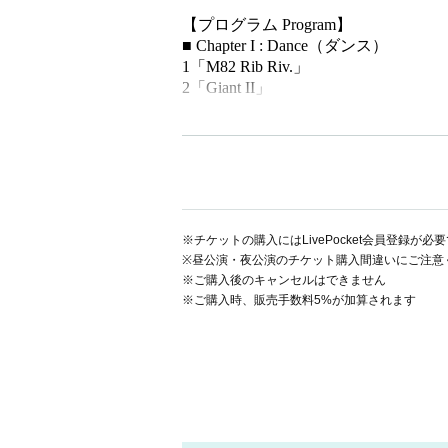
【プログラム Program】
■ Chapter I : Dance（ダンス）
1「M82 Rib Riv.」
2「Giant II」
■ Chapter II : Play（演劇）
「思わせぶりのダージリン」 (Suggestive 
創業60年の純喫茶「カフェ・バイオレット
り残されながらも、ここでは変わらない時間
に、止まっていた時計の針が静かに動き出す
香りに包まれた“思わせぶり”な午後のひとと
※チケットの購入にはLivePocket会員登録が必
■ Chapter III : After Talk（アフタ
※昼公演・夜公演のチケット購入間違いにご注意
※ご購入後のキャンセルはできません
■ Chapter IV : Short Skit（寸劇）
※ご購入時、販売手数料5%が加算されます
「死ぬほど行きたくないパーティー」 (Party you 
【チケット】
前売り5,500円（当日6,000円）
全自由席・整理番号順入場
チケット発売日時：
昼公演 9/19（金）20:00~ 昼公演の
チケット