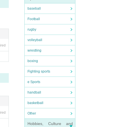
baseball
Football
rugby
volleyball
ired
wrestling
boxing
Fighting sports
e Sports
handball
basketball
ired
Other
Hobbies, Culture and