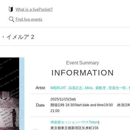
What is a livePocket?
Find live events
・イメルア 2
Event Summary
INFORMATION
Artist
,
,
,
,
,
IMERUAT
浜渦正志
Mina
紫帆里
室屋光一郎
2025/11/15
(Sat)
Date
開場日時
18:30
Start date and time
19:00
終演日
21:00
神楽坂セッションハウス
Tokyo
)
東京都東京都新宿区矢来町158