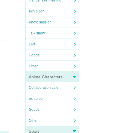
Handshake meeting
exhibition
Photo session
Talk show
Live
れに取
かけ
Goods
郷愁の
Other
Anime Characters
Collaboration cafe
exhibition
Goods
Other
Sport