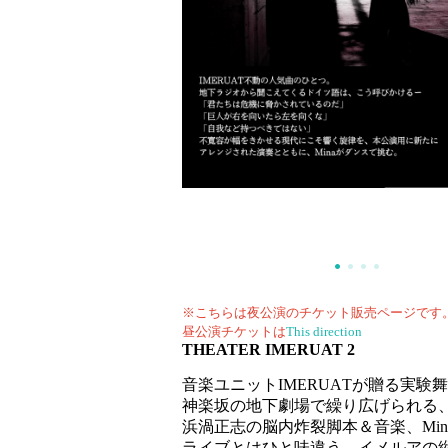
※こちらは夜公演のチケット販売ページです
昼
公演チケットは
This direction
THEATER IMERUAT 2
音楽ユニットIMERUATが贈る実験
神楽坂の地下劇場で繰り広げられる
浜渦正志の脳内炸裂脚本＆音楽、Mi
ライブとはひと味違う、イメルアの