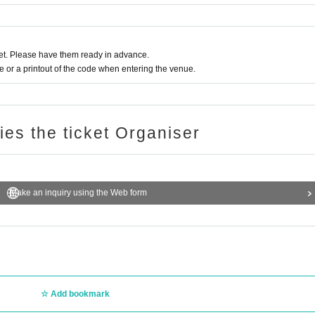
t. Please have them ready in advance.
or a printout of the code when entering the venue.
ries the ticket Organiser
Make an inquiry using the Web form
Add bookmark