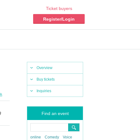
Ticket buyers
Register/Login
Overview
Buy tickets
Inquiries
他
時
Find an event
online
Comedy
Voice