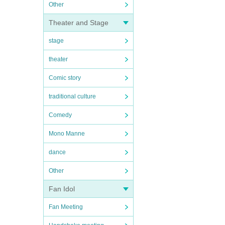
Other
Theater and Stage
stage
theater
Comic story
traditional culture
Comedy
Mono Manne
dance
Other
Fan Idol
Fan Meeting