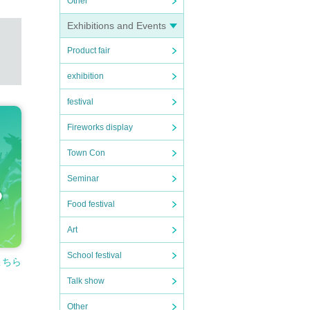
Other
Exhibitions and Events
Product fair
exhibition
festival
Fireworks display
Town Con
Seminar
Food festival
Art
School festival
こちら
Talk show
Other