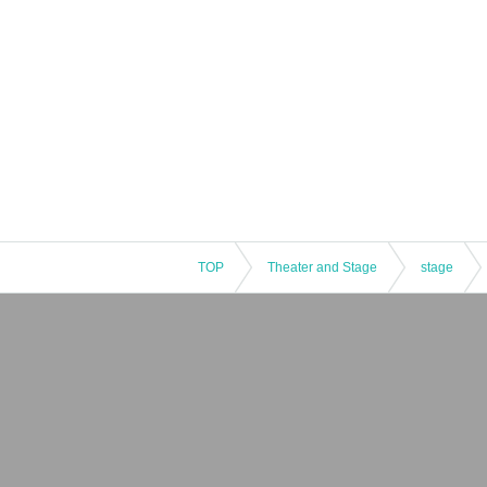
TOP
Theater and Stage
stage