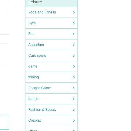
Leisure
Yoga and Fitness
Gym
Zoo
Aquarium
Card game
game
fishing
Escape Game
dance
Fashion & Beauty
Cosplay