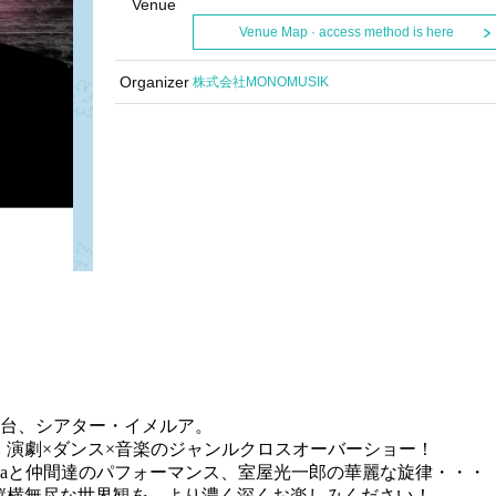
Venue
Venue Map · access method is here
Organizer
株式会社MONOMUSIK
。
舞台、シアター・イメルア。
、演劇×ダンス×音楽のジャンルクロスオーバーショー！
naと仲間達のパフォーマンス、室屋光一郎の華麗な旋律・・・
縦横
無尽な
世界観を、より濃く深くお楽しみください！