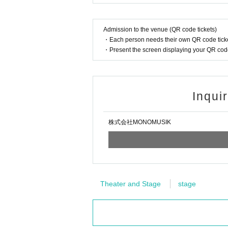
Admission to the venue (QR code tickets)
・Each person needs their own QR code ticke
・Present the screen displaying your QR code 
Inqui
株式会社MONOMUSIK
Theater and Stage
stage