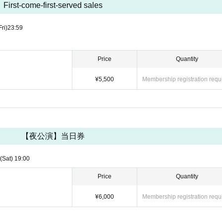
First-come-first-served sales
購入は本ページ下部
Fri)
23:59
Price
Quantity
¥5,500
Membership registration requ
【夜公演】当日券
(Sat)
19:00
Price
Quantity
¥6,000
Membership registration requ