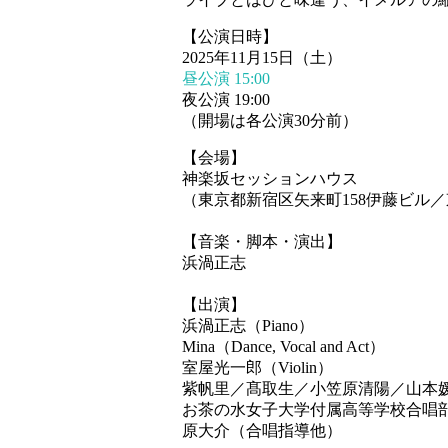
【公演日時】
2025年11月15日（土）
昼公演 15:00
夜公演 19:00
（開場は各公演30分前）
【会場】
神楽坂セッションハウス
（東京都新宿区矢来町158伊藤ビル
【音楽・脚本・演出】
浜渦正志
【出演】
浜渦正志（Piano）
Mina（Dance, Vocal and Act）
室屋光一郎（Violin）
紫帆里／髙取生／小笠原清陽／山本
お茶の水女子大学付属高等学校合唱
原大介（合唱指導他）