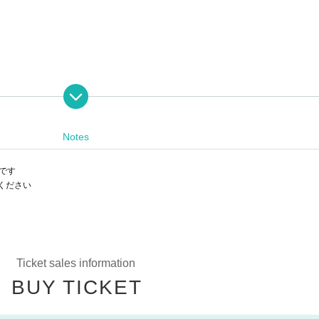
Darjeeling)
」は今日も閑古鳥ー。お人好しな店主ミナと、世話焼き大学生ジジ。時代の流
が流れている。そんなある日、ひとりのカフェライターが訪れたことをきっ
Notes
。思いがけない取材のチャンスに浮き足立つふたりだが…！？音楽と笑い、
き。
要です
ートーク）
ください
definitely don't want to go to)
Ticket sales information
BUY TICKET
購入は
This direction