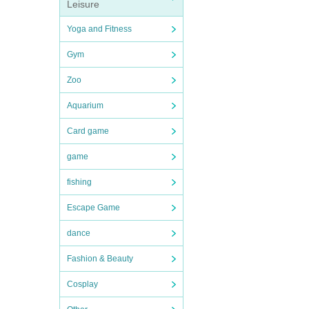
Leisure
Yoga and Fitness
Gym
Zoo
Aquarium
Card game
game
fishing
Escape Game
dance
Fashion & Beauty
Cosplay