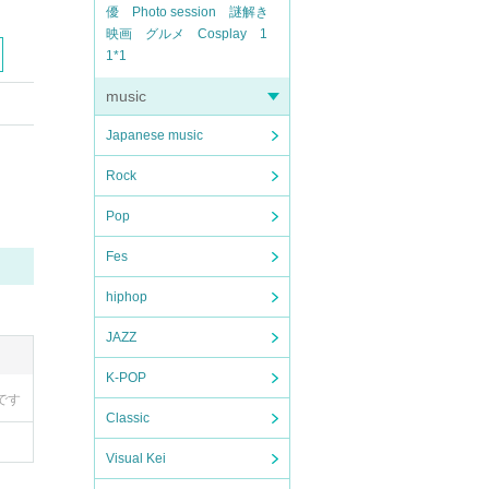
優
Photo session
謎解き
映画
グルメ
Cosplay
1
1*1
music
Japanese music
Rock
Pop
Fes
hiphop
JAZZ
K-POP
です
Classic
Visual Kei