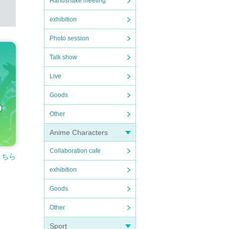
Handshake meeting
exhibition
Photo session
Talk show
Live
Goods
Other
Anime Characters
Collaboration cafe
こちら
exhibition
Goods
Other
Sport