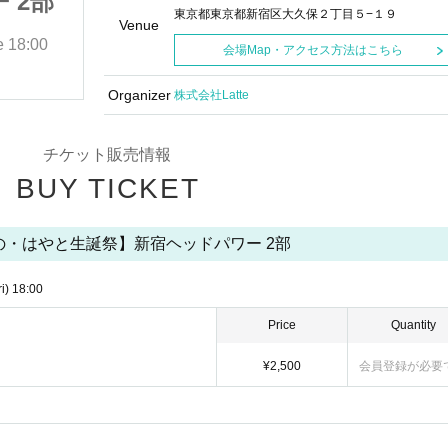
 2部
祭】新宿ヘッドパワー 2部
東京都東京都新宿区大久保２丁目５−１９
Venue
e
18:00
2025/9/12(金)
Start date and time
18:00
会場Map・アクセス方法はこちら
ヘッドパワー
Organizer
株式会社Latte
チケット販売情報
BUY TICKET
【しの・はやと生誕祭】新宿ヘッドパワー 2部
ri)
18:00
Price
Quantity
¥2,500
会員登録が必要