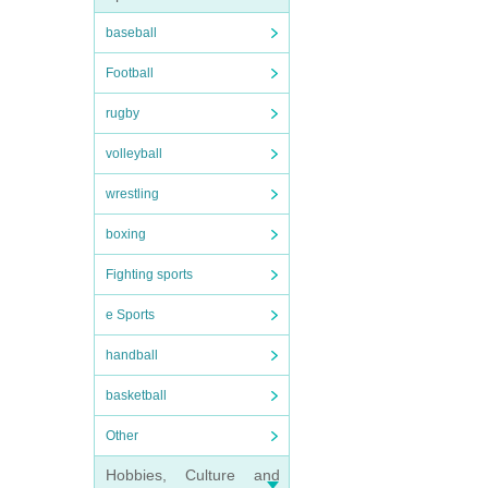
baseball
Football
rugby
volleyball
wrestling
boxing
Fighting sports
e Sports
handball
basketball
Other
Hobbies, Culture and