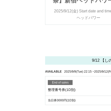
ドパワー 2部
祭】新宿ヘッドパワー
t date and time
18:00
2025/9/12(金)
Start date and tim
ドパワー
ヘッドパワー
9/12 
AVAILABLE
2025/9/9
(Tue)
22:15
~
2025/9/12
(F
End of sales
整理番号券(1D別)
当日券3000円(1D別)