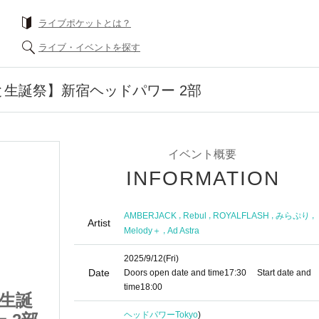
ライブポケットとは？
ライブ・イベントを探す
やと生誕祭】新宿ヘッドパワー 2部
イベント概要
INFORMATION
,
,
,
,
AMBERJACK
Rebul
ROYALFLASH
みらぷり
Artist
,
Melody＋
Ad Astra
2025/9/12
(Fri)
Date
Doors open date and time
17:30
Start date and
time
18:00
と生誕
9/12 【しの・はやと生誕
ヘッドパワー
Tokyo
)