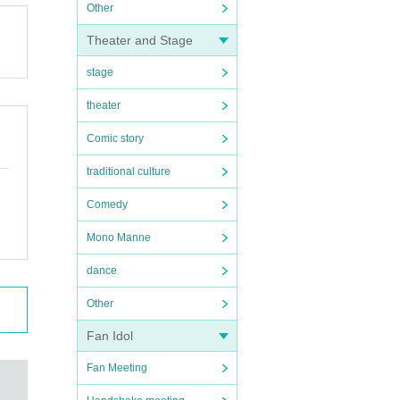
Other
Theater and Stage
stage
theater
Comic story
traditional culture
Comedy
Mono Manne
dance
Other
Fan Idol
Fan Meeting