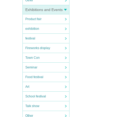
Other
Exhibitions and Events
Product fair
exhibition
festival
Fireworks display
Town Con
Seminar
Food festival
Art
School festival
Talk show
Other