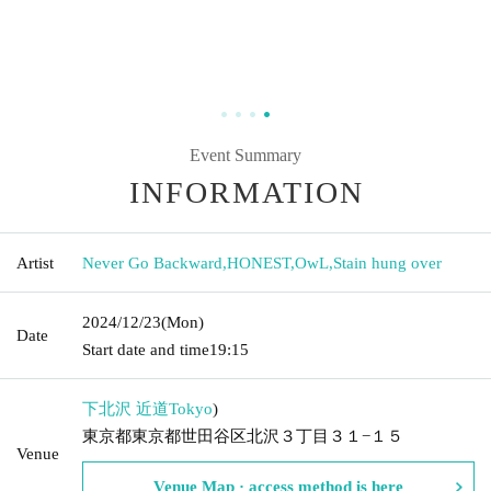
Event Summary
INFORMATION
Artist
Never Go Backward
,
HONEST
,
OwL
,
Stain hung over
2024/12/23
(Mon)
Date
Start date and time
19:15
下北沢 近道
Tokyo
)
東京都東京都世田谷区北沢３丁目３１−１５
Venue
Venue Map · access method is here