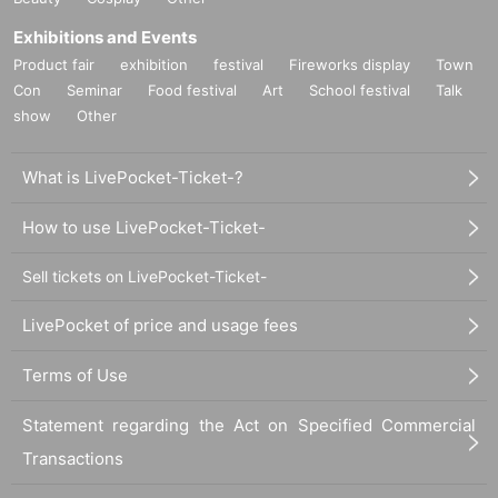
Exhibitions and Events
Product fair
exhibition
festival
Fireworks display
Town
Con
Seminar
Food festival
Art
School festival
Talk
show
Other
What is LivePocket-Ticket-?
How to use LivePocket-Ticket-
Sell tickets on LivePocket-Ticket-
LivePocket of price and usage fees
Terms of Use
Statement regarding the Act on Specified Commercial
Transactions