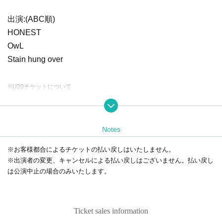
出演:(ABC順)
HONEST
OwL
Stain hung over
※U20チケットについて
・当日受付にて顔つき身分証をご提示いただきます。
いかなる理由でもご提示いただけない場合は通常チケットとの差額分¥1000
をお支払いいただきます。あらかじめご了承ください。
Notes
※お客様都合によるチケットの払い戻しはいたしません。
※他人に迷惑をかける危険行為は禁止とさせていただきます。
※出演者の変更、キャンセルによる払い戻しはございません。払い戻し
会場内で発生したトラブル等に関しましては、主催者・会場・出演バンドは
は公演中止の場合のみいたします。
一切の責任をおいかねますのでご了承ください。必ずその場で当人同士の解
決をお願いいたします。
Ticket sales information