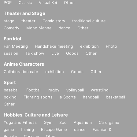
POP
Classic
Visual Kei
Other
Theater and Stage
stage
theater
Comic story
traditional culture
Comedy
Mono Manne
dance
Other
Fan Idol
Fan Meeting
Handshake meeting
exhibition
Photo
session
Talk show
Live
Goods
Other
Anime Characters
Collaboration cafe
exhibition
Goods
Other
Sport
baseball
Football
rugby
volleyball
wrestling
boxing
Fighting sports
e Sports
handball
basketball
Other
Hobbies, Culture and Leisure
Yoga and Fitness
Gym
Zoo
Aquarium
Card game
game
fishing
Escape Game
dance
Fashion &
Beauty
Cosplay
Other