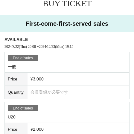
BUY TICKET
First-come-first-served sales
AVAILABLE
2024/8/22
(Thu)
20:00
~
2024/12/23
(Mon)
19:15
End of sales
一般
Price
¥3,000
Quantity
会員登録が必要です
End of sales
U20
Price
¥2,000