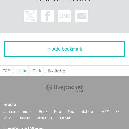
Add bookmark
TOP
music
Rock
歌の番外地 outside yoshino うえの 2025
music
Japanese music
Rock
Pop
Fes
hiphop
JAZZ
K-
POP
Classic
Visual Kei
Other
Theater and Stage