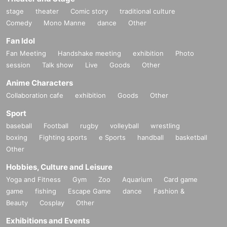
stage
theater
Comic story
traditional culture
Comedy
Mono Manne
dance
Other
Fan Idol
Fan Meeting
Handshake meeting
exhibition
Photo
session
Talk show
Live
Goods
Other
Anime Characters
Collaboration cafe
exhibition
Goods
Other
Sport
baseball
Football
rugby
volleyball
wrestling
boxing
Fighting sports
e Sports
handball
basketball
Other
Hobbies, Culture and Leisure
Yoga and Fitness
Gym
Zoo
Aquarium
Card game
game
fishing
Escape Game
dance
Fashion &
Beauty
Cosplay
Other
Exhibitions and Events