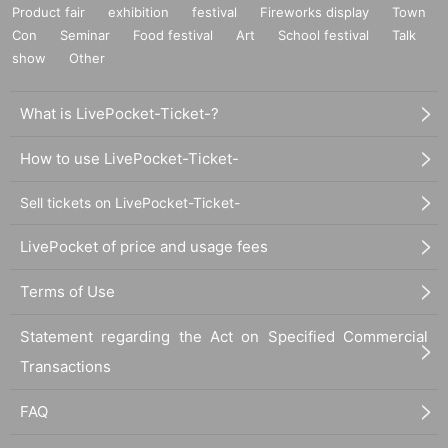
Product fair
exhibition
festival
Fireworks display
Town
Con
Seminar
Food festival
Art
School festival
Talk
show
Other
What is LivePocket-Ticket-?
How to use LivePocket-Ticket-
Sell tickets on LivePocket-Ticket-
LivePocket of price and usage fees
Terms of Use
Statement regarding the Act on Specified Commercial
Transactions
FAQ