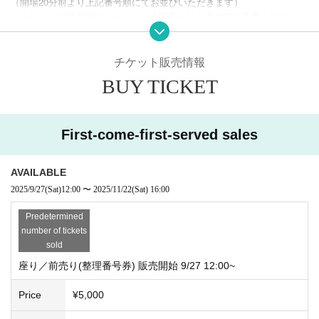
（開場20分前より上記番号順にてお並びいただきます）
※ チケットご購入後のキャンセルは出来かねますのでご了承ください
裸足の音楽社URL
http://www.hadashino-ongakusha.jp/
チケット販売情報
BUY TICKET
First-come-first-served sales
AVAILABLE
2025/9/27
(Sat)
12:00
〜
2025/11/22
(Sat)
16:00
Predetermined
number of tickets
sold
座り／前売り(整理番号券) 販売開始 9/27 12:00~
Price
¥5,000