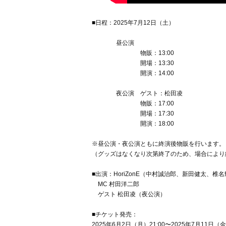
■日程：2025年7月12日（土）
昼公演
物販：13:00
開場：13:30
開演：14:00
夜公演 ゲスト：松田凌
物販：17:00
開場：17:30
開演：18:00
※昼公演・夜公演ともに終演後物販を行います。
（グッズはなくなり次第終了のため、場合により
■出演：HoriZonE（中村誠治郎、新田健太、椎
MC 村田洋二郎
ゲスト 松田凌（夜公演）
■チケット発売：
2025年6月2日（月）21:00〜2025年7月11日（金