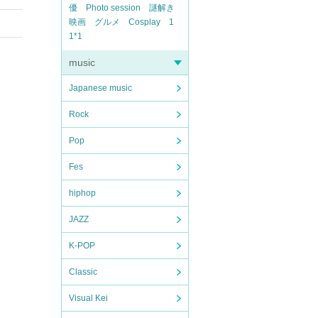
優
Photo session
謎解き
映画
グルメ
Cosplay
1
1*1
music
Japanese music
Rock
Pop
Fes
hiphop
JAZZ
K-POP
Classic
Visual Kei