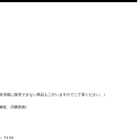
終演後に販売できない商品もございますのでご了承ください。）
名鯛造、川隅美慎）
）23:59