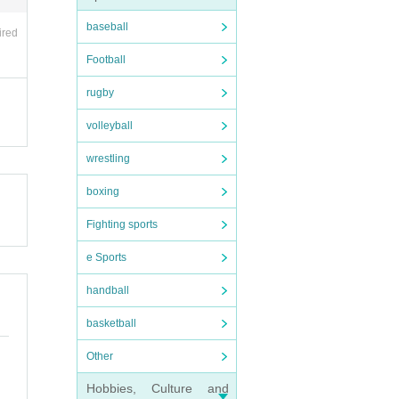
baseball
ired
Football
rugby
volleyball
wrestling
boxing
Fighting sports
e Sports
handball
basketball
Other
Hobbies, Culture and