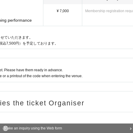
¥ 7,000
Membership registration requ
ning performance
させていただきます。
込7,500円）を予定しております。
t. Please have them ready in advance.
or a printout of the code when entering the venue.
ries the ticket Organiser
Make an inquiry using the Web form