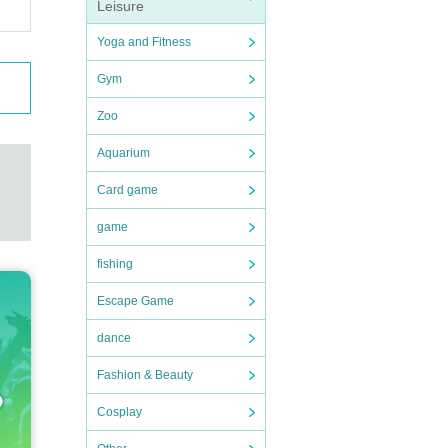
Leisure
Yoga and Fitness
Gym
Zoo
Aquarium
Card game
game
fishing
Escape Game
dance
Fashion & Beauty
Cosplay