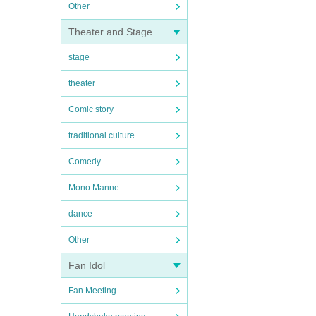
Other
Theater and Stage
stage
theater
Comic story
traditional culture
Comedy
Mono Manne
dance
Other
Fan Idol
Fan Meeting