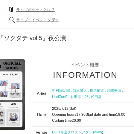
ライブポケットとは？
ライブ・イベントを探す
nts 「ソクタテ vol.5」夜公演
イベント概要
INFORMATION
,
,
,
,
中村誠治郎
新田健太
椎名鯛造
川隅美慎
Artist
,
,
HoriZonE
村田洋二郎
松田凌
2025/7/12
(Sat)
Date
Opening hours
17:30
Start date and time
18:00
Curtain time
20:00
Venue
DDD青山クロスシアター
Tokyo
)