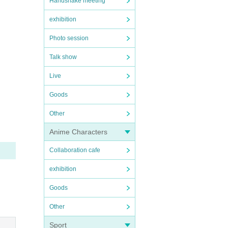
Handshake meeting
exhibition
Photo session
Talk show
Live
Goods
Other
Anime Characters
Collaboration cafe
exhibition
Goods
Other
Sport