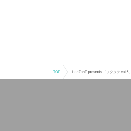
TOP
HoriZonE presents 「ソクタテ vol