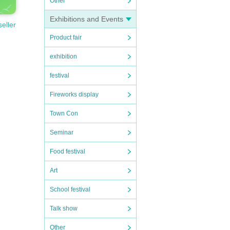
Other
Exhibitions and Events
seller
Product fair
exhibition
festival
Fireworks display
Town Con
Seminar
Food festival
Art
School festival
Talk show
Other