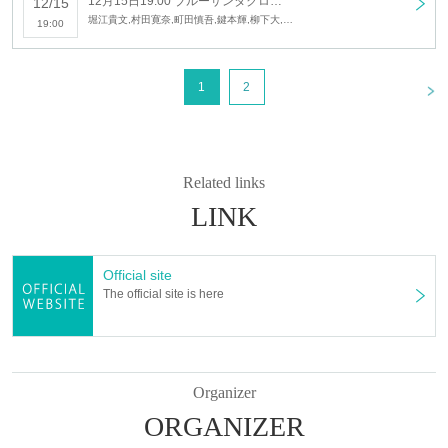
12月15日19:00 ブルーサンタクロース
12/15
堀江貴文,村田寛奈,町田慎吾,鍵本輝,柳下大,田島芽瑠,美莉,澤田拓郎,田代明,花澤桃花,財部亮治,岡村茉奈,山咲和也,Ayano,大津夕陽,すずきゆい,後藤泰観,横山智佐,山﨑雅志,松野咲紀,武井麻実,鈴木萌恵,Ken
19:00
<
1
2
Related links
LINK
Official site
The official site is here
Organizer
ORGANIZER