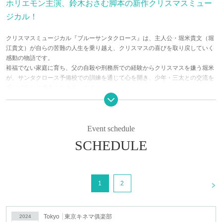
ホリエモン主演、鈴木おさむ脚本の新作クリスマスミュー
ジカル！
クリスマスミュージカル『ブルーサンタクロース』は、主人公・堀米貴文（堀
江貴文）が自らの苦難の人生を乗り越え、クリスマスの喜びを取り戻していく
感動の物語です。
裕福でない家庭に育ち、父の自殺や刑務所での経験からクリスマスを嫌う堀米
が、サンタクロース予備校での訓練を通じて心を開き、少年・三太との交流を
通じて自らの過去と向き合います。
Event schedule
SCHEDULE
<
1
2
Tokyo
東京キネマ俱楽部
2024