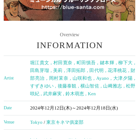
Overview
INFORMATION
堀江貴文
,
村田寛奈
,
町田慎吾
,
鍵本輝
,
柳下大
,
田島芽瑠
,
美莉
,
澤田拓郎
,
田代明
,
花澤桃花
,
財
Artist
部亮治
,
岡村茉奈
,
山咲和也
,
Ayano
,
大津夕陽
,
すずきゆい
,
後藤泰観
,
横山智佐
,
山﨑雅志
,
松野
咲紀
,
武井麻実
,
鈴木萌恵
,
Ken
Date
2024年12月12日(木)～2024年12月18日(水)
Venue
Tokyo
/
東京キネマ俱楽部