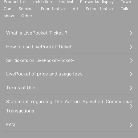
Product fair
exhibition
festival
Fireworks display
Town
Con
Seminar
Food festival
Art
School festival
Talk
show
Other
What is LivePocket-Ticket-?
How to use LivePocket-Ticket-
Sell tickets on LivePocket-Ticket-
LivePocket of price and usage fees
Terms of Use
Statement regarding the Act on Specified Commercial
Transactions
FAQ