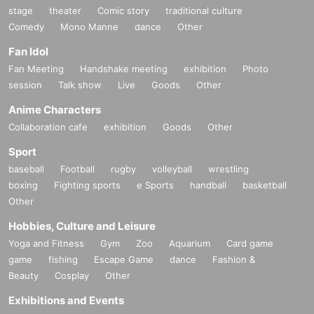
stage
theater
Comic story
traditional culture
Comedy
Mono Manne
dance
Other
Fan Idol
Fan Meeting
Handshake meeting
exhibition
Photo
session
Talk show
Live
Goods
Other
Anime Characters
Collaboration cafe
exhibition
Goods
Other
Sport
baseball
Football
rugby
volleyball
wrestling
boxing
Fighting sports
e Sports
handball
basketball
Other
Hobbies, Culture and Leisure
Yoga and Fitness
Gym
Zoo
Aquarium
Card game
game
fishing
Escape Game
dance
Fashion &
Beauty
Cosplay
Other
Exhibitions and Events