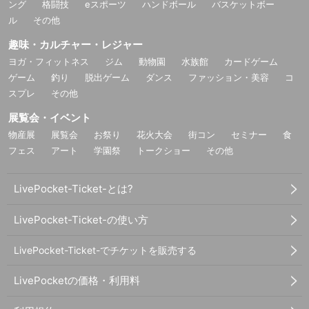
ング
格闘技
eスポーツ
ハンドボール
バスケットボー
ル
その他
趣味・カルチャー・レジャー
ヨガ・フィットネス
ジム
動物園
水族館
カードゲーム
ゲーム
釣り
脱出ゲーム
ダンス
ファッション・美容
コ
スプレ
その他
展覧会・イベント
物産展
展覧会
お祭り
花火大会
街コン
セミナー
食
フェス
アート
学園祭
トークショー
その他
LivePocket-Ticket-とは?
LivePocket-Ticket-の使い方
LivePocket-Ticket-でチケットを販売する
LivePocketの価格・利用料