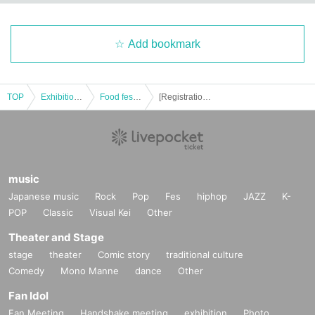
Add bookmark
TOP
Exhibitions and Events
Food festival
[Registration is still open at the venue!] Friday, October 4th and Saturday, October 5th: Nishii Anko Talk Show "A Must-Try for Anko Lovers! A Taste Comparison of Japan's Top Three Manju" @Odakyu Department Store, Shinjuku Branch
music
Japanese music
Rock
Pop
Fes
hiphop
JAZZ
K-
POP
Classic
Visual Kei
Other
Theater and Stage
stage
theater
Comic story
traditional culture
Comedy
Mono Manne
dance
Other
Fan Idol
Fan Meeting
Handshake meeting
exhibition
Photo