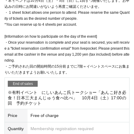
・本イベントは10月4日（土）・5日（日）に1回ずつ開催いたします。お申
込みの日時にお間違いがないよう再度ご確認くださいませ。
・ 1 sheet ticket allows one person to attend. Please reserve the same Quant
ity of tickets as the desired number of people.
*You can reserve up to 4 sheets per account.
[Information on how to participate on the day of the event]
・Once your reservation is complete and your seat is secured, you will receiv
e a "ticket reservation confirmation email" from livepocket. Please present this
email at the cashier in the venue and pay 1,200 yen (tax included) before atte
nding.
・ご予約された回の開始時間の15分前までに7階＝イベントスペースにお集ま
りいただきますようお願いいたします。
End of sales
※有料イベント にしいあんこ氏トークショー「あんこ好き必
食！日本三大まんじゅう食べ比べ」 10月4日（土）17:00の
回 予約チケット
Price
Free of charge
Quantity
Membership registration required