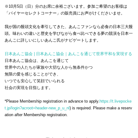
※10月5日（日）分のお席に余裕ございます。参加ご希望のお客様は
「バイヤーセレクトコーナー」の販売員にお声がけくださいませ。
我が国の饅頭文化を牽引してきた、あんこファンなら必食の日本三大饅
頭。味わいの違いと歴史を学びながら食べ比べできる夢の競演を日本一
あんこに詳しいにしいあんこ氏がナビゲートします。
日本あんこ協会 | 日本あんこ協会｜あんこを通じて世界平和を実現する
日本あんこ協会は、あんこを通じて
世界中の人たちが家族や大切な人から無条件かつ
無限の愛を感じることができ、
いつでも安心して笑顔でいられる
社会の実現を目指します。
*Please Membership registration in advance to apply.
https://t.livepocke
t.jp/login?acroot=header-new_p_u_nl
) is required. Please make a reserv
ation after Membership registration.