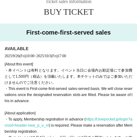
Ticket sales information
BUY TICKET
First-come-first-served sales
AVAILABLE
2025/9/26
(Fri)
10:00
~
2025/10/3
(Fri)
17:00
[About this event]
・本イベントは有料となります。イベント当日に会場内お勘定場にて参加費
として1,500円（税込）を頂戴いたします。本チケットのみではご参加いただ
けませんのでご注意ください。
・This event is First-come-first-served sales-served basis. We will close reser
vations once the designated reservation slots are filled. Please be aware of t
his in advance.
[About application]
・To apply, Membership registration in advance (
https://t.livepocket.jp/login?a
croot=header-new_p_u_nl
) is required. Please make a reservation after Mem
bership registration.