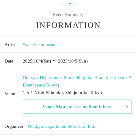
Event Summary
INFORMATION
Artist
Sweet bean paste
Date
2025/10/4
(Sat)
〜 2025/10/5
(Sun)
Odakyu Department Store Shinjuku Branch 7th floor =
Event space
Tokyo
)
1-5-1 Nishi-Shinjuku, Shinjuku-ku Tokyo
Venue
Venue Map · access method is here
Organizer
Odakyu Department Store Co., Ltd.