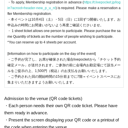
・To apply, Membership registration in advance (
https://t.livepocket.jp/log
in?acroot=header-new_p_u_nl
) is required. Please make a reservation a
fter Membership registration.
・本イベントは10月4日（土）・5日（日）に1回ずつ開催いたします。お
申込みの時間にお間違いがないよう再度ご確認くださいませ。
・ 1 sheet ticket allows one person to participate. Please purchase the sa
me Quantity of tickets as the number of people wishing to participate.
*You can reserve up to 4 sheets per account.
[Information on how to participate on the day of the event]
・ご予約が完了し、お席が確保された場合livepocketから「チケット予約
確定メール」が送付されます。ご参加の前に会場内お勘定場にて該当メー
ルをご提示の上、1,500円（税込）のお支払をお願いいたします。
・ご予約された回の開始時間の15分前までに7階＝イベントスペースにお
集まりいただきますようお願いいたします。
Admission to the venue (QR code tickets)
・Each person needs their own QR code ticket. Please have
them ready in advance.
・Present the screen displaying your QR code or a printout of
the code when entering the venue.