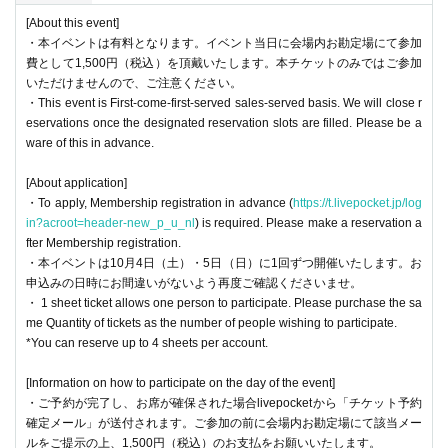
[About this event]
・本イベントは有料となります。イベント当日に会場内お勘定場にて参加
費として1,500円（税込）を頂戴いたします。本チケットのみではご参加
いただけませんので、ご注意ください。
・This event is First-come-first-served sales-served basis. We will close r
eservations once the designated reservation slots are filled. Please be a
ware of this in advance.
[About application]
・To apply, Membership registration in advance (
https://t.livepocket.jp/log
in?acroot=header-new_p_u_nl
) is required. Please make a reservation a
fter Membership registration.
・本イベントは10月4日（土）・5日（日）に1回ずつ開催いたします。お
申込みの日時にお間違いがないよう再度ご確認くださいませ。
・ 1 sheet ticket allows one person to participate. Please purchase the sa
me Quantity of tickets as the number of people wishing to participate.
*You can reserve up to 4 sheets per account.
[Information on how to participate on the day of the event]
・ご予約が完了し、お席が確保された場合livepocketから「チケット予約
確定メール」が送付されます。ご参加の前に会場内お勘定場にて該当メー
ルをご提示の上、1,500円（税込）のお支払をお願いいたします。