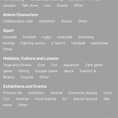
session
Talk show
Live
Goods
Other
Anime Characters
Collaboration cafe
exhibition
Goods
Other
Sport
baseball
Football
rugby
volleyball
wrestling
boxing
Fighting sports
e Sports
handball
basketball
Other
Hobbies, Culture and Leisure
Yoga and Fitness
Gym
Zoo
Aquarium
Card game
game
fishing
Escape Game
dance
Fashion &
Beauty
Cosplay
Other
Exhibitions and Events
Product fair
exhibition
festival
Fireworks display
Town
Con
Seminar
Food festival
Art
School festival
Talk
show
Other