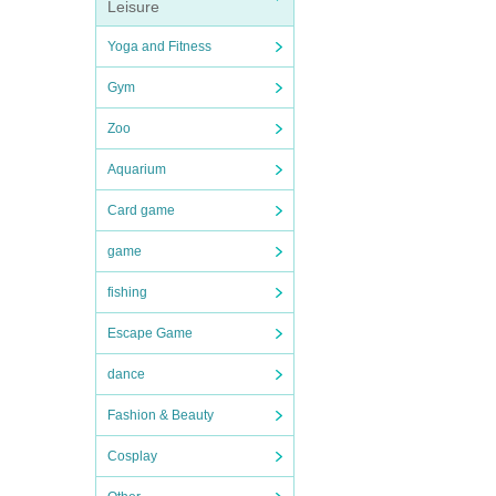
Leisure
Yoga and Fitness
Gym
Zoo
Aquarium
Card game
game
fishing
Escape Game
dance
Fashion & Beauty
Cosplay