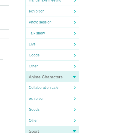
Handshake meeting
exhibition
Photo session
Talk show
Live
Goods
Other
Anime Characters
Collaboration cafe
exhibition
Goods
Other
Sport