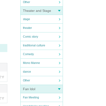
Other
Theater and Stage
stage
theater
Comic story
traditional culture
Comedy
Mono Manne
dance
です
Other
Fan Idol
Fan Meeting
です