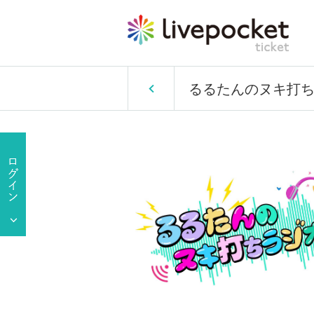
るるたんのヌキ打