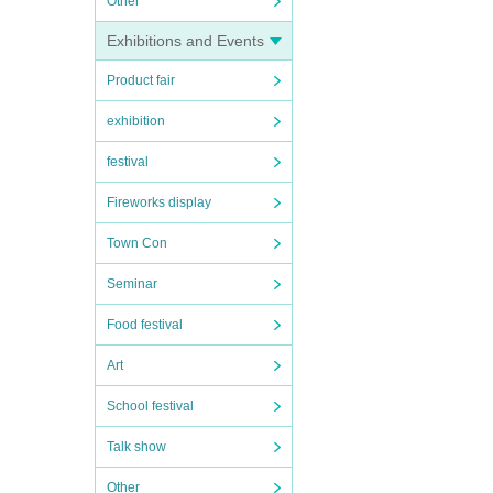
Other
Exhibitions and Events
Product fair
exhibition
festival
Fireworks display
Town Con
Seminar
Food festival
Art
School festival
Talk show
Other