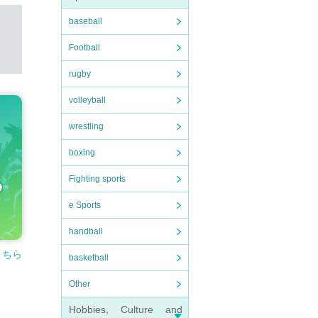
baseball
Football
rugby
volleyball
wrestling
boxing
Fighting sports
e Sports
handball
こちら
basketball
Other
Hobbies, Culture and