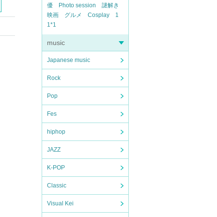
優
Photo session
謎解き
映画
グルメ
Cosplay
1
1*1
music
Japanese music
Rock
Pop
Fes
hiphop
JAZZ
K-POP
Classic
Visual Kei