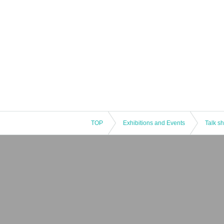
TOP
Exhibitions and Events
Talk s