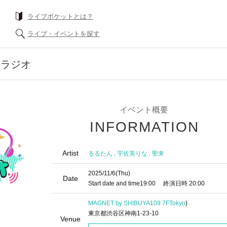
ライブポケットとは？
ライブ・イベントを探す
ちラジオ
イベント概要
INFORMATION
Artist
,
,
るるたん
宇佐美りな
聖来
2025/11/6
(Thu)
Date
Start date and time
19:00
終演日時
20:00
MAGNET by SHIBUYA109 7F
Tokyo
)
東京都渋谷区神南1-23-10
Venue