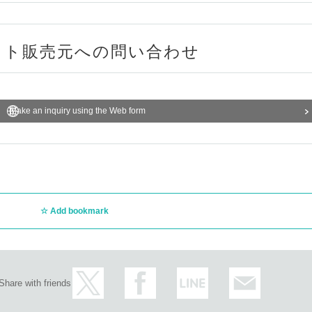
ット販売元への問い合わせ
Make an inquiry using the Web form
Add bookmark
Share with friends