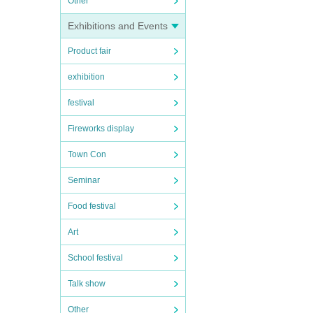
Other
Exhibitions and Events
Product fair
exhibition
festival
Fireworks display
Town Con
Seminar
Food festival
Art
School festival
Talk show
Other