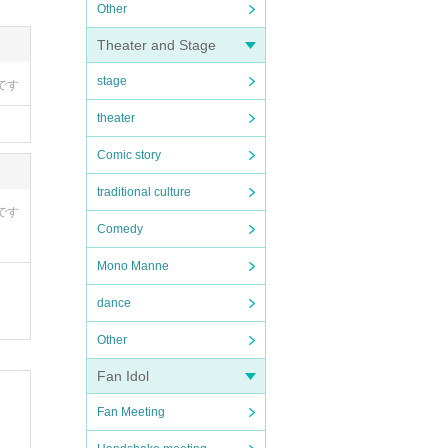
Other
Theater and Stage
stage
です
theater
Comic story
traditional culture
です
Comedy
Mono Manne
dance
Other
Fan Idol
Fan Meeting