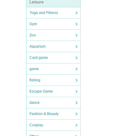
Leisure
Yoga and Fitness
Gym
Zoo
Aquarium
Card game
game
fishing
Escape Game
dance
Fashion & Beauty
Cosplay