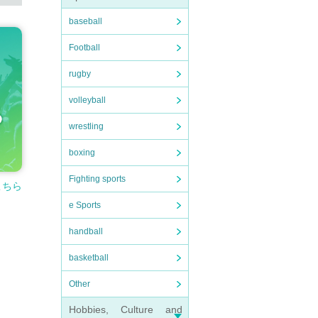
baseball
Football
rugby
volleyball
wrestling
boxing
Fighting sports
こちら
e Sports
handball
basketball
Other
Hobbies, Culture and