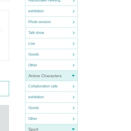
Handshake meeting
exhibition
Photo session
Talk show
Live
Goods
Other
Anime Characters
Collaboration cafe
exhibition
Goods
Other
Sport