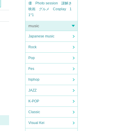
優
Photo session
謎解き
映画
グルメ
Cosplay
1
1*1
music
Japanese music
Rock
Pop
Fes
hiphop
JAZZ
K-POP
Classic
Visual Kei