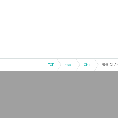
TOP
music
Other
音祭-CHAN