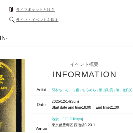
ライブポケットとは？
ライブ・イベントを探す
IN-
イベント概要
INFORMATION
Artist
,
,
,
,
羽衣ちいな
古傷
ちるめら
葉山彩貴
喰。(ばみ)
2025/12/14
(Sun)
Date
Start date and time
18:00
End time
21:30
池袋 FIELD
Tokyo
)
東京都豊島区 西池袋3-23-1
Venue