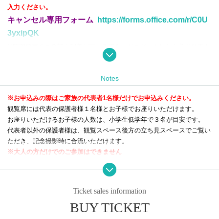
入力ください。
キャンセル専用フォーム
https://forms.office.com/r/C0U
3yxipQK
※時間変更のご希望や到着が遅れる場合などございましたら必ず当店ま
でご連絡をお願いします。
（時間変更についてはご希望に添えない場合がございます）
Notes
※お申込みの際はご家族の代表者1名様だけでお申込みください。
下記注意事項をご確認いただき、お申し込みください。
観覧席には代表の保護者様１名様とお子様でお座りいただけます。
お座りいただけるお子様の人数は、小学生低学年で３名が目安です。
代表者以外の保護者様は、観覧スペース後方の立ち見スペースでご覧い
ただき、記念撮影時に合流いただけます。
※大人の方だけでのご参加はできません
ヒーロー登場日に関して、以下の内容をご確認ください。
以下の内容についてご理解頂けない場合、ご入場をお断りする場合がご
Ticket sales information
ざいます。予めご了承お願いします。
BUY TICKET
【整理券について】