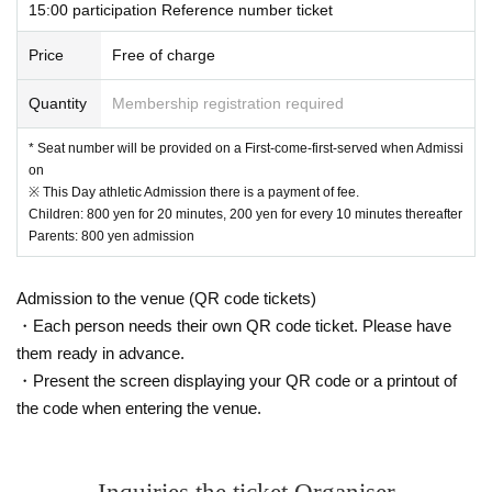
キャンセル専用フォーム
https://forms.office.com/r/C0U3yxipQK
15:00 participation Reference number ticket
Please refrain from Admission only for children and adults who are
Price
Free of charge
not accompanied by an adult.
To participate in the photo session
Quantity
Membership registration required
Charges for Ultra Athletic
Is require
d.
* Seat number will be provided on a First-come-first-served when Admissi
*Usage charges will be advised upon exit.
on
※ This Day athletic Admission there is a payment of fee.
In addition, we may refuse admission in the following cases. Thank you
Children: 800 yen for 20 minutes, 200 yen for every 10 minutes thereafter
for your understanding.
Parents: 800 yen admission
・ When only children who cannot walk independently are Admission
・ When Other staff members judge that safety cannot be ensured
If you have any concerns or questions regarding admission, please Inqu
Admission to the venue (QR code tickets)
iries the store.
・Each person needs their own QR code ticket. Please have
them ready in advance.
We appreciate your understanding and cooperation.
・Present the screen displaying your QR code or a printout of
the code when entering the venue.