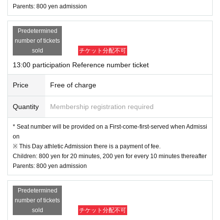
Parents: 800 yen admission
When taking pictures, please be considerate of other customers and hol
d the camera in your hand.
Regarding videos, uploading to SNS and the Internet is prohibited.
Predetermined
We are refraining from hugging heroes for the time being.
number of tickets
*If the children are not all together at the time of shooting, the orde
sold
チケット分配不可
r may be changed or the shooting may be cancelled.
13:00 participation Reference number ticket
We ask for the cooperation of parents so that children participating in th
e shooting must sit in their seats.
Price
Free of charge
[About your admission]
Quantity
Membership registration required
Please show the QR screen of the reservation ticket at the time of admi
* Seat number will be provided on a First-come-first-served when Admissi
ssion.
on
This Day is there is a possibility that the reception is congested. We ma
※ This Day athletic Admission there is a payment of fee.
y not be able to guide you on time.
Children: 800 yen for 20 minutes, 200 yen for every 10 minutes thereafter
The number of Reference number ticket may change. Thank you for you
Parents: 800 yen admission
r understanding.
Predetermined
number of tickets
If you cannot participate, please enter the necessary information at
sold
チケット分配不可
the URL below.