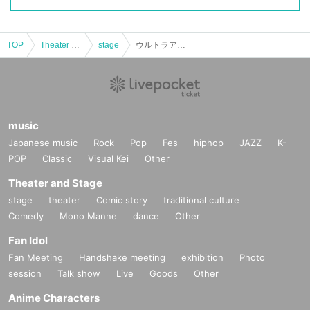
TOP
Theater and Stage
stage
ウルトラアスレチック ウルトラヒーロー撮影会【12月14日】 ファミリー回
music
Japanese music
Rock
Pop
Fes
hiphop
JAZZ
K-
POP
Classic
Visual Kei
Other
Theater and Stage
stage
theater
Comic story
traditional culture
Comedy
Mono Manne
dance
Other
Fan Idol
Fan Meeting
Handshake meeting
exhibition
Photo
session
Talk show
Live
Goods
Other
Anime Characters