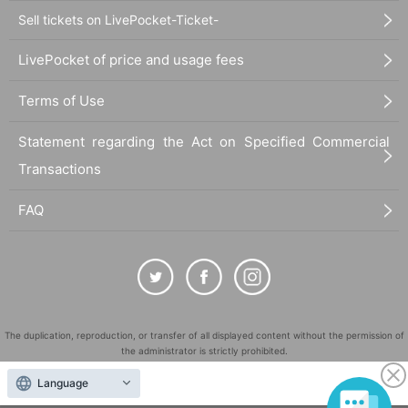
Sell tickets on LivePocket-Ticket-
LivePocket of price and usage fees
Terms of Use
Statement regarding the Act on Specified Commercial
Transactions
FAQ
The duplication, reproduction, or transfer of all displayed content without the permission of
the administrator is strictly prohibited.
"LivePocket" is a registered trademark of LivePocket Inc. (Registration No. 5600161).
Language
QR Code is a registered trademark of DENSO WAVE INCORPORATED in Japan and in other