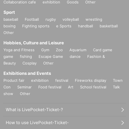
Collaboration cafe
exhibition
Goods
Other
Sport
baseball
Football
rugby
volleyball
wrestling
boxing
Fighting sports
e Sports
handball
basketball
Other
Hobbies, Culture and Leisure
Yoga and Fitness
Gym
Zoo
Aquarium
Card game
game
fishing
Escape Game
dance
Fashion &
Beauty
Cosplay
Other
Exhibitions and Events
Product fair
exhibition
festival
Fireworks display
Town
Con
Seminar
Food festival
Art
School festival
Talk
show
Other
What is LivePocket-Ticket-?
How to use LivePocket-Ticket-