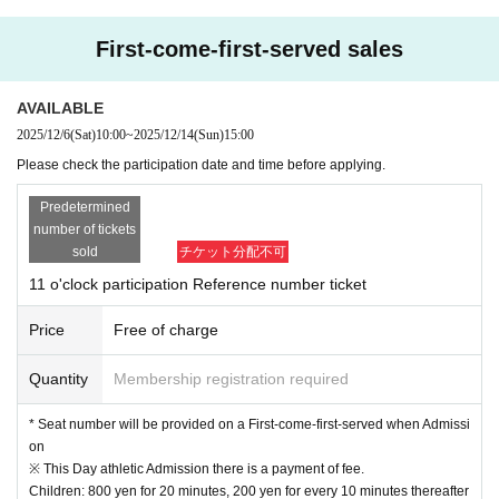
多くのお客様にご観覧いただくため、
整理券は一家族様1日1枚まで
とさ
First-come-first-served sales
せていただきます。
整理券１枚につき、１席のご用意となります。お席はお子様とご一緒に
お座りください。
AVAILABLE
2025/12/6
(Sat)
10:00
~
2025/12/14
(Sun)
15:00
以下の場合は整理券が無効となります。あらかじめご了承お願いいたし
Please check the participation date and time before applying.
ます。
・整理券を提示できない場合
Predetermined
・該当日以外の整理券をお持ちの場合
number of tickets
・開始時刻までにご入場いただけない場合
sold
チケット分配不可
・同一グループ、ご家族で整理券を複数お持ちの場合
11 o'clock participation Reference number ticket
【撮影・ご観覧について】
Price
Free of charge
Spectator seats are available in the order of Reference number ticket nu
mbers.
Quantity
Membership registration required
Seats are in order Reference number ticket Number
One shot per Refer
ence number ticket.
* Seat number will be provided on a First-come-first-served when Admissi
Both photos and videos can be taken. When shooting, please be consid
on
erate of the surrounding customers.
※ This Day athletic Admission there is a payment of fee.
For safety reasons, please refrain from using tripods or selfie sticks.
Children: 800 yen for 20 minutes, 200 yen for every 10 minutes thereafter