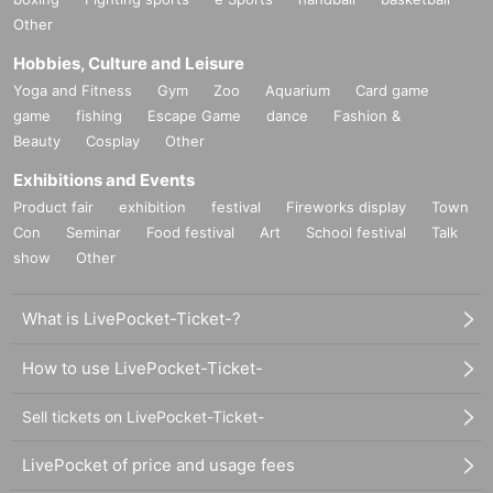
Other
Hobbies, Culture and Leisure
Yoga and Fitness
Gym
Zoo
Aquarium
Card game
game
fishing
Escape Game
dance
Fashion &
Beauty
Cosplay
Other
Exhibitions and Events
Product fair
exhibition
festival
Fireworks display
Town
Con
Seminar
Food festival
Art
School festival
Talk
show
Other
What is LivePocket-Ticket-?
How to use LivePocket-Ticket-
Sell tickets on LivePocket-Ticket-
LivePocket of price and usage fees