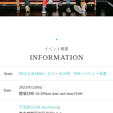
イベント概要
INFORMATION
Artist
PIGGY BANKS
,
ロリータ18号
,
THE☆バリュー兄弟
2025/9/12
(Fri)
Date
開場日時
18:30
Start date and time
19:00
下北沢CLUB Que
Tokyo
)