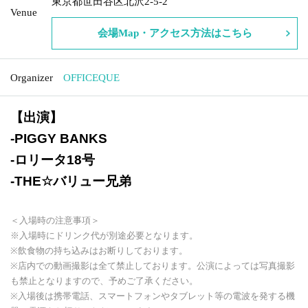
東京都世田谷区北沢2-5-2
Venue
会場Map・アクセス方法はこちら
Organizer
OFFICEQUE
【出演】
-
PIGGY BANKS
-
ロリータ18号
-
THE☆バリュー兄弟
＜入場時の注意事項＞
※入場時にドリンク代が別途必要となります。
※飲食物の持ち込みはお断りしております。
※店内での動画撮影は全て禁止しております。公演によっては写真撮影
も禁止となりますので、予めご了承ください。
※入場後は携帯電話、スマートフォンやタブレット等の電波を発する機