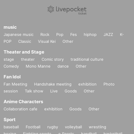
music
Japanese music
Rock
Pop
Fes
hiphop
JAZZ
K-
POP
Classic
Visual Kei
Other
Theater and Stage
stage
theater
Comic story
traditional culture
Comedy
Mono Manne
dance
Other
Fan Idol
Fan Meeting
Handshake meeting
exhibition
Photo
session
Talk show
Live
Goods
Other
Anime Characters
Collaboration cafe
exhibition
Goods
Other
Sport
baseball
Football
rugby
volleyball
wrestling
boxing
Fighting sports
e Sports
handball
basketball