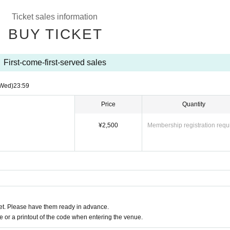
Ticket sales information
G とさせていただきます。
BUY TICKET
考えてきていただけますようお願い致します。
手に収まる程度の大きさの物に限りＯＫとなります。
いただくようお願い致します。
First-come-first-served sales
させていただきます。
Wed)
23:59
の迷惑行為は絶対におやめ下さい。
Price
Quantity
てもらえますか？
¥2,500
Membership registration requ
んでもよいですか？
）、花火などの火薬を使用している製品、そのほかスタッフが不適切と判断したものに
間は設けておりません。
t. Please have them ready in advance.
、あくまでも撮影優先かつごく限られたお時間になりますのであらかじめご了承く
or a printout of the code when entering the venue.