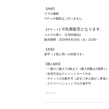
【内容】
スマホ撮影
※チェキ撮影はございません。
※先着販売となります。
【チケット】
≪スマホ券≫ \2,500(税込)
販売期間：2025年6月10日（火）22:00～
【衣装】
甚平（２部と同一の衣装です）
【購入規則】
・一度のご購入で2枚まで（購入回数は1度限り）
・決済方法はクレジットカードのみ
・チケットの分配不可（必ずご本人様がご来場く
・スクリーンショットでの入場不可
【Notes】
☆会場の都合上、お花のお受け取りは一切できま
☆会場にプレゼントボックスを設置致します。お
プレゼントはお渡しいただけませんので、ご注意