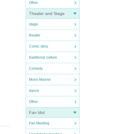
Other
Theater and Stage
stage
theater
Comic story
traditional culture
Comedy
Mono Manne
dance
Other
Fan Idol
Fan Meeting
手紙や