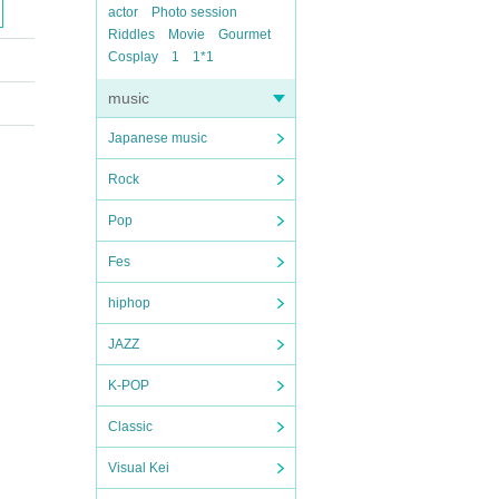
actor
Photo session
Riddles
Movie
Gourmet
Cosplay
1
1*1
music
Japanese music
Rock
Pop
Fes
hiphop
JAZZ
K-POP
Classic
Visual Kei