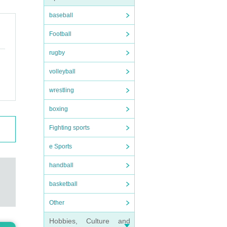
baseball
Football
rugby
volleyball
wrestling
boxing
Fighting sports
e Sports
handball
basketball
Other
Hobbies, Culture and