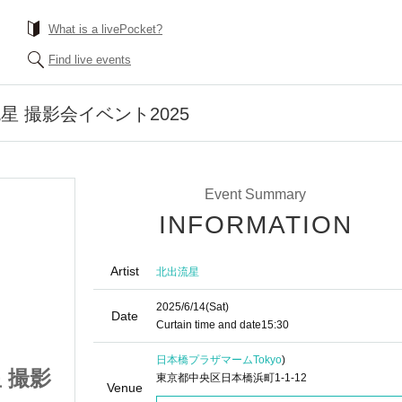
What is a livePocket?
Find live events
 撮影会イベント2025
Event Summary
INFORMATION
Artist
北出流星
2025/6/14
(Sat)
Date
Curtain time and date
15:30
日本橋プラザマーム
Tokyo
)
 撮影
【追加販売】北出流星 撮影
東京都中央区日本橋浜町1-1-12
Venue