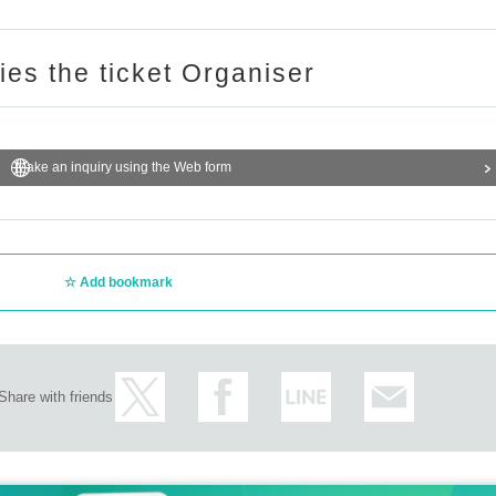
ットでの撮影をお願い致します。
ries the ticket Organiser
m
Make an inquiry using the Web form
Add bookmark
Share with friends