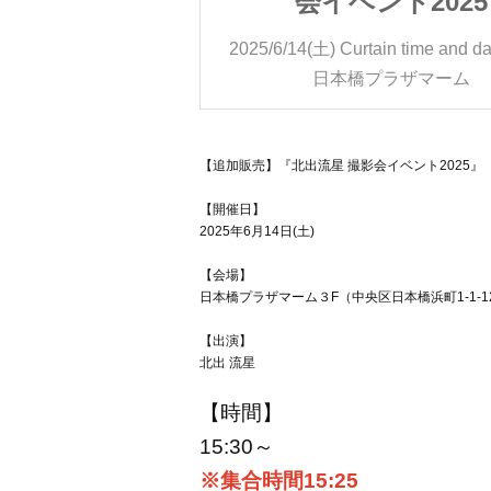
ト2025
会イベント2025
in time and date
15:30
2025/6/14(土)
Curtain time and da
ラザマーム
日本橋プラザマーム
【追加販売】『北出流星 撮影会イベント2025』
【開催日】
2025年6月14日(土)
【会場】
日本橋プラザマーム３F（中央区日本橋浜町1-1-
【出演】
北出 流星
【時間】
15:30～
※集合時間15:25