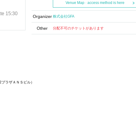
会イベント2025
Venue Map · access method is here
te
15:30
2025/6/14(土)
Curtain time and date
15:30
Organizer
株式会社GFA
日本橋プラザマーム
Other
分配不可のチケットがあります
12プラザＡＮＳビル）