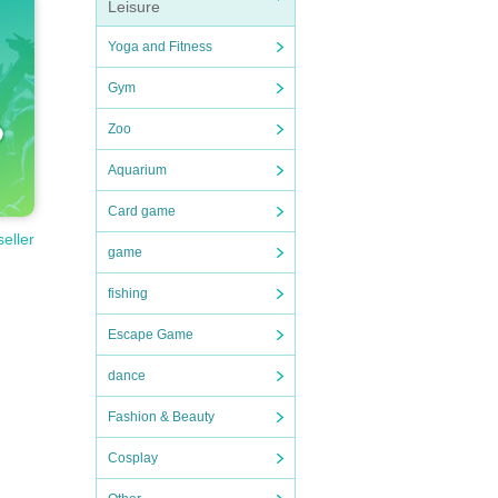
Leisure
Yoga and Fitness
Gym
Zoo
Aquarium
Card game
seller
game
fishing
Escape Game
dance
Fashion & Beauty
Cosplay