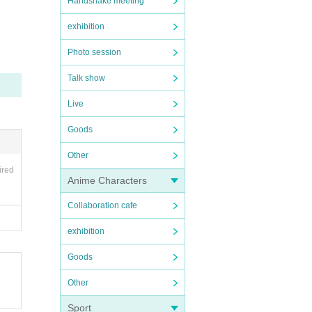
Handshake meeting
exhibition
Photo session
Talk show
Live
Goods
Other
ired
Anime Characters
Collaboration cafe
関し
exhibition
Goods
Other
ださ
Sport