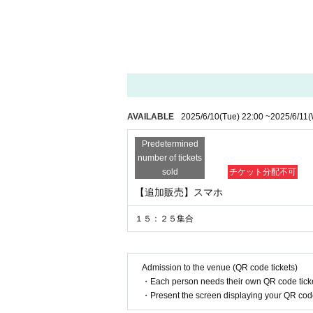
☆全てスタッフが撮影させていただきます。
(自撮りは一切ＮＧとなります)
☆ポーズ指定はございませんが、過度な接触はN
☆お時間に限りがございますので、予めポーズを
☆撮影ブースへの小道具などのお持ち込みは、片
☆集合時間は厳守して
☆撮影した写真をSNSへ投稿することは禁止と
AVAILABLE
2025/6/10
(Tue)
22:00
~
2025/6/11
(
☆会場共有部の階段等に滞留する、大声を出す等
Predetermined
【よくあるご質問】
number of tickets
Q. 撮影ブースへ持ち込んだ小道具は本人に持っ
sold
チケット分配不可
A. 本人に持たせる行為は禁止です。
【追加販売】スマホ
Q. 小道具は片手に収まるサイズなら何を持ち込
１５：２５集合
A. 飲食物全般、水気のあるもの（水風船など
てはお持ち込みを禁止と致します。
Q. トークの時間はありますか？
Admission to the venue (QR code tickets)
A. 撮影会イベントのため、別途でトークのお時
・Each person needs their own QR code ticke
撮影中にお話しいただくのは問題ございませんが
・Present the screen displaying your QR code 
い。