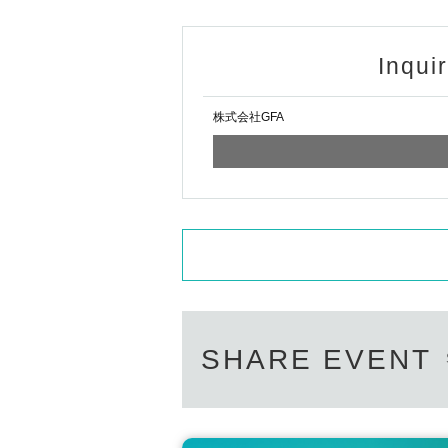
Q. ソロショットはできますか？
A. ソロショットは対応できません。必ず2ショ
Inqui
≪お問い合わせ≫
GFAイベント制作 gfa.production01@gmail.co
株式会社GFA
SHARE EVENT