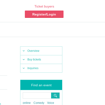
Ticket buyers
Register/Login
Overview
Buy tickets
Inquiries
Find an event
online
Comedy
Voice