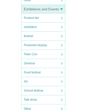
Other
Exhibitions and Events
Product fair
exhibition
festival
Fireworks display
Town Con
Seminar
Food festival
Art
School festival
Talk show
Other