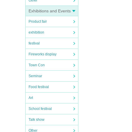
Other
Exhibitions and Events
Product fair
exhibition
festival
Fireworks display
Town Con
Seminar
Food festival
Art
School festival
Talk show
Other