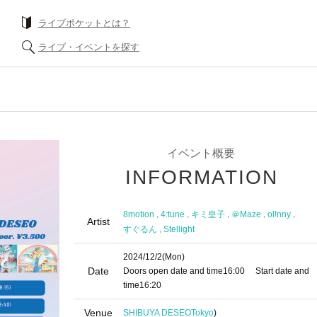
ライブポケットとは？
ライブ・イベントを探す
イベント概要
INFORMATION
,
,
,
,
,
8motion
4:tune
キミ皇子
＠Maze
ol!nny
Artist
,
すぐるん
Stellight
2024/12/2
(Mon)
Date
Doors open date and time
16:00
Start date and
time
16:20
Venue
SHIBUYA DESEO
Tokyo
)