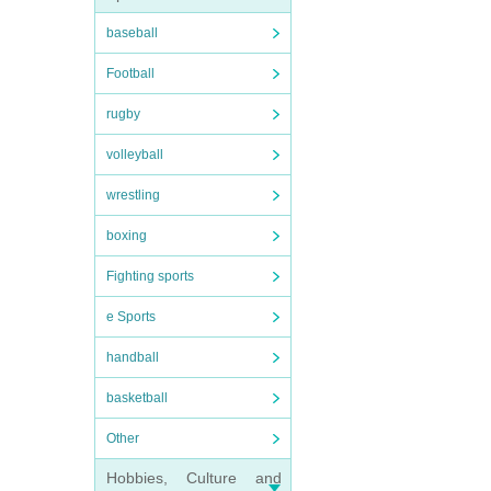
baseball
Football
rugby
volleyball
wrestling
boxing
Fighting sports
e Sports
handball
basketball
Other
Hobbies, Culture and