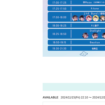
AVAILABLE
2024/11/15
(Fri)
22:10
〜
2024/12/