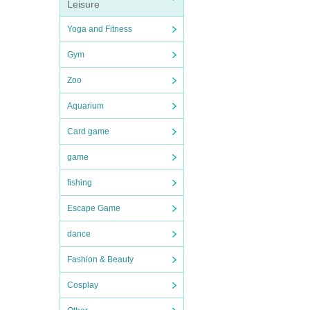
Leisure
Yoga and Fitness
Gym
Zoo
Aquarium
Card game
game
fishing
Escape Game
dance
Fashion & Beauty
Cosplay