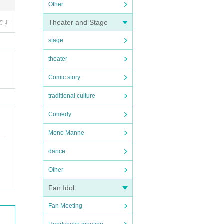
Other
Theater and Stage
です
stage
theater
Comic story
traditional culture
Comedy
Mono Manne
dance
Other
Fan Idol
Fan Meeting