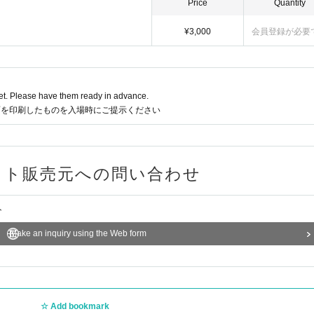
Price
Quantity
¥3,000
会員登録が必要
t. Please have them ready in advance.
面を印刷したものを入場時にご提示ください
ット販売元への問い合わせ
ト
Make an inquiry using the Web form
Add bookmark