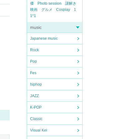
優
Photo session
謎解き
映画
グルメ
Cosplay
1
1*1
music
Japanese music
Rock
Pop
Fes
hiphop
JAZZ
K-POP
Classic
Visual Kei