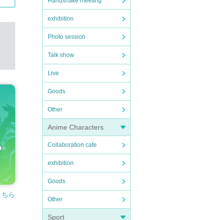
Handshake meeting
exhibition
Photo session
Talk show
Live
Goods
Other
Anime Characters
Collaboration cafe
exhibition
Goods
こちら
Other
Sport