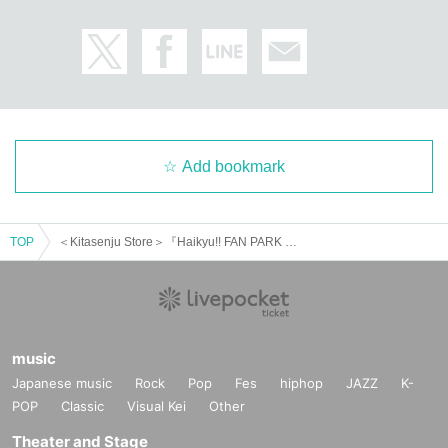
Add bookmark
TOP
＜Kitasenju Store＞『Haikyu!! FAN PARK Nationwide Reporting Event』Admission ticket with merchandise purchase right_Additional lottery
music
Japanese music
Rock
Pop
Fes
hiphop
JAZZ
K-
POP
Classic
Visual Kei
Other
Theater and Stage