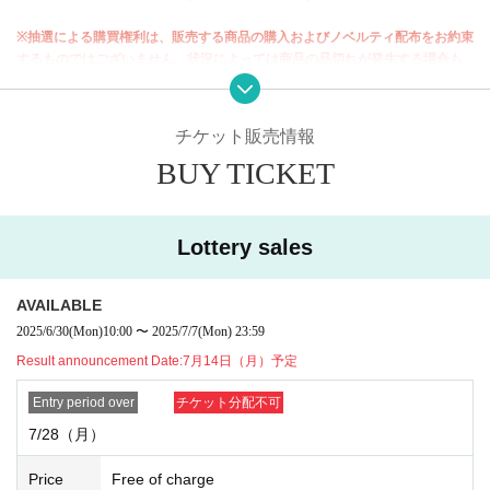
based admission system (lottery).
※抽選による購買権利は、販売する商品の購入およびノベルティ配布をお約束
[Period for the additional admission ticket sy
するものではございません。状況によっては商品の品切れが発生する場合も
ございます。何卒ご了承ください。
stem with merchandise purchase rights]
※1回のお会計での購入制限を設けております。予めご了承ください。
July 28, 2025 (Monday) - August 3, 2025 (Sun
※会場内での購入制限以上の商品確保はご遠慮ください。
チケット販売情報
※不良品以外の返品交換はお受けできません。
day)
BUY TICKET
※天災、疫病の蔓延、不慮の事故などやむを得ない事情により、休業や営業時
* Admission will be free from Monday, August 4, 2025 onwa
間が変更となった場合、該当のQRコードチケットは無効となります。他の日
rds.
付への代替チケットの発行はいたしません。なお、その場合の来場にかかわ
Lottery sales
る費用（交通費・宿泊費など）はいかなる理由におきましても補償いたしか
*Depending on the situation, the ticket system may continu
ねます。
e after Monday, August 4th. In that case, we will set a new a
AVAILABLE
pplication period.
2025/6/30
(Mon)
10:00
〜
2025/7/7
(Mon)
23:59
Result announcement Date:
7月14日（月）予定
[Advance reservation application period]
Entry period over
チケット分配不可
June 2025
30th (Monday) - July 2025
7th (Mon)
7/28（月）
Price
Free of charge
[Winning announcement]