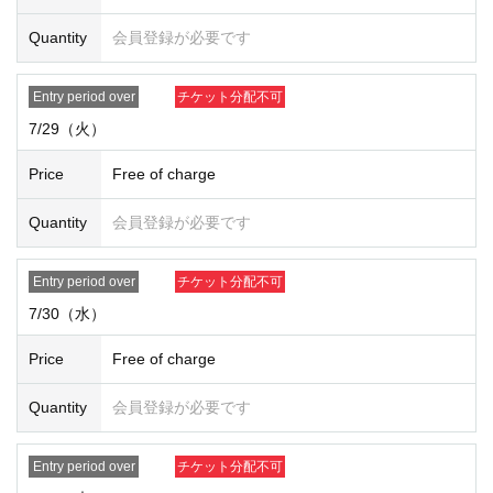
July 2025
Day Month Month
Quantity
会員登録が必要です
"
LivePocket
-Ticket-
(Live Pocket)” We will notify you of the r
esults to the email address registered.
Entry period over
チケット分配不可
In addition, information regarding the admission time o
7/29（火）
n the winning date will be posted separately on the spe
Price
Free of charge
cial website.
Quantity
会員登録が必要です
[About application]
Entry period over
チケット分配不可
Each person is only eligible to win once during the lottery period.
You can
apply multiple times on each day and to multiple stores, but please note that
7/30（水）
you cannot win multiple prizes.
This is
Kitasenju store
This is the lottery application page. Please check th
Price
Free of charge
e store information and apply.
After you are selected, information regardin
Quantity
会員登録が必要です
g your admission time based on Ticket Numb
Entry period over
チケット分配不可
er will be posted on the special website.
Pleas