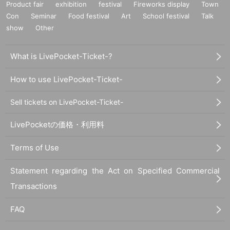
Product fair
exhibition
festival
Fireworks display
Town
Con
Seminar
Food festival
Art
School festival
Talk
show
Other
What is LivePocket-Ticket-?
How to use LivePocket-Ticket-
Sell tickets on LivePocket-Ticket-
LivePocketの価格・利用料
Terms of Use
Statement regarding the Act on Specified Commercial
Transactions
FAQ