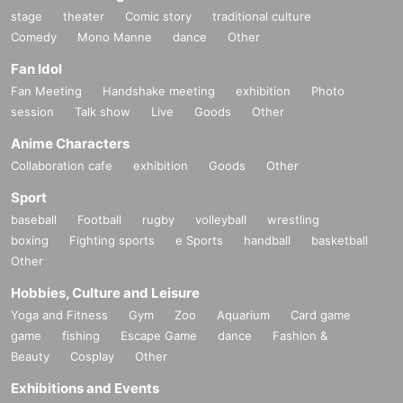
stage
theater
Comic story
traditional culture
Comedy
Mono Manne
dance
Other
Fan Idol
Fan Meeting
Handshake meeting
exhibition
Photo
session
Talk show
Live
Goods
Other
Anime Characters
Collaboration cafe
exhibition
Goods
Other
Sport
baseball
Football
rugby
volleyball
wrestling
boxing
Fighting sports
e Sports
handball
basketball
Other
Hobbies, Culture and Leisure
Yoga and Fitness
Gym
Zoo
Aquarium
Card game
game
fishing
Escape Game
dance
Fashion &
Beauty
Cosplay
Other
Exhibitions and Events