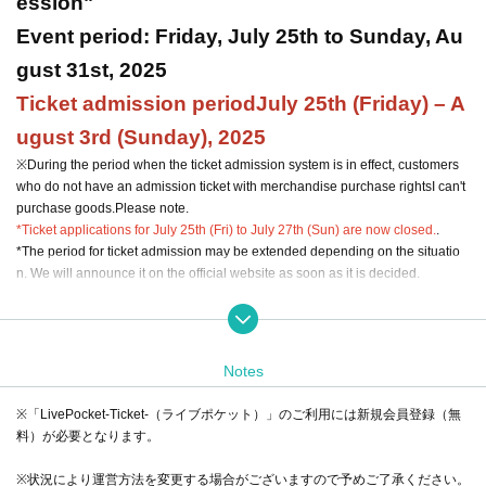
ession"
Event period: Friday, July 25th to Sunday, Au
gust 31st, 2025
Ticket admission period
July 25th (Friday) – A
ugust 3rd (Sunday), 2025
※
During the period when the ticket admission system is in effect, customers
who do not have an admission ticket with merchandise purchase rights
I can't
purchase goods
.
Please note.
*Ticket applications for July 25th (Fri) to July 27th (Sun) are now closed.
.
*The period for ticket admission may be extended depending on the situatio
n. We will announce it on the official website as soon as it is decided.
At Kitasenju store, in order to avoid crowding du
e to the large number of customers visiting the st
Notes
ore and as a safety measure,
※「LivePocket-Ticket-（ライブポケット）」のご利用には新規会員登録（無
July 25th (Friday) – August 3rd (Sunday), 2025
D
料）が必要となります。
uring this period, we will be operating on a ticket-
※状況により運営方法を変更する場合がございますので予めご了承ください。