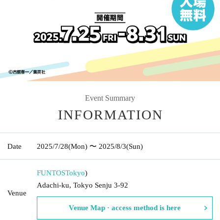
Event Summary
INFORMATION
Date
2025/7/28
(Mon)
〜 2025/8/3
(Sun)
FUNTOS
Tokyo
)
Adachi-ku, Tokyo Senju 3-92
Venue
Venue Map · access method is here