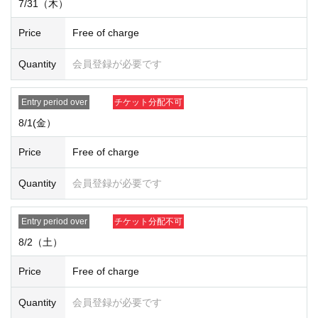
7/31（木）
e note that you will not be able to choose the
admission time.
Price
Free of charge
Please note that on the first day of the lottery application period (the day a
pplications begin), there will likely be a high volume of access and it will be di
Quantity
会員登録が必要です
fficult to connect to the line.
Entry period over
チケット分配不可
[About your admission]
8/1(金）
当選チケットの整理番号により入場時間が異なります
。入場時間につきま
しては特設HPより案内いたしますのでご確認ください
.
Price
Free of charge
当選メールに記載されたURLから「QRコード入りチケット」をお受け取
りいただき、そのQRコードが表示された画面、もしくはQRコードを印刷し
Quantity
会員登録が必要です
た用紙を当日お持ちください。
ご入場前にQRコードチケットの認証（QRコード読み取り）を行います。
認証できない場合は購入をお断りさせていただく場合がございます。
Entry period over
チケット分配不可
QRコードチケットは1枚につき、ご当選されたご本人1名様1回限り有効で
す。
8/2（土）
※小学生以下のお子様
につきましては、2名まで同伴可能です
。当選権および
ノベルティはご当選者様分のみの配布となります。
Price
Free of charge
QRコードチケットに記載されている日付のみ有効です。
いかなる場合でも購入チケットの再発行はいたしません。
Quantity
会員登録が必要です
購入チケット1枚につき1回ご購入が可能です。並び直しでの購入および再