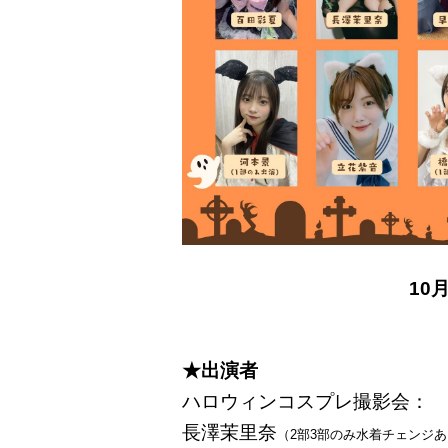
10
★出演者
ハロウィンコスプレ撮影会：
長澤茉里奈
（2部3部のみ水着チェンジ