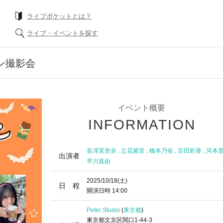
ライブポケットとは？
ライブ・イベントを探す
ィン撮影会
イベント概要
INFORMATION
,
,
,
,
長澤茉里奈
立花紫音
橋本乃依
百田彩香
河本
出演者
早川真由
2025/10/18
(土)
日 程
開演日時
14:00
Peter Studio
(
東京都
)
東京都文京区関口1-44-3