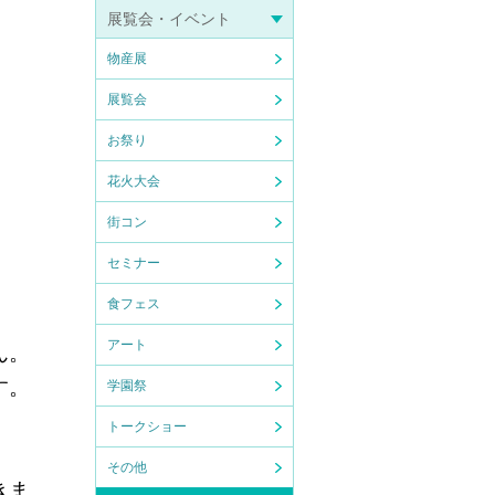
展覧会・イベント
物産展
展覧会
お祭り
花火大会
街コン
セミナー
食フェス
アート
ん。
す。
学園祭
トークショー
その他
きま