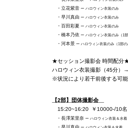
・立花紫音
ー ハロウィン衣装のみ
・早川真由
ー ハロウィン衣装のみ
・百田彩夏
ー ハロウィン衣装のみ
・橋本乃依
ー ハロウィン衣装のみ（1
・河本景
ー ハロウィン衣装のみ（1部
★セッション撮影会 時間配分
ハロウィン衣装撮影（45分）
※状況により若干前後する可能
【2部】団体撮影会
15:20~16:20
￥10000-/
10
・長澤茉里奈
ー ハロウィン衣装＆水着
・早川真由
ー ハロウィン衣装＆水着