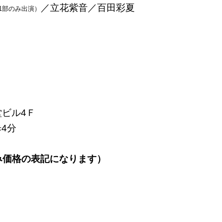
／立花紫音／百田彩夏
1部のみ出演）
堂ビル4Ｆ
4分
み価格の表記になります）