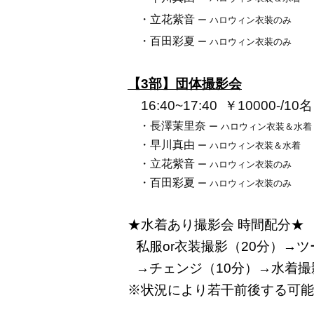
・立花紫音
ー ハロウィン衣装のみ
・百田彩夏
ー ハロウィン衣装のみ
【3部】団体撮影会
16:40~17:40
￥10000-/
10
・長澤茉里奈
ー ハロウィン衣装＆水着
・早川真由
ー ハロウィン衣装＆水着
・立花紫音
ー ハロウィン衣装のみ
・百田彩夏
ー ハロウィン衣装のみ
★
水着あり撮影会 時間配分★
私服or衣装撮影（20分）→
ツ
→チェンジ（10分）→水着撮
※状況により若干前後する可能