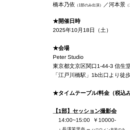
橋本乃依
／河本景
（1部のみ出演）
（
★開催日時
2025年10月18日（土）
★会場
Peter Studio
東京都文京区関口1-44-3 信生
「江戸川橋駅」1b出口より徒歩
★タイムテーブル/料金（税込
【1部】セッション撮影会
14:00~15:00
￥10000-
・長澤茉里奈
ー ハロウィン衣装のみ