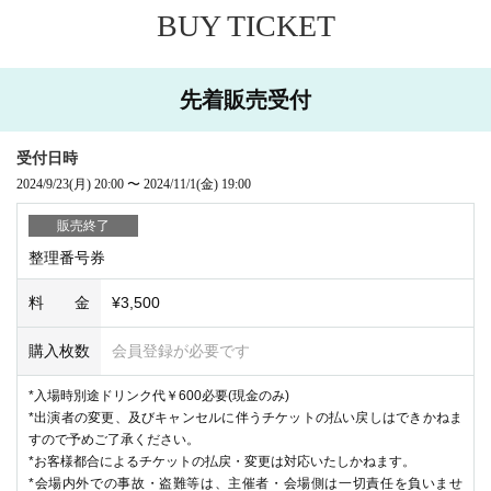
BUY TICKET
先着販売受付
受付日時
2024/9/23
(月)
20:00
〜
2024/11/1
(金)
19:00
販売終了
整理番号券
料 金
¥3,500
購入枚数
会員登録が必要です
*入場時別途ドリンク代￥600必要(現金のみ)
*出演者の変更、及びキャンセルに伴うチケットの払い戻しはできかねま
すので予めご了承ください。
*お客様都合によるチケットの払戻・変更は対応いたしかねます。
*会場内外での事故・盗難等は、主催者・会場側は一切責任を負いませ