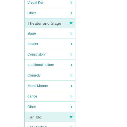
Visual Kei
Other
Theater and Stage
stage
theater
Comic story
traditional culture
Comedy
Mono Manne
dance
Other
Fan Idol