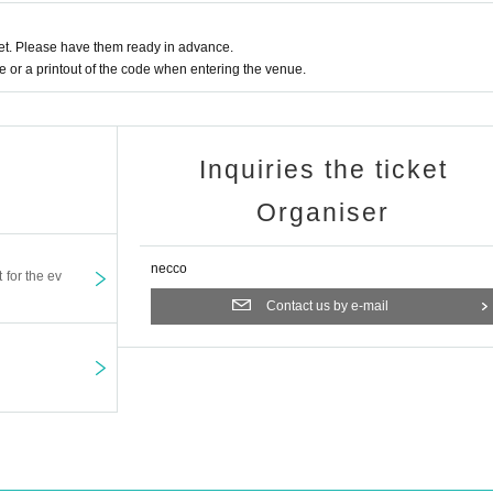
間を、その目で見届けて欲しい。
t. Please have them ready in advance.
or a printout of the code when entering the venue.
怪ハンターとの間にひとつの戦いがあった。 その戦いでヤマタ
Inquiries the ticket
そして妖怪ハンターと常に共にあった付喪神は、その娘を守る為
Organiser
。
ター・謝花雛（木下友里）に告白し、付き合い？はじめ、妖怪
necco
を寄せる狐巫女の山口七海（森實りこ）も大和の為に妖怪退治を
t for the ev
Contact us by e-mail
黒田勇樹）も別の妖怪を狩っていた。そこに伊神を「お兄ちゃ
、「牛鬼の封印石」が盗まれた事が判明する。
る伊坂夏生（松木威人）、伊坂奈美（奥富珠里）、伊坂さくら
神に助けを求めるために電話をかけるも、いくらかけても通じ
葛城久音（高岩成二）が再び現れ、雛の母親・謝花椎名（田中