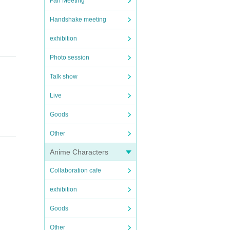
Fan Meeting
Handshake meeting
exhibition
Photo session
Talk show
Live
Goods
Other
Anime Characters
Collaboration cafe
exhibition
Goods
Other