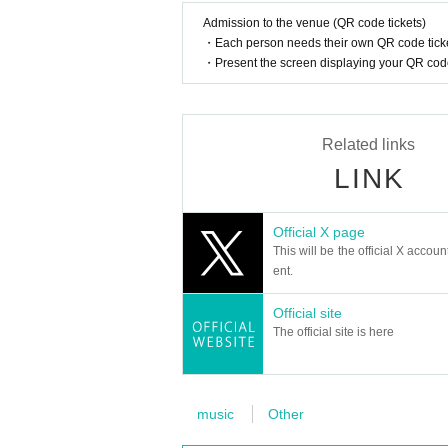
箱』
Admission to the venue (QR code tickets)
そのフタがゆっくりと閉じられる瞬
・Each person needs their own QR code ticke
・Present the screen displaying your QR code 
【STORY/INTRO】
その昔、ヤマタノオロチと白蛇の妖
Related links
ロチのひとつの首は落とされた。 
LINK
女のもとから離れ旅立ったのだった
稲田大和（山本十三）は、妖怪ハン
Official X page
の日々を送っていた。 大和に恋心
This will be the official X accoun
ent.
伝っていた。
一方で守銭奴妖怪ハンター伊神昴（
Official site
と呼ぶ少女リン（イ・リン）が現れ
The official site is here
一方、不思議な空間に迷い込んでい
口明日美）の伊坂ファミリーは、伊
のだ。
music
Other
雛の前には、雛に付き纏う人形師・