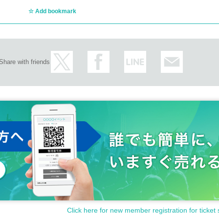
Add bookmark
して、最後の戦いへと向かって物語は加速し集束していく。 大
守る気はあるのか？雛が守らないのならば七海が大和を守れる
を寄せているのか？大和と雛の恋は？ 全ての秘めた謎を解く、
に、観たものの胸が熱くなる！
Share with friends
森實りこ／イ・リン／
富珠理／桜のどか／
倉澪／明石麻弓／舞空美羽
米美子
藤本竜輔、土屋大輔、枝元雄樹、荒井豊
Click here for new member registration for ticket 