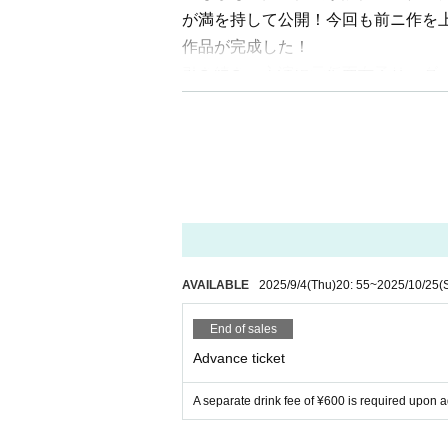
が満を持して公開！今回も前ニ作を
作品が完成した！
引き続き、主演に元仮面女子リーダ
語を引っ張って行く。
黒田勇樹、田中由美子も続投して脇
お馴染み伊坂ファミリー、松木威人
見せてくれる。
そして今回は、ゲストヒロインとし
添える。
レギュラーで登場の妖怪たちに加え
AVAILABLE
2025/9/4
(Thu)
20: 55
~
2025/10/25
(
る。 アナログ特撮とデジタル特撮
勿論、監督は宇宙刑事シリーズなど
End of sales
に、ゴジラシリーズや東映特撮で合
Advance ticket
同じく平成仮面ライダーシリーズを
フのレジェンド、國米美子夫人が監
A separate drink fee of ¥600 is required upon 
特撮好きのスタッフと特撮を知るキ