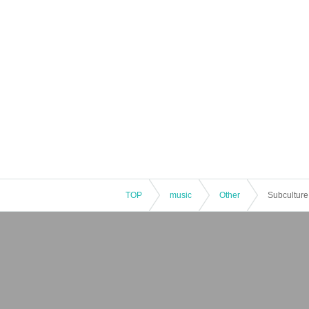
アクション殺陣 高岩成二
音響効果 遠藤一平
ロレッタ造形 犬病ぬこ、三橋賢人
デザイン 荘司芳久
音楽 籠島裕昌
編集・監督補 國米美子
監督・特撮監督・脚本 國米修市
製作著作 SPECIAL EFFECTS
TOP
music
Other