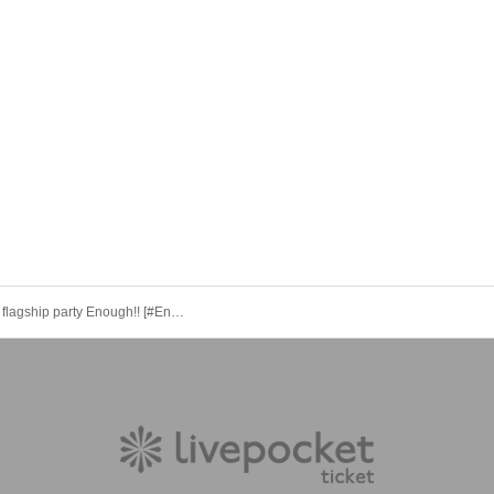
Subculture flagship party Enough!! [#Enough14]