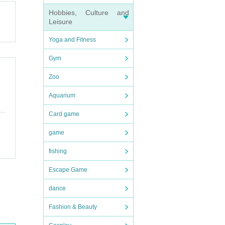
Hobbies, Culture and
Leisure
Yoga and Fitness
Gym
ノオ
Zoo
に彼
Aquarium
退治
Card game
手
game
ん」
fishing
Escape Game
（山
dance
ない
Fashion & Beauty
由美