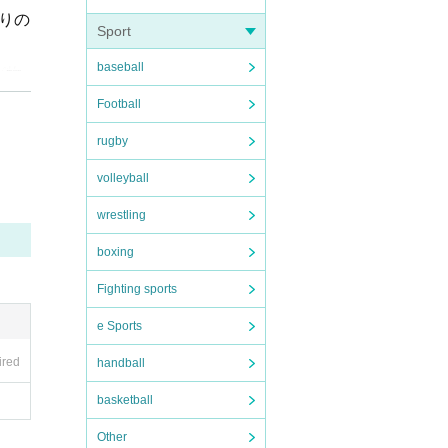
りの
Sport
baseball
が物
Football
rugby
面を
volleyball
華を
wrestling
boxing
く
Fighting sports
と
e Sports
。
ired
handball
タッ
basketball
チャ
Other