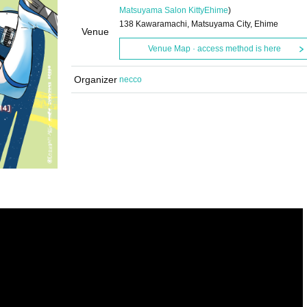
Matsuyama Salon Kitty
Ehime
)
138 Kawaramachi, Matsuyama City, Ehime
Venue
Venue Map · access method is here
Organizer
necco