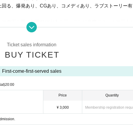
上回る、爆発あり、CGあり、コメディあり、ラブストーリー有
ーの木下友里、相手役に山本十三、そして森實りこ、この三人
を固める。ミスター仮面ライダー、高岩成二も続投で参戦。
Ticket sales information
、奥富珠里、山口明日美、が重要なファクターとして新たな一
BUY TICKET
て韓国のアクションアイドル、イ・リンが芝居とアクションで
First-come-first-served sales
、新たな妖怪も特撮を駆使した演出で、私達の眼の前に迫って
Sat)
20:00
が共生された新しい特撮カットも、このシリーズ作品の醍醐味！
の東映特撮番組のスタッフに名を連ね、操演としての経験をも
Price
Quantity
成エフェクトを担当する特撮スタッフのレジェンド、國米修市
¥ 3,000
Membership registration requ
はじめ東映特撮番組で長年スクリプターとして活躍する特撮ス
督を支える。
admission.
ャストが、特撮レジェンド夫婦の下に創り上げた『特撮のオモ