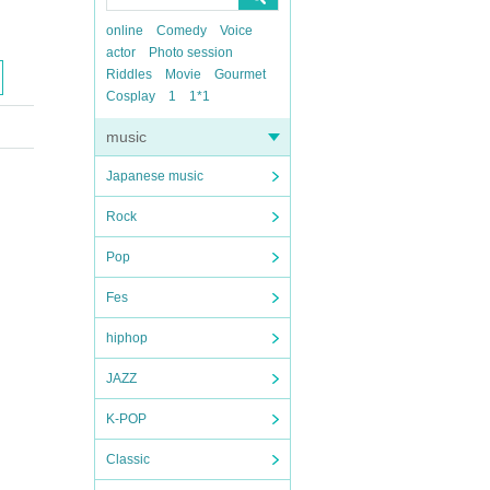
online
Comedy
Voice
actor
Photo session
Riddles
Movie
Gourmet
Cosplay
1
1*1
music
Japanese music
Rock
Pop
Fes
hiphop
JAZZ
K-POP
Classic