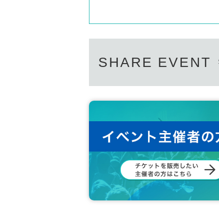
子）との因縁が紡がれる。
前作２作品の主要キャストが再集結
雛を守れるのか？いや、雛は大和を
か？ そして、七海はなぜ大和に恋心
SHARE EVENT
作の（おしまい）にふさわしい結末
[STAFF / CAST / SPEC]
cast:
木下友里／山本十三／
黒田勇樹／田中由美子／高岩成二／
鈴木正幸／西田竜太／松木威人／奥
山口明日美／新葉尚／飯干隆子／赤
staff:
企画・プロデュース 國米修市、國
原作 國米修市
撮影・照明 八木武志、岡本光一、
制作・車両担当、中村雅人
メイク 平林純子、飛田さおり