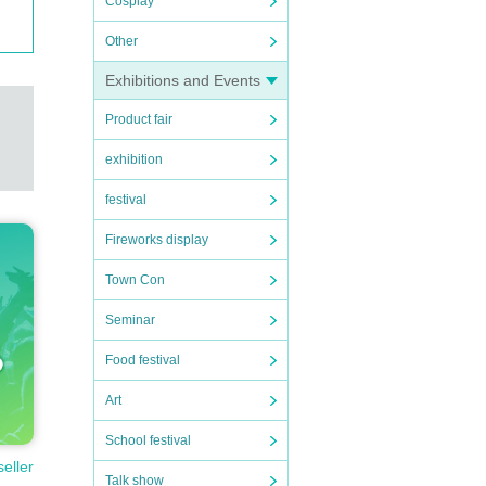
Cosplay
Other
和は
の
Exhibitions and Events
三部
Product fair
exhibition
festival
Fireworks display
Town Con
Seminar
Food festival
Art
School festival
seller
Talk show