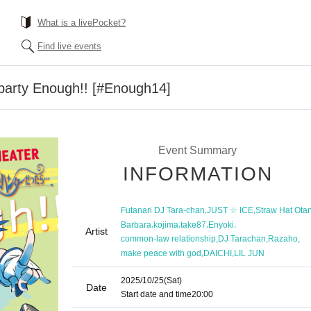
What is a livePocket?
Find live events
 party Enough!! [#Enough14]
Event Summary
INFORMATION
,
,
Futanari DJ Tara-chan
JUST ☆ ICE
Straw Hat Otan
,
,
,
,
Barbara
kojima
take87
Enyoki
Artist
,
,
,
common-law relationship
DJ Tarachan
Razaho
,
,
make peace with god
DAICHI
LIL JUN
2025/10/25
(Sat)
Date
Start date and time
20:00