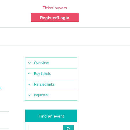
Ticket buyers
Register/Login
Overview
Buy tickets
Related links
,
i
Inquiries
Find an event