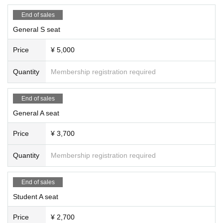
write Artist 's name and the customer's name in a place that can be see
n from the outside.
End of sales
・If you send stand flowers to the lobby, please contact the organizer in
General S seat
advance.
（info@artandarts.jp）
Please up to Notices.
Price
¥ 5,000
主催：合同会社Art＆Arts
Quantity
Membership registration required
お問い合わせ：info@artandarts.jp
End of sales
General A seat
Price
¥ 3,700
Quantity
Membership registration required
End of sales
Student A seat
Price
¥ 2,700