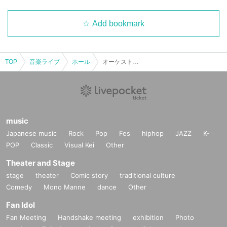
Add bookmark
TOP
音楽ライブ
ホール
オーケストラと歌おう！「クラス合唱コンサート」
music
Japanese music
Rock
Pop
Fes
hiphop
JAZZ
K-
POP
Classic
Visual Kei
Other
Theater and Stage
stage
theater
Comic story
traditional culture
Comedy
Mono Manne
dance
Other
Fan Idol
Fan Meeting
Handshake meeting
exhibition
Photo