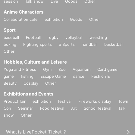
session
Talk show
Live
Goods
Other
Anime Characters
Collaboration cafe
exhibition
Goods
Other
Sport
baseball
Football
rugby
volleyball
wrestling
boxing
Fighting sports
e Sports
handball
basketball
Other
Hobbies, Culture and Leisure
Yoga and Fitness
Gym
Zoo
Aquarium
Card game
game
fishing
Escape Game
dance
Fashion &
Beauty
Cosplay
Other
Exhibitions and Events
Product fair
exhibition
festival
Fireworks display
Town
Con
Seminar
Food festival
Art
School festival
Talk
show
Other
What is LivePocket-Ticket-?