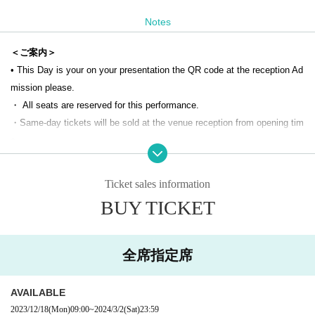
／怪獣のバラード／マイバラード／聞こえる／翼をください／Tomorro
w ほか
Notes
※都合により変更となる場合がございます。
＜ご案内＞
• This Day is your on your presentation the QR code at the reception Ad
mission please.
主催：合同会社Art＆Arts
・ All seats are reserved for this performance.
共催：
（公財）
板橋区文化・国際交流財団
・Same-day tickets will be sold at the venue reception from opening tim
後援：NPO法人ジェントルハートプロジェクト
e.
お問い合わせ：info@artandarts.jp
・Please refrain from entering preschool children.
・If you would like a wheelchair seat, please contact the Itabashi Bunka
Ticket sales information
Kaikan 1st floor ticket counter (03-3579-5666). You cannot apply from th
BUY TICKET
is page.
・We will prepare disinfectant as a countermeasure against infectious di
seases. Please take advantage of it.
全席指定席
・Please refrain from visiting if you are not feeling well.
AVAILABLE
・Please hand letters and presents to the staff at the reception. Please
2023/12/18
(Mon)
09:00
~
2024/3/2
(Sat)
23:59