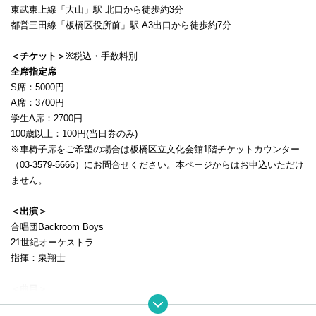
東武東上線「大山」駅 北口から徒歩約3分
都営三田線「板橋区役所前」駅 A3出口から徒歩約7分
＜チケット＞
※税込・手数料別
全席指定席
S席：5000円
A席：3700円
学生A席：2700円
100歳以上：100円(当日券のみ)
※車椅子席をご希望の場合は板橋区立文化会館1階チケットカウンター
（03-3579‐5666）にお問合せください。本ページからはお申込いただけ
ません。
＜出演＞
合唱団Backroom Boys
21世紀オーケストラ
指揮：泉翔士
＜曲目＞
信じる／虹／大切なもの／旅立ちの日に／Believe／心の瞳／COSMOS