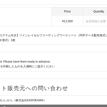
er Sequence Appraisal"
Applications will be accepted in order o
てお預かりいたします。直接お渡しすることは出来ません。手作りのもの、
片手で持てないような大型のもの、現金、金券（ギフトカード・プリペイド
Price
Quantity
ねます。
 the seminar registration on the day.
ご検討されている方は、基材の回収までご自身で業者手配をお願いいたしま
far and have time constraints due to transportation issues, plea
¥12,000
会員登録が必要
否をさせていただきますのでご了承ください。
iries form.
。
 outside the venue until your start time.
んのでご注意ください。また、海外発送外部サービス利用に関するトラブル
ログラム付き】ツインレイセルフリーディングワークシート（PDFデータ配布形式
。
 the progress of the event. Please arrive with plenty of time.
タ形式）1枚
なります。
ることが想定されるため、Wi-Fiのご利用を推奨いたします。
t. Please have them ready in advance.
ィを保証できません。
面を印刷したものを入場時にご提示ください
すが、生配信である特性上、不慮の一時停止や乱れなどが起こる可能性があ
or twin rays?
時点からの内容となります。視聴者コメントも同様です。
せん。アーカイブ視聴で巻き戻しての再生が可能です。
ット販売元への問い合わせ
や画面録画のSNSへの投稿は厳禁です。
 Mei and Natsuki.
、書籍の郵送およびキャンペーン賞品発送以外への使用は致しません。
ら↓から（株式会社KADOKAWA）
情報の入力をお願いします。ご入力いただきます個人情報につきまして、特
is Work
ます。