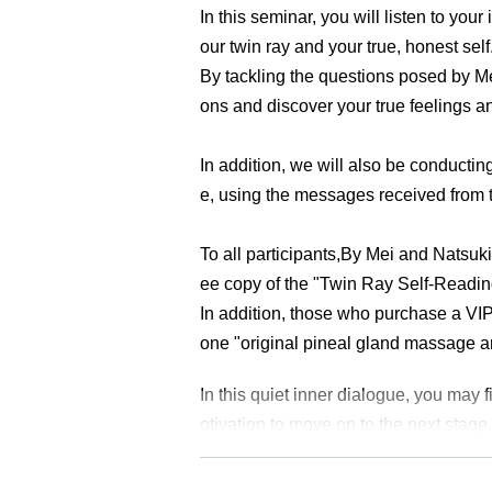
In this seminar, you will listen to you
our twin ray and your true, honest self
By tackling the questions posed by Me
ons and discover your true feelings an
In addition, we will also be conductin
e, using the messages received from 
To all participants,
By Mei and Natsuki
ee copy of the "Twin Ray Self-Readin
In addition, those who purchase a VIP 
one "original pineal gland massage 
In this quiet inner dialogue, you may 
otivation to move on to the next stage.