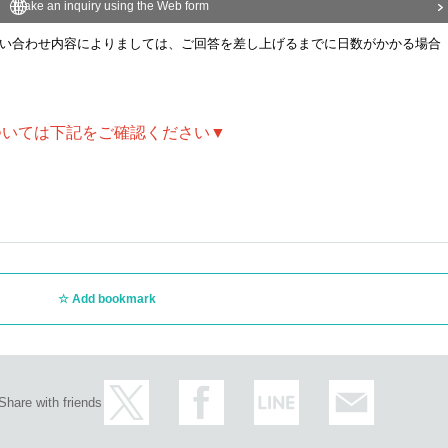
pecial card with the message that Mei and Natsuki received.
Make an inquiry using the Web form
lf-analysis based on the message they have drawn.
針により、ご案内に変更が出る場合があります。
い合わせ内容によりましては、ご回答を差し上げるまでに日数がかかる場合
よう、みなさまのご協力を何卒よろしくお願いいたします。
ose 1 sheet card from the "Card List" that will be sent to you by email in adva
u will work while looking at that card.
どについては下記をご確認ください▼
r questions and share their thoughts.
ill out the survey form that appears when you make your purchas
eal Gland Massage & Number Sequence Reading
to the pineal gland massage, Mei will read and share your origina
Add bookmark
ooks)
Share with friends