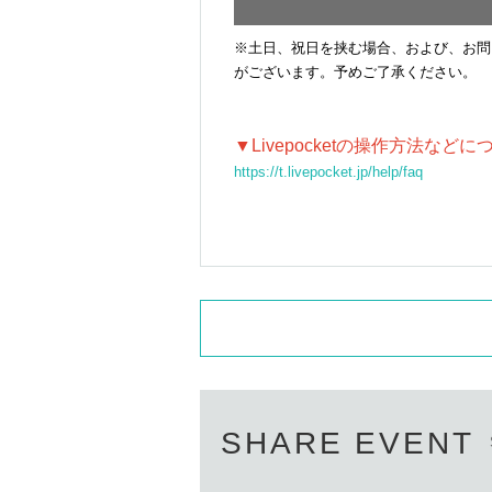
You will be asked to draw 1 sheet s
Each participant will conduct a se
上記は、開催日の状況や政府・関係機関の指
※土日、祝日を挟む場合、および、お問
より安心・安全に催しにご参加いただけます
*If you are participating online, please cho
がございます。予めご了承ください。
and Download. On the day of the session, yo
■販売元
KADOKAWA CORPORATION
▼Livepocketの操作方法な
-
Share time, Q&A
https://t.livepocket.jp/help/faq
Participants will be asked to answe
If you have any questions, please f
-
[VIP participants only]
Mei's Pin
With Mei
1on1 session.
In addition 
number sequence.
◆ belongings
・Writing implements (pens, noteb
SHARE EVENT
*The contents may be subject to change.