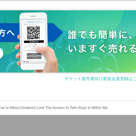
 depending on the progress of the event.
F Hall
チケット販売者向け新規会員登録は
ar to Attract Destined Love The Answer to Twin Rays Is Within Me