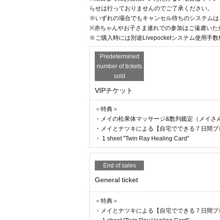
・安全な運営を図るため、入場時にお客様の
Let's join in on some self-reading ti
らせは行っておりませんのでご了承ください。
クをさせて頂く場合がございますので予めご
※いずれの場合でもキャンセル待ちのシステムは
Taking care of yourself means taking
※赤ちゃんやお子さま連れでの参加はご遠慮いた
い致します。
For those of you who want to cheris
※ご購入時には別途Livepocketシステム使用
・入場待機時は、係員の誘導に従ってお並び
Please join us. We look forward to 
・本人確認書類のご提示をいただく場合がご
Predetermined
・ご自身のお席を離れての参加は禁止させて
number of tickets
・当日、会場にて体調に違和感を感じた際は
sold
・マスク着用は個人の判断に委ねます。例外
VIPチケット
・会場の都合上、赤ちゃんやお子さま連れで
[ Day when
/Course
Content
・未成年者の方は保護者の方の同意を得たう
＜特典＞
・会場内に売店はございませんので、お飲み
・メイの松果体マッサージ&数列鑑定（メイさん
・アルコールの持ち込み、及び飲酒をしての
・メイとナツキによる【自宅でできる７日間プ
◆Schedule for all tickets
・入場後の再入場はできません。
・ 1 sheet "Twin Ray Healing Card"
Saturday, October 18, 2025
・当日はイベントの様子を配信、撮影させてい
13:00-15:00 (doors open at 12:30)
k）、著者ブログなどで紹介させていただく
End of sales
・当日の写真撮影・録画・録音等はご遠慮く
General ticket
・悪天候及び自然災害の影響、やむを得ない
◆VIP Ticket
Schedule
ページ内に掲載いたします。（土日祝日の場
13:00-15:00 Seminar
＜特典＞
15:00-17:30 Mei's pineal gland m
・メイとナツキによる【自宅でできる７日間プ
＜その他、公演に関するご案内＞