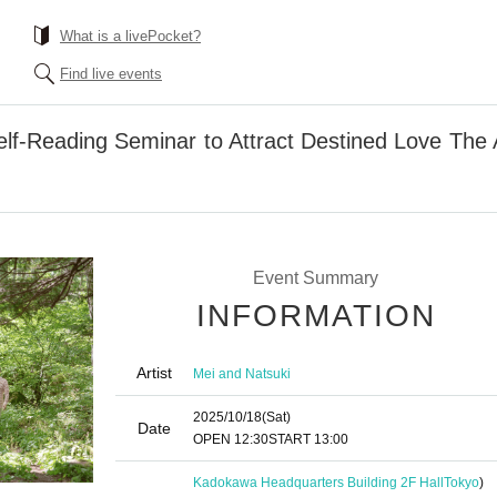
What is a livePocket?
Find live events
elf-Reading Seminar to Attract Destined Love The 
Event Summary
INFORMATION
Artist
Mei and Natsuki
2025/10/18
(Sat)
Date
OPEN​ ​
12:30
START​ ​
13:00
Kadokawa Headquarters Building 2F Hall
Tokyo
)