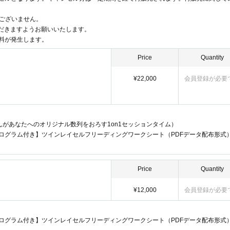
手荷物検査もしくは手荷物の一時お預かり、必要と判断される場合はボディ
me.
了承願います。また、警備員を配置させて頂く場合もございます。何卒ご協
ございません。
 care of your partner.
だきますようお願いいたします。
h your partner,
手数料が発生します。
ください。
seeing you.
ざいますので必ずご持参ください。
Price
Quantity
いただきます。
、すぐに係員にお声掛けください。
¥22,000
会員登録が必要
として着用ルールが変更となる場合は各イベントページに記載いたします。
の参加はご遠慮いただきますようお願いいたします。
s]
えでご参加ください。
物（蓋つきのペットボトルのみ可）は事前にご購入のうえご来場ください。
があなたへのオリジナル数列をおろす1on1セッションタイム）
ご入場は禁止いたします。
ログラム付き】ツインレイセルフリーディングワークシート（PDFデータ配布形式
ただきます。弊社サイト内ページ、ソーシャルメディア（ブログ、X、Faceb
ことがございます。
Price
Quantity
ださい。
理由によりイベント・セミナーが中止・延期になる場合は、前日のお昼頃ま
¥12,000
会員登録が必要
合は、前営業日（平日））
assage & number sequence reading
(10 minutes per person)
ログラム付き】ツインレイセルフリーディングワークシート（PDFデータ配布形式