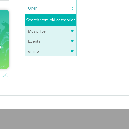
Other
Search from old categories
Music live
Events
online
こちら