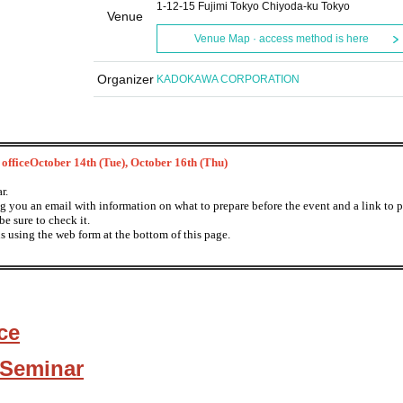
1-12-15 Fujimi Tokyo Chiyoda-ku Tokyo
Venue
Venue Map · access method is here
Organizer
KADOKAWA CORPORATION
office
October 14th (Tue), October 16th (Thu)
r.
ng you an email with information on what to prepare before the event and a link to p
be sure to check it.
us using the web form at the bottom of this page.
ce
 Seminar