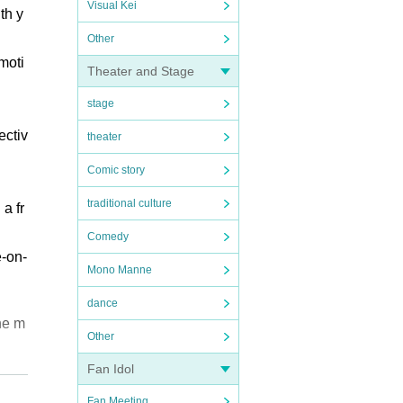
Visual Kei
th y
Other
moti
Theater and Stage
stage
ectiv
theater
Comic story
traditional culture
a fr
Comedy
e-on-
Mono Manne
dance
the m
Other
Fan Idol
Fan Meeting