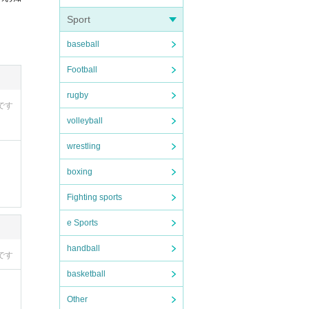
チェッ
Sport
力お願
baseball
Football
rugby
です
volleyball
wrestling
boxing
）
Fighting sports
oo
e Sports
handball
でに本
です
basketball
）
Other