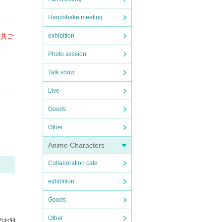
Handshake meeting
exhibition
方共ご
Photo session
th
Talk show
Live
Goods
返金は
Other
Anime Characters
。
Collaboration cafe
設定し
exhibition
こと
Goods
Other
のお知