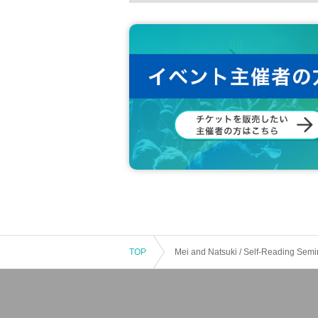
*Please note that the end time may change
[Venue]
Kadokawa Headquarters Building 2
Tokyo 1-12-15 Fujimi, Chiyoda-ku
TOP
Mei and Natsuki / Self-Reading Semin