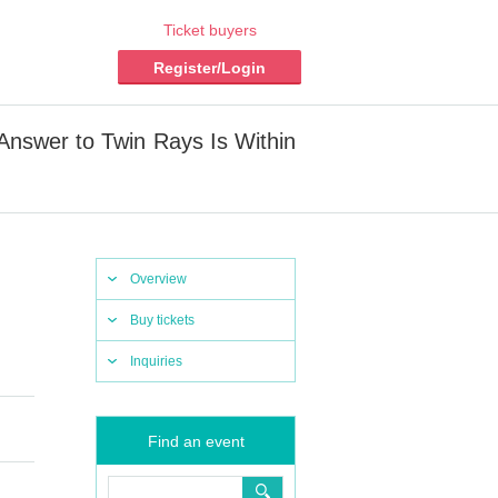
Ticket buyers
Register/Login
Answer to Twin Rays Is Within
Overview
Buy tickets
Inquiries
Find an event