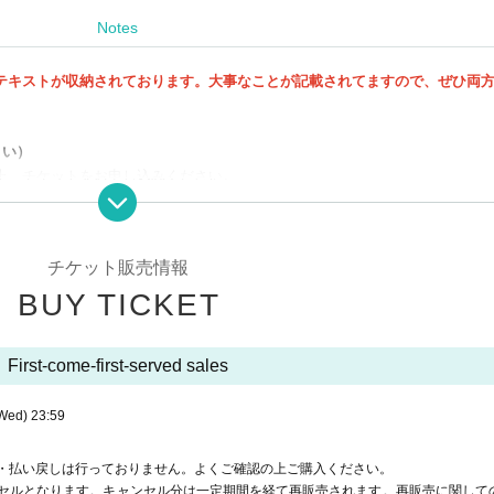
tsuki***
Notes
s
テキストが収納されております。大事なことが記載されてますので、ぜひ両
rite a diary on a blog.
t met, what happened on the day you met, and what each of you 
さい）
上、チケットをお申し込みください。
see our relationship progressing.
bjectively, be moved, and reassess them.
rself,
る限りは、払戻しは出来ません。お申し込みのキャンセル、数量の変更、ご
チケット販売情報
認の上でお申し込みください。
d every day that we cared about each other.
しても、ご返金等の対応は出来かねますのであらかじめご了承ください
BUY TICKET
we met.
だきます。
s who we are today.
、いかなる場合もご入場いただけません。購入者ご本人のみ有効となります
izing others.
First-come-first-served sales
さしあげますので、必ず、ライブポケットからのメールが受信できるように
 the back burner.
WAイベント・セミナー運営事務局より今後も催し物のお知らせ等を差し上げる
Wed)
23:59
r twin ray
you to become aware of your true and honest feelings.
・払い戻しは行っておりません。よくご確認の上ご購入ください。
 the most,
セルとなります。キャンセル分は一定期間を経て再販売されます。再販売に関して