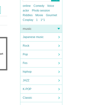
online
Comedy
Voice
actor
Photo session
Riddles
Movie
Gourmet
Cosplay
1
1*1
music
Japanese music
Rock
art
Pop
Fes
hiphop
JAZZ
K-POP
Classic