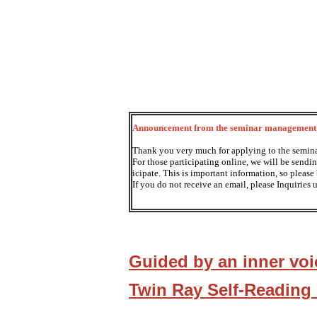
Announcement from the seminar management 
Thank you very much for applying to the semina
For those participating online, we will be sendi
icipate. This is important information, so please 
If you do not receive an email, please Inquiries 
Guided by an inner voi
Twin Ray Self-Reading