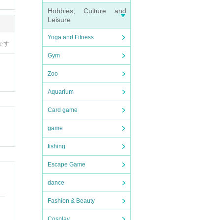
f
危険
Hobbies, Culture and
カード
Leisure
す。回
Yoga and Fitness
se
です
Gym
は弊社
）
Zoo
Aquarium
Card game
game
る点、
fishing
Escape Game
dance
Fashion & Beauty
典の発
Cosplay