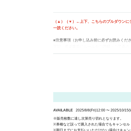
***Message from Mei and Na
Mei and Natsuki reunite as twin ray
（▲）（▼）←上下、こちらのプルダウンに
The first thing we did together was w
一読ください。
The feelings you had when you firs
■注意事項（お申し込み前に必ずお読みくだ
ought about each other.
下記、必ず事前にルールをご理解・ご了承の
The more I wrote, the more I could 
It is the ability to look at events o
＜チケット購入等に関して＞
Discovering new thoughts about you
・ご購入後のチケットはイベントが実施され
対応致しかねます。イベント内容をよくご確
I think it was because we reaffirme
・お客様のご都合によるキャンセルにつきま
I continued that blog until the day 
・チケットの転売、譲渡は禁止とさせていた
Who we were then is what makes u
・正規ルート以外で購入されたチケットでは
Kind people, you may end up priorit
・イベント詳細等、大切なご連絡をメールで
てください。
You may be putting your feelings on
・申し込みのメールアドレスに、KADOKA
AVAILABLE
2025/8/8
(Fri)
12:00
〜
2025/10/15
(
But you yourself hold the key to you
がございます。あらかじめご了承ください。
※販売枚数に達し次第売り切れとなります。
The quickest way to do this is for 
※券種など誤って購入された場合でもキャンセル
The time when you cherish yourself
＜当日のお願い：現地会場＞
※期日までにお支払いいただけない場合はキャン