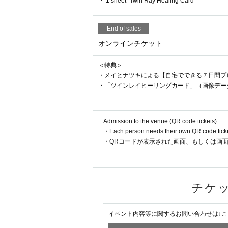
・ 1 sheet "Twin Ray Healing Card"
※ "
"Pineal Gland Massage & Numb
・お手紙、プレゼントがある場合は、受付に
物、飲食物、生もの、生き物、スタンド花等
application.
含む）などについては、お受け取りができか
*The start time will be announced at
End of sales
・祝い花・フラワースタンドのプレゼントを
※
If you are planning to come from a
オンラインチケット
収業者手配が行われていない場合は、受取拒
contact us in advance using the Inqu
・出演者の入待ち、出待ちはお控えください
＜特典＞
*You may wait in the waiting area or
・特典物の海外への配送は対応しておりませ
・メイとナツキによる【自宅でできる７日間プ
では一切負えませんので予めご了承ください
*The end time may vary depending on
・「ツインレイヒーリングカード」（画像デー
＜オンライン参加のみなさまへ＞
・閲覧に関する通信費用はお客様のご負担に
◆Course content
Admission to the venue (QR code tickets)
・ライブ動画配信となりデータ通信量が多くな
・Each person needs their own QR code ticke
・接続が不安定な場合は配信動画のクオリテ
・A story from Mei and Natsuki
・QRコードが表示された画面、もしくは画
・最善の準備を行いライブ配信を実施致しま
Why is "writing it down" important f
ご了承ください。
・ライブ配信を途中から視聴した場合はその
-
Twin Ray Self Reading
work
・ライブ配信中は巻き戻しての再生はできま
チケ
・主催者の許可がない限り、画面キャプチャ
Write down the questions posed by
・ご入力いただきます個人情報につきまして
イベント内容等に関するお問い合わせは↓こち
・購入時のアンケートにて特典発送に必要な
-
"Twin Ray Healing Card" Analys
送のみに利用し、一定期間経過後削除いたし