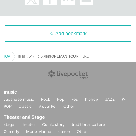
Add bookmark
TOP
電脳ヒメカ ５大都市ONEMAN TOUR 「おためしヒメカちゃん超」-東京編-
music
Japanese music
Rock
Pop
Fes
hiphop
JAZZ
K-
POP
Classic
Visual Kei
Other
Theater and Stage
stage
theater
Comic story
traditional culture
Comedy
Mono Manne
dance
Other