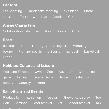
Fan Idol
Fan Meeting
Handshake meeting
exhibition
Photo
session
Talk show
Live
Goods
Other
Anime Characters
Collaboration cafe
exhibition
Goods
Other
Sport
baseball
Football
rugby
volleyball
wrestling
boxing
Fighting sports
e Sports
handball
basketball
Other
Hobbies, Culture and Leisure
Yoga and Fitness
Gym
Zoo
Aquarium
Card game
game
fishing
Escape Game
dance
Fashion &
Beauty
Cosplay
Other
Exhibitions and Events
Product fair
exhibition
festival
Fireworks display
Town
Con
Seminar
Food festival
Art
School festival
Talk
show
Other