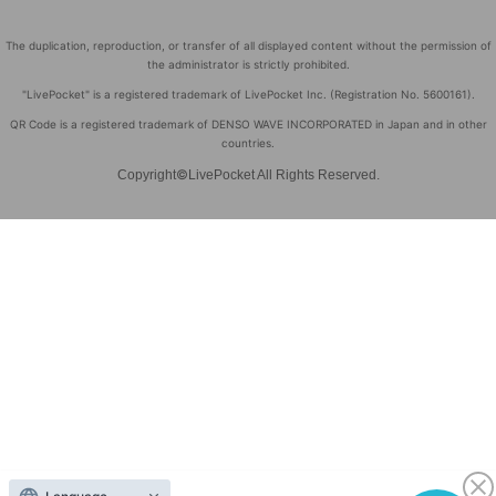
The duplication, reproduction, or transfer of all displayed content without the permission of
the administrator is strictly prohibited.
"LivePocket" is a registered trademark of LivePocket Inc. (Registration No. 5600161).
QR Code is a registered trademark of DENSO WAVE INCORPORATED in Japan and in other
countries.
©
Copyright
LivePocket All Rights Reserved.