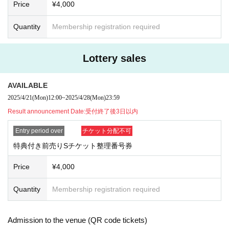
Price
¥4,000
Quantity
Membership registration required
Lottery sales
AVAILABLE
2025/4/21
(Mon)
12:00
~
2025/4/28
(Mon)
23:59
Result announcement Date:
受付終了後3日以内
Entry period over
チケット分配不可
特典付き前売りSチケット整理番号券
Price
¥4,000
Quantity
Membership registration required
Admission to the venue (QR code tickets)