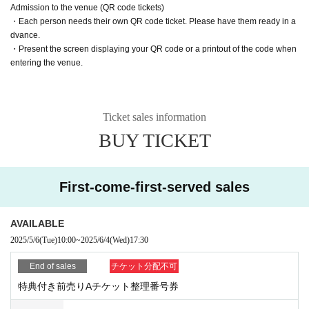
Admission to the venue (QR code tickets)
・ポイントカード+1pt
・Each person needs their own QR code ticket. Please have them ready in a
dvance.
S1〜20番のチケットでご入場されるお客様は、入場前に下記2点のご提示を
・Present the screen displaying your QR code or a printout of the code when
本人確認を行っているスタッフまでお願いいたします。
entering the venue.
・LivePocketのチケット番号が記載された画面
・ご本人のお名前が確認できる身分証 (写真付きのもの)
Ticket sales information
なお、代表者が複数枚チケットをご購入され、そのチケットをご友人に分配
した場合については、特例としてチケットの名義がご本人と異なる場合もご
BUY TICKET
入場可能となります。
その際は必ず、チケットをご購入された代表者様と同時にご入場をお願いい
たします。
First-come-first-served sales
※ 本人確認ができない場合、入場順がSチケット最後尾となりますことを予
めご了承いただきたくお願い申し上げます。
AVAILABLE
2025/5/6
(Tue)
10:00
~
2025/6/4
(Wed)
17:30
End of sales
チケット分配不可
特典付き前売りAチケット整理番号券