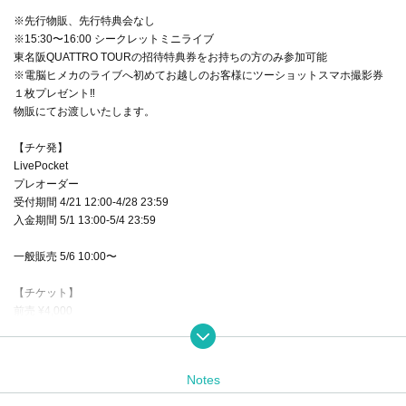
※先行物販、先行特典会なし
※15:30〜16:00 シークレットミニライブ
東名阪QUATTRO TOURの招待特典券をお持ちの方のみ参加可能
※電脳ヒメカのライブへ初めてお越しのお客様にツーショットスマホ撮影券
１枚プレゼント‼︎
物販にてお渡しいたします。
【チケ発】
LivePocket
プレオーダー
受付期間 4/21 12:00-4/28 23:59
入金期間 5/1 13:00-5/4 23:59
一般販売 5/6 10:00〜
【チケット】
前売 ¥4,000
当日 ¥0
特典付き前売チケット
Notes
Priority entrance
・特典会ファストパス