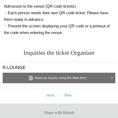
気を纏うKwiilipopにメキシコからの刺客ことP
A
P
i
G
O
K
U
といった粒揃い
Admission to the venue (QR code tickets)
なラインナップが揃う。
・Each person needs their own QR code ticket. Please have
dj g2gの音楽を特殊で魅力的なものにしているのには、共存できるとは
them ready in advance.
想像もできない要素同士の共鳴にある。デコンストラクテッド・クラブ
・Present the screen displaying your QR code or a printout of
やバブルガムベース、ダブステップ、さらには南米のグアラチャなど、
多様な期限を持つハイブリッドな世界をいとも簡単に行き来する。
the code when entering the venue.
そのことは、ウルグアイにルーツをもつことや、人生の多くの時間を
「World of Warcraft」や「ファイナルファンタジー」、「ELDEN RIN
G」といった、ファンタジー系のビデオゲームに費やしてきたこと。そ
Inquiries the ticket Organiser
して、クィアシーンでの活動なども由来しているかもしれない。
また、Sophieが音楽観を根本から変えたとも話しており、その他にも坂
本龍一や、日本のアーケードリズムゲーム音楽のプロデューサーLaurか
R LOUNGE
ら強い影響を受けたとインタビューで語っている。
“聴くイマジネーション”をポップかつドラマティックに刺激するバウン
Make an inquiry using the Web form
シーなDJは、FETCHとのセッションのこの夜もフロアを巨大な共感で
包み込んでくれそうだ。
今回、GOGOには、小悪魔的ピエロ系ギャルのGabby Gabbyに実験的要
music
Other
素と南の香りを備え持つClitolia Joroeのドラァグクイーンを迎え、VJに
FETCHの絶対的メンバーj 、カメラにはChaozがレンズを通して夜の熱
気と官能を切り取る。
Share with friends