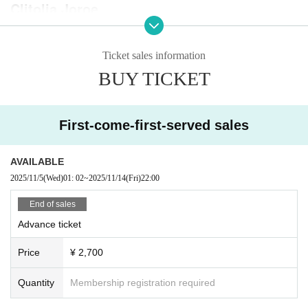
Clitolia Joroe
VJ / PHOTOGRAPH:
Ticket sales information
J
BUY TICKET
Chaoz
First-come-first-served sales
FLYER:
Alexander Bosserman
AVAILABLE
2025/11/5
(Wed)
01: 02
~
2025/11/14
(Fri)
22:00
+
End of sales
東京のアンダーグラウンドシーンで活動するintoxxyとMUNÉOが率いる
Advance ticket
ハードコアクィアパーティ“FETCH”が、東京を拠点に置くGATA MAGA
ZINEと渋谷のR Loungeにて11月14日の夜、パーティを開催する。
Price
¥ 2,700
ウルグアイ出身でデンマークを拠点に活動する、SoundCloudの最後の
Quantity
Membership registration required
重鎮ことdj g2gを筆頭に、アメリカからは官能的でスパイシーなムード
をフロアに落とすDj NicoやテクノパンクギャルことDIV☆、妖艶な雰囲