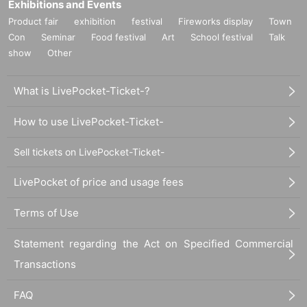
Exhibitions and Events
Product fair
exhibition
festival
Fireworks display
Town
Con
Seminar
Food festival
Art
School festival
Talk
show
Other
What is LivePocket-Ticket-?
How to use LivePocket-Ticket-
Sell tickets on LivePocket-Ticket-
LivePocket of price and usage fees
Terms of Use
Statement regarding the Act on Specified Commercial
Transactions
FAQ