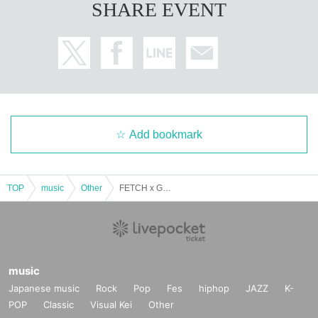
FETCHが常に掲げてきた「クィアの身体性とクラブの解放感の交差点」
SHARE EVENT
は、今回GATA MAGAZINEとの邂逅によってさらに拡張される。ダンス
フロア、ページとサウンド、その境界が曖昧に溶け合う瞬間を体感して
ほしい。
+
ALL GENDERS WELCOME / CREATING SAFE SPACE FOR EVERY
Add bookmark
ONE
FETCHでは人種差別、性差別、同性愛嫌悪、トランスフォビア、
TOP
music
Other
FETCH x GATA MAGAZINE
およびその他の暴力的または差別的な発言は禁止されています。
問題が発生した場合は、速やかに会場のスタッフ、主催者、また
は出演者に連絡してください。
music
FETCH prohibits racism, sexism, homophobia, transphobia, and
Japanese music
Rock
Pop
Fes
hiphop
JAZZ
K-
POP
Classic
Visual Kei
Other
any other violent or discriminatory remarks. If any issues arise,