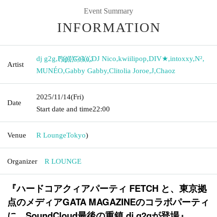
Event Summary
INFORMATION
dj g2g
,
P҉a҉p҉i҉ ҉G҉o҉k҉u҉
,
DJ Nico
,
kwiilipop
,
DIV★
,
intoxxy
,
N²
,
Artist
MUNÉO
,
Gabby Gabby
,
Clitolia Joroe
,
J
,
Chaoz
2025/11/14
(Fri)
Date
Start date and time
22:00
Venue
R Lounge
Tokyo
)
Organizer
R LOUNGE
FETCH
『ハードコアクィアパーティ
と、東京拠
GATA MAGAZINE
点のメディア
のコラボパーティ
SoundCloud
dj g2g
に、
最後の重鎮
が登場』