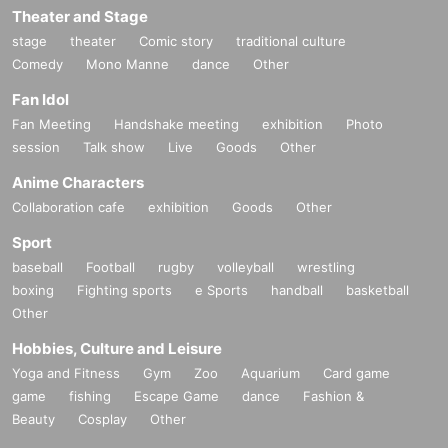
Theater and Stage
please contact the venue staff, organisers or performers promp
stage
theater
Comic story
traditional culture
tly.
Comedy
Mono Manne
dance
Other
Fan Idol
*People under the age of 20 are not allowed to enter this performance. I
D checks will be conducted on all people upon entry. Please bring photo
Fan Meeting
Handshake meeting
exhibition
Photo
ID.
session
Talk show
Live
Goods
Other
*You must be over 20 with photo ID.
Anime Characters
R Lounge:
Collaboration cafe
exhibition
Goods
Other
https://linktr.ee/rlounge_tokyo?fbclid=PAZXh0bgNhZW0CMTEAAaZqLa
ZaDczhdGVJvCY-2V_GTUQYLyfoOM-KCR7kyedcwyYaWgm3j2Wacv8
Sport
_aem_nOdAIJiySPxQLTERJoqe9w
baseball
Football
rugby
volleyball
wrestling
boxing
Fighting sports
e Sports
handball
basketball
OPEN 22:00
Other
DOOR: ¥ 3,000
ADVANCE TCKETS: ¥2,700
Hobbies, Culture and Leisure
Yoga and Fitness
Gym
Zoo
Aquarium
Card game
game
fishing
Escape Game
dance
Fashion &
Beauty
Cosplay
Other