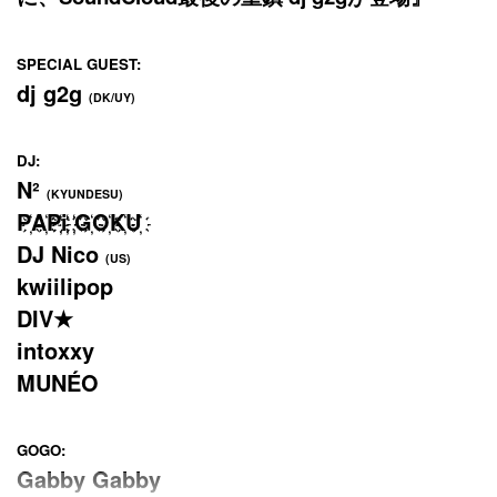
SPECIAL GUEST:
dj g2g
(DK/UY)
DJ:
N²
(KYUNDESU)
P
A
P
i
G
O
K
U
DJ Nico
(US)
kwiilipop
DIV★
intoxxy
MUNÉO
GOGO:
Gabby Gabby