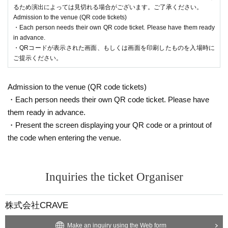
るため演出によっては見切れる場合がございます。ご了承ください。
Admission to the venue (QR code tickets)
・Each person needs their own QR code ticket. Please have them ready
in advance.
・QRコードが表示された画面、もしくは画面を印刷したものを入場時に
ご提示ください。
Admission to the venue (QR code tickets)
・Each person needs their own QR code ticket. Please have
them ready in advance.
・Present the screen displaying your QR code or a printout of
the code when entering the venue.
Inquiries the ticket Organiser
株式会社CRAVE
Make an inquiry using the Web form