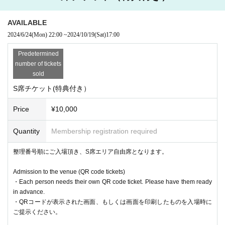
S席チケット購入者には、別途特典イベント等集合時間のご連絡を入れ
させていただきます。
AVAILABLE
B席チケットに関しては、ステージに向かっての左右両端の座席になり
2024/6/24
(Mon)
22:00
~
2024/10/19
(Sat)
17:00
ます。演出によっては、一部見切れる可能性があります。ご了承くださ
い。
Predetermined
number of tickets
本編中の録画・録音・写真撮影は原則禁止とさせていただいておりま
す。
sold
出演者様より直接のアナウンスがあった場合のみ、そちらの内容に準拠
S席チケット(特典付き）
いたします。
Price
¥10,000
※各種チケットは、購入後のキャンセル・返金対応は承っておりませ
ん。
Quantity
Membership registration required
予めご了承の上お買い求めお願いいたします。
整理番号順にご入場頂き、S席エリア自由席となります。
●公演における感染対策ガイドライン
・ご来場の際には、お客様ご自身でも事前に安全と体調の確認を願いい
Admission to the venue (QR code tickets)
たします。
・Each person needs their own QR code ticket. Please have them ready
・会場内は混雑が予想されますので、マスクの着用などご自身での感染
in advance.
対策および、周りのお客様 への配慮にご協力をお願いします。
・QRコードが表示された画面、もしくは画面を印刷したものを入場時に
・アルコール消毒、マスクやフェイスガードの着用のお願いなど、必要
に応じてスタッフの指示に従い感染症対策をお願いする場合がございま
ご提示ください。
す。