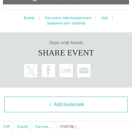
Events
Fan event, interchange event
Hall
Japanese idol / celebrity
Share with friends
SHARE EVENT
Add bookmark
TOP
Events
Fan event, interchange event
POiNT版くるみ割り人形～ ホイップるんとお菓子の国～