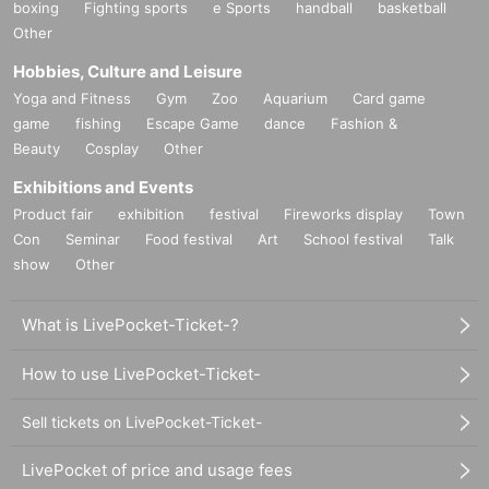
boxing
Fighting sports
e Sports
handball
basketball
Other
Hobbies, Culture and Leisure
Yoga and Fitness
Gym
Zoo
Aquarium
Card game
game
fishing
Escape Game
dance
Fashion &
Beauty
Cosplay
Other
Exhibitions and Events
Product fair
exhibition
festival
Fireworks display
Town
Con
Seminar
Food festival
Art
School festival
Talk
show
Other
What is LivePocket-Ticket-?
How to use LivePocket-Ticket-
Sell tickets on LivePocket-Ticket-
LivePocket of price and usage fees