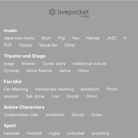
music
Japanese music
Rock
Pop
Fes
hiphop
JAZZ
K-
POP
Classic
Visual Kei
Other
Theater and Stage
stage
theater
Comic story
traditional culture
Comedy
Mono Manne
dance
Other
Fan Idol
Fan Meeting
Handshake meeting
exhibition
Photo
session
Talk show
Live
Goods
Other
Anime Characters
Collaboration cafe
exhibition
Goods
Other
Sport
baseball
Football
rugby
volleyball
wrestling