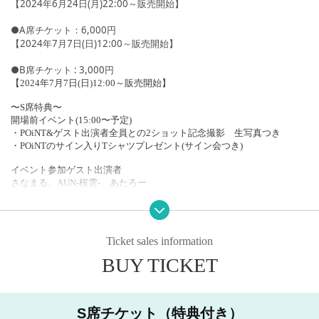
【2024年6月24日(月)22:00～販売開始】
●A席チケット：6,000円
【2024年7月7日(日)12:00～販売開始】
●B席チケット : 3,000円
【2024年7月7日(日)12:00～販売開始】
〜S席特典〜
開場前イベント(15:00〜予定)
・POiNT&ゲスト出演者全員との2ショット記念撮影 生写真つき
・POiNTのサイン入りTシャツプレゼント(サイン会つき)
イベント参加ゲスト出演者
さなまる、AUN-桜雲-、あたろー
●出演
POiNT ホイップるん さなまる 桜雲-AUN- あたろー and more...
Ticket sales information
●販売サイト
BUY TICKET
現地チケット：【ライブポケット】
S席チケット 6/24 22:00～販売開始
Ａ席Ｂ席チケット 7/7 12:00～販売開始
S席チケット（特典付き）