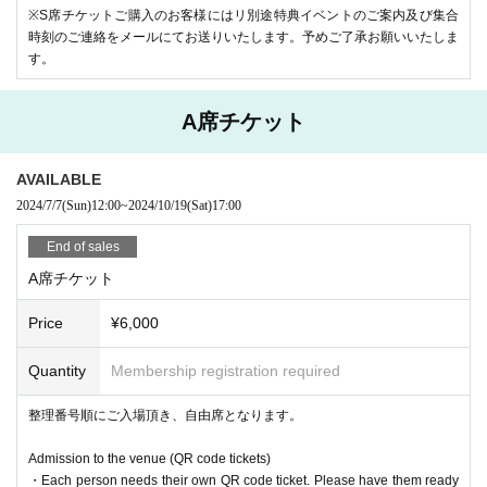
・当日窓口にて簡易問診させていただく場合がございます。問診の内容
※S席チケットご購入のお客様にはリ別途特典イベントのご案内及び集合
によってはご入場をお断りする場合があります
時刻のご連絡をメールにてお送りいたします。予めご了承お願いいたしま
・会場判断で転換中を含む、必要換気等を行わせていただきます
す。
・物販販売を含む、公演内容は社会状況により形式の変更がある場合が
ございます。
A席チケット
その他状況判断によりスタッフによる安全確保のためのご案内、誘導等
ご理解ご協力お願いいたします。
AVAILABLE
2024/7/7
(Sun)
12:00
~
2024/10/19
(Sat)
17:00
End of sales
A席チケット
Price
¥6,000
Quantity
Membership registration required
整理番号順にご入場頂き、自由席となります。
Admission to the venue (QR code tickets)
・Each person needs their own QR code ticket. Please have them ready