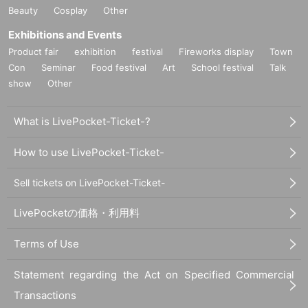
Beauty
Cosplay
Other
★ 20 award tickets: 1 song full live for you (regulation limited to the First-com
e-first-served 5 Given name)
Exhibitions and Events
・ One song will be sung in full performance for customers who participate wi
Product fair
exhibition
festival
Fireworks display
Town
th all members.
Con
・ Singing songs will be 12/1 "Throne" or "Hearts", 12/3 "Aquamarine" or "Th
Seminar
Food festival
Art
School festival
Talk
e Beginning", 12/7 "PARADOX" or "Unfinished".
show
Other
・ Additional 10 award tickets can be recorded on your own smartphone (3 le
gs can be used). However, it is prohibited to upload the recorded videos to S
What is LivePocket-Ticket-?
NS, YouTube, etc. In the unlikely event that it is discovered, we will take appr
opriate measures.
* Application for participation will be accepted at the cash register from the sta
How to use LivePocket-Ticket-
rt of product sales.
* We will inform you individually after the special event on the Day. We will ca
Sell tickets on LivePocket-Ticket-
rry out in the order in which you applied after the privilege meeting, so please
refrain from applying if you do not have time to spare. Even if the privilege me
LivePocketの価格・利用料
eting time is longer than expected, it cannot be Cancel.
* If you purchase each, it is possible for acquaintances to Admission at the sa
Terms of Use
me time, but in that case, only one song will be sung.
Statement regarding the Act on Specified Commercial
[Bonus event Schedule]
Transactions
The privilege party will be held in the order of group shot (without autograph)