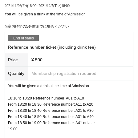
となります。
2021/11/26
(Fri)
18:00
~
2021/12/7
(Tue)
18:00
※チケットの番号によって入場時間が異なりますのでご注意ください。お時
You will be given a drink at the time of Admission
間までにお越しいただけない場合は最後尾からのご入場となります。
※入場整理券をお持ちの方のみ入場可能となります。
※案内時間の5分前までに集合ください
※入場整理券はお申込みいただいたご本人様のみ有効です。転売・譲渡は禁
止致します。
End of sales
※本公演開催に関しては、政府の新型コロナウィルス感染予防ガイドライン
に沿って実施させていただきます。ご来場のお客様は当店の感染予防対策に
Reference number ticket (including drink fee)
関するガイドラインを必ずご確認の上、感染予防のご協力をお願い申し上げ
ます。運営ガイドラインは下記及びこちらからご確認ください
Price
¥ 500
⇒
http://space-emo.com/?page_id=4478
※当日は生配信ライブも実施致します。映像に映り込む（主に後ろ姿）場合
Quantity
Membership registration required
がございます。予めご了承ください。
※ライブ時の声出し、ジャンプ等は禁止となります。
You will be given a drink at the time of Admission
18:10 to 18:20 Reference number: A01 to A10
【特典会対象商品】
From 18:20 to 18:30 Reference number: A11 to A20
■BLACKNAZARENE ニューシングル『URGE』
From 18:30 to 18:40 Reference number: A21 to A30
12/22（水）発売 税込み各1,500円
From 18:40 to 18:50 Reference number: A31 to A40
BLACKNAZARENE Ver (AMPL-1001)
From 18:50 to 19:00 Reference number: A41 or later
Included songs: 1.URGE 2.Throne 3.PARADOX
19:00
Mikako Murata Ver (AMPL-1002)