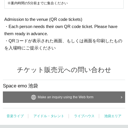
Songs: 1.URGE 2.Throne 3.Aquamarine
※案内時間の5分前までに集合ください
South facing Izumi Ver (AMPL-1003)
Included songs: 1.URGE 2.Throne 3.The beginning
Himiko Higashide Ver (AMPL-1004)
Admission to the venue (QR code tickets)
Tracks: 1.URGE 2.Throne 3.Hearts
・Each person needs their own QR code ticket. Please have
Shirasaka also Ver (AMPL-1005)
them ready in advance.
Included songs: 1.URGE 2.Throne 3.BAD END
Satori Yamada Ver (AMPL-1006)
・QRコードが表示された画面、もしくは画面を印刷したもの
Tracks: 1.URGE 2.Throne 3. Beyond the Night
を入場時にご提示ください
Kaede Nogami Ver (AMPL-1007)
Included songs: 1.URGE 2.Throne 3. Unfinished
■ BLACKNAZARENE live DVD "dogmatism"
チケット販売元への問い合わせ
Released on 12/22 (Wed.) 3,500 yen including tax (AMPL-2001)
N/A: 1.The beginning 2.Hearts 3.Unfinished 4.Aquamarine 5.Beyond the nigh
t 6.BAD END
Space emo 池袋
Make an inquiry using the Web form
[About receiving products]
* Products will be picked up at the store after the evening of Month Day (Tue).
Hours: flat Day 17 am to 20 pm Sat Day holiday Day 11:00 to 19
* If you wish to have it delivered, we will deliver it sequentially from Day (Ship
音楽ライブ
アイドル・タレント
ライブハウス
池袋エリア
ping fee of 800 yen per account will be charged)
* The product will be reserved until Month 10 Day Year (Mon).