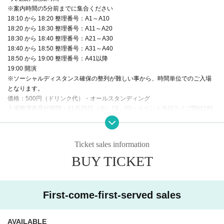
※案内時間の5分前までに集合ください
18:10 から 18:20 整理番号：A1～A10
18:20 から 18:30 整理番号：A11～A20
18:30 から 18:40 整理番号：A21～A30
18:40 から 18:50 整理番号：A31～A40
18:50 から 19:00 整理番号：A41以降
19:00 開演
※ソーシャルディスタンス確保の整列が難しい事から、時間単位でのご入場
となります。
価格：500円（ドリンク代）・オールスタンディング
入場整理券受付期間：11月26日（金）18：00～イベント当日ライブ開始1時
間前まで
それ以降の受付につきましては会場にて受付いたしますので、事前申し込み
で満席にならなければ当日の参加も可能です。
Ticket sales information
・入場整理券購入時にドリンク代として500円いただきます。ご入金後、入場
BUY TICKET
されなかった場合でもドリンク代の返金は致しません（飲食物の持ち込みは
ご遠慮願います）。
・特典券は当日会場レジにて対象商品をご予約の方に先着で『特典券』を商
品代金税込み1,000円毎に1枚購入お渡しいたします（送料等除く）。
First-come-first-served sales
※入場時に検温・手指の消毒・対象商品のご購入をお願い致します。
※飲酒した状態でのイベント参加はご遠慮ください。
※ソーシャルディスタンス確保の整列が難しい事から、時間単位でのご入場
AVAILABLE