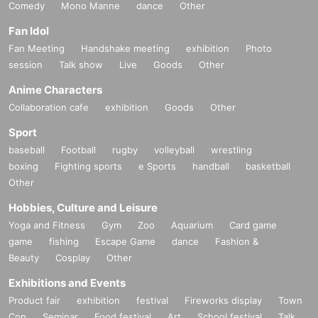
Comedy
Mono Manne
dance
Other
Fan Idol
Fan Meeting
Handshake meeting
exhibition
Photo
session
Talk show
Live
Goods
Other
Anime Characters
Collaboration cafe
exhibition
Goods
Other
Sport
baseball
Football
rugby
volleyball
wrestling
boxing
Fighting sports
e Sports
handball
basketball
Other
Hobbies, Culture and Leisure
Yoga and Fitness
Gym
Zoo
Aquarium
Card game
game
fishing
Escape Game
dance
Fashion &
Beauty
Cosplay
Other
Exhibitions and Events
Product fair
exhibition
festival
Fireworks display
Town
Con
Seminar
Food festival
Art
School festival
Talk