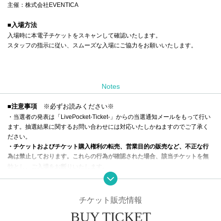
主催：株式会社EVENTICA
■入場方法
入場時に本電子チケットをスキャンして確認いたします。
スタッフの指示に従い、スムーズな入場にご協力をお願いいたします。
Notes
■注意事項
※必ずお読みください※
・当選者の発表は「
LivePocket-Ticket-
」からの当選通知メールをもって行い
ます。抽選結果に関するお問い合わせには対応いたしかねますのでご了承く
ださい。
・チケットおよびチケット購入権利の転売、営業目的の販売など、不正な行
為は禁止しております。これらの行
為が確認された場合、該当チケットを無
効とし、ご入場をお断りいたします。
-
入場時には
ご
本人確認をさせていただきますので、顔写真付きの身分証をお
持ちください。
本人確認ができるものをお持ちでない場合は入場をお断りさ
チケット販売情報
せていただきます
.
BUY TICKET
・開演時間を過ぎてからのご入場は、演出の都合上、お席のご案内ができな