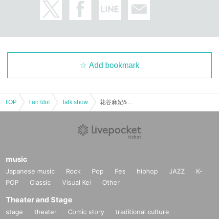
Add bookmark
TOP
Fan Idol
Talk show
花谷麻妃&星希成奏トークショー
music
Japanese music
Rock
Pop
Fes
hiphop
JAZZ
K-
POP
Classic
Visual Kei
Other
Theater and Stage
stage
theater
Comic story
traditional culture