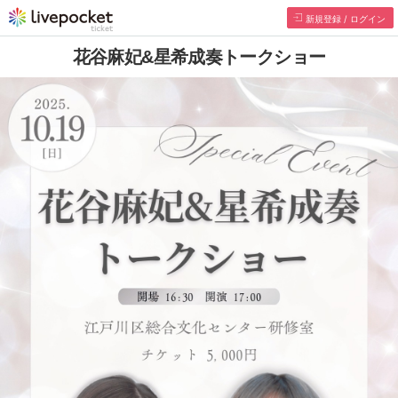
新規登録 / ログイン
花谷麻妃&星希成奏トークショー