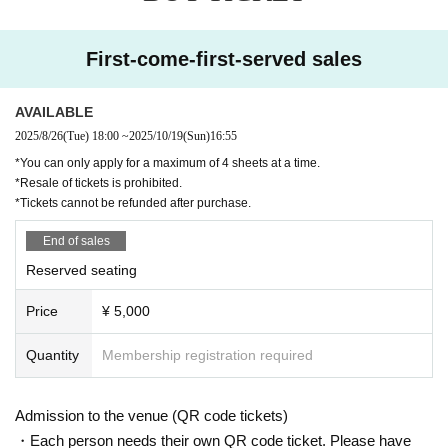
い場合があります。余裕を持ってご来場ください。
・出演者への接触は固く禁止しております。握手やハイタッチなどもご遠慮
ください。
First-come-first-served sales
・客席内での飲食はお断りいたします。
・公演中はスマートフォン、携帯電話、アラームなどの音や光の出る機器の
電源はお切りください。また、電波を発する機器の使用もご遠慮ください。
AVAILABLE
-
イベント中の録音、録画、撮影は禁止されています。
違反が確認された場
2025/8/26
(Tue)
18:00
~
2025/10/19
(Sun)
16:55
合、データ削除のうえご退場いただく場合がありますので、あらかじめご了
*You can only apply for a maximum of 4 sheets at a time.
承ください。
*Resale of tickets is prohibited.
・終演後は規制退場を実施いたします。スタッフの指示に従い、ご自身の座
*Tickets cannot be refunded after purchase.
席でお待ちください。
・出演者へのお手紙・プレゼント・祝花などのお受取はできません。あらか
End of sales
じめご了承ください。
・車いすをご利用の方は事前にお問い合わせください。
Reserved seating
上記の注意事項をお守りいただけない場合、入場をお断りする、もしくは公
Price
¥ 5,000
演の中止となる場合がございます。ご理解とご協力をお願いいたします。
Quantity
Membership registration required
Admission to the venue (QR code tickets)
・Each person needs their own QR code ticket. Please have