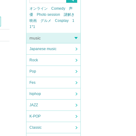
オンライン
Comedy
声
優
Photo session
謎解き
映画
グルメ
Cosplay
1
1*1
music
Japanese music
Rock
Pop
Fes
hiphop
JAZZ
K-POP
Classic