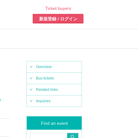
Ticket buyers
新規登録 / ログイン
Overview
Buy tickets
Related links
,
e
Inquiries
Find an event