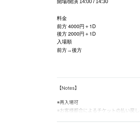
開場/開演 14:00 / 14:30
料金
4000
1D
前方
円＋
2000
1D
後方
円＋
入場順
前方→後方
【Notes】
※再入場可
※お客様都合によるチケットの払い戻
【ご来場の皆様へ】
・貴重品を含む荷物は、各自ご自身の