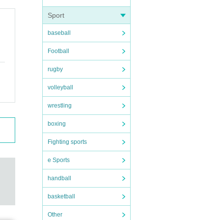
Sport
baseball
Football
rugby
volleyball
wrestling
boxing
Fighting sports
e Sports
handball
basketball
Other