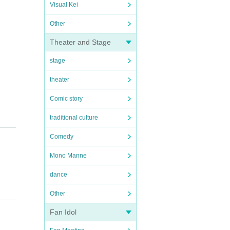
Visual Kei
Other
Theater and Stage
stage
theater
Comic story
traditional culture
Comedy
Mono Manne
dance
Other
Fan Idol