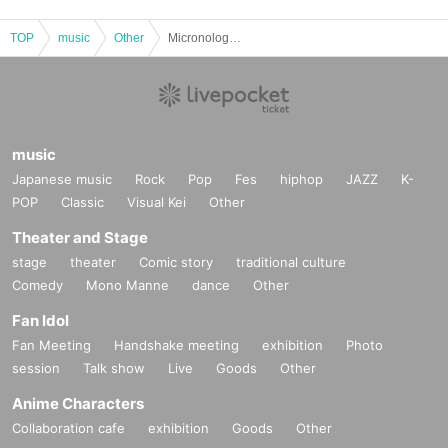
TOP
music
Other
Micronology Laboratory 2025
music
Japanese music
Rock
Pop
Fes
hiphop
JAZZ
K-
POP
Classic
Visual Kei
Other
Theater and Stage
stage
theater
Comic story
traditional culture
Comedy
Mono Manne
dance
Other
Fan Idol
Fan Meeting
Handshake meeting
exhibition
Photo
session
Talk show
Live
Goods
Other
Anime Characters
Collaboration cafe
exhibition
Goods
Other