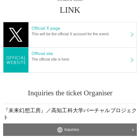
バイクや自転車での来場は可能ですが、駐輪スペースには限りがありま
LINK
す。満車の場合はご利用いただけませんので予めご了承ください。
サイリウム・ペンライトは市販品で長さ30cm以内のものをご使用くださ
い。改造品やレーザー光を発するもの、強すぎる発光体は使用できません。
Official X page
生ねぎの持ち込みは禁止です。
This will be the official X account for the event.
周囲のお客様の視界を妨げる大きな動作、ジャンプ、モッシュ、過度な
コール、椅子の上に立つなどの行為はご遠慮ください。
公演中のペンライトの色変化・振り方は自由ですが、周囲の安全と快適な
Official site
観覧環境にご配慮ください。
The official site is here
会場内で体調が優れなくなった場合は、無理をせず速やかにスタッフまで
お知らせください。
会場内外での事故・盗難・紛失・トラブルについて、主催者は一切責任を
負いかねます。貴重品の管理は各自でお願いいたします。
携帯電話・スマートフォンは必ず電源をお切りいただくかマナーモードに
Inquiries the ticket Organiser
設定し、通話はご遠慮ください。
会場内にゴミ箱はありません。ゴミは各自でお持ち帰りください。
大学および会場施設への直接のお問い合わせはご遠慮ください。ご不明点
『未来幻想工房』／高知工科大学バーチャルプロジェク
は主催者までお問い合わせください。
ト
天災・交通事情・機材トラブル等やむを得ない事情により、公演内容の変
更または中止となる場合がございます。予めご了承ください。
Inquiries