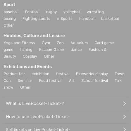
Sport
baseball
Football
rugby
volleyball
wrestling
boxing
Fighting sports
e Sports
handball
basketball
Other
Hobbies, Culture and Leisure
Yoga and Fitness
Gym
Zoo
Aquarium
Card game
game
fishing
Escape Game
dance
Fashion &
Beauty
Cosplay
Other
Exhibitions and Events
Product fair
exhibition
festival
Fireworks display
Town
Con
Seminar
Food festival
Art
School festival
Talk
show
Other
What is LivePocket-Ticket-?
How to use LivePocket-Ticket-
Sell tickets on LivePocket-Ticket-