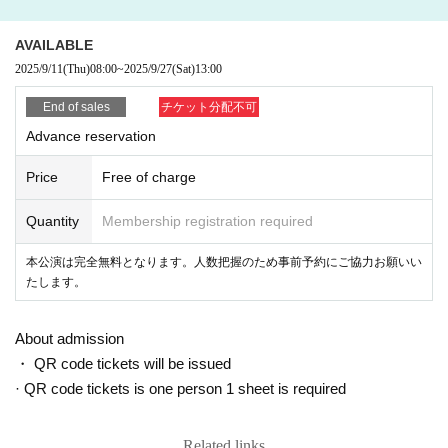
会場には人数制限があるため、定員に達した場合は入場をお断りする場合
がございます。予めご了承ください。
混雑防止のため、事前予約にご協力ください。なお、予約がなくても当日
AVAILABLE
入場は可能です。
2025/9/11
(Thu)
08:00
~
2025/9/27
(Sat)
13:00
体調がすぐれない場合は、会場に来場せず、医療機関の受診をお願いいた
します。
End of sales
チケット分配不可
公演中には演出として激しい光の点滅（フラッシュ・ストロボ）を使用す
Advance reservation
る場面があります。光過敏性てんかんなどの症状をお持ちの方は十分ご注意
ください。
Price
Free of charge
公演中には演出としてスモークを使用いたします。呼吸器系に不安のある
方は予めご留意ください。
Quantity
Membership registration required
会場内では記録のため映像・写真を撮影する場合があり、その内容が公開
される可能性があります。お客様が映り込む場合があることを予めご了承く
本公演は完全無料となります。人数把握のため事前予約にご協力お願いい
ださい。
たします。
会場内での飲食は禁止です（ペットボトル飲料など蓋付き容器の飲料は持
ち込み可能ですが、こぼさないよう十分ご注意ください）。
会場内は禁煙となっております。電子タバコを含め、喫煙はご遠慮くださ
About admission
い。
・ QR code tickets will be issued
危険物・花火・レーザーポインターなどの持ち込みは禁止です。
アルコール類の持ち込み・飲酒は禁止です。飲酒状態での来場もご遠慮く
· QR code tickets is one person 1 sheet is required
ださい。
ペットの同伴はご遠慮ください（介助犬,盲導犬等の補助犬は除く）。
車での来場は禁止です。公共交通機関をご利用ください。
Related links