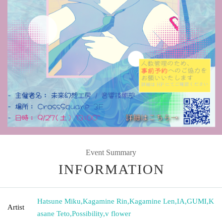
Event Summary
INFORMATION
Hatsune Miku
,
Kagamine Rin
,
Kagamine Len
,
IA
,
GUMI
,
K
Artist
asane Teto
,
Possibility
,
v flower