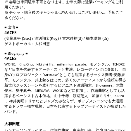
※ 会場は車両駐車不可となります。お車の際は近隣パーキングをご利
用ください。
※ チケット購入後のキャンセルは払い戻しはございません。予めご了
承ください。
■ 出演 ■
4ACES
(
安藤康平 (Sax) /
渡辺翔太(Key) /
古木佳祐(B) /
橋本現輝 (Dr)
ゲストボーカル：大和田慧
■ Biography ■
4ACES
WONK、King Gnu、kiki vivi lily、millennium parade、モノンクル、TENDRE
など日本を代表するアーティストと共演、レコーディングに参加し、自
身のソロプロジェクト"MERLAW"としても活躍するサックス奏者 安藤康
平。モノンクル、井上銘をはじめ、多くのアーティストから信頼を得る
新世代ジャズシーンを牽引するピアニスト渡辺翔太。Showmore、大野
俊三、奥平真吾、MERLAW、WONK などに参加し、作編曲家としても活
躍するベーシスト古木佳祐。山中千尋、渡辺翔太、加藤ミリヤ、KIRINJ
I、梅井美咲トリオなどジャズのみならず、ポップスシーンでも大活躍
するドラマー橋本現輝。日本を代表するトップアーティストが集結した
バンド。
大和田慧
シンガーソングライター、作詞作曲家。東京都出身。幼少期から60〜70