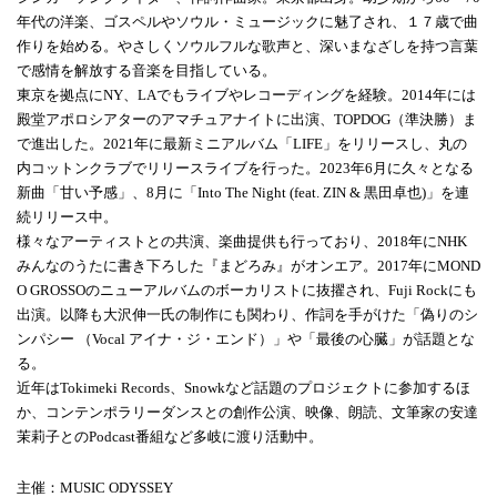
年代の洋楽、ゴスペルやソウル・ミュージックに魅了され、１７歳で曲
作りを始める。やさしくソウルフルな歌声と、深いまなざしを持つ言葉
で感情を解放する音楽を目指している。
東京を拠点にNY、LAでもライブやレコーディングを経験。2014年には
殿堂アポロシアターのアマチュアナイトに出演、TOPDOG（準決勝）ま
で進出した。2021年に最新ミニアルバム「LIFE」をリリースし、丸の
内コットンクラブでリリースライブを行った。2023年6月に久々となる
新曲「甘い予感」、8月に「Into The Night (feat. ZIN & 黒田卓也)」を連
続リリース中。
様々なアーティストとの共演、楽曲提供も行っており、2018年にNHK
みんなのうたに書き下ろした『まどろみ』がオンエア。2017年にMOND
O GROSSOのニューアルバムのボーカリストに抜擢され、Fuji Rockにも
出演。以降も大沢伸一氏の制作にも関わり、作詞を手がけた「偽りのシ
ンパシー （Vocal アイナ・ジ・エンド）」や「最後の心臓」が話題とな
る。
近年はTokimeki Records、Snowkなど話題のプロジェクトに参加するほ
か、コンテンポラリーダンスとの創作公演、映像、朗読、文筆家の安達
茉莉子とのPodcast番組など多岐に渡り活動中。
主催：
MUSIC ODYSSEY