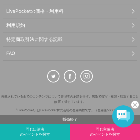
LivePocketの価格・利用料
利用規約
特定商取引法に関する記載
FAQ
掲載されている全てのコンテンツについて管理者の承諾を得ず、無断で複写・複製・転送すること
は 固く禁じています。
「LivePocket」はLivePocket株式会社の登録商標です。（登録第5600161号）
QRコードは株式会社デンソーウェーブの登録商標です。
販売終了
©
Copyright
LivePocket All Rights Reserved.
同じ出演者
同じ主催者
のイベントを探す
のイベントを探す