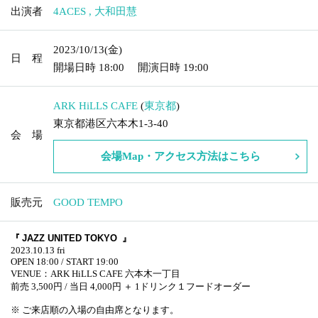
出演者
4ACES
,
大和田慧
2023/10/13
(金)
日 程
開場日時
18:00
開演日時
19:00
ARK HiLLS CAFE
(
東京都
)
東京都港区六本木1-3-40
会 場
会場Map・アクセス方法はこちら
販売元
GOOD TEMPO
『
JAZZ UNITED
TOKYO
』
2023.10.13 fri
OPEN 18:00 / START 19:00
VENUE：ARK HiLLS CAFE 六本木一丁目
前売 3,500円 / 当日 4,000円 ＋ 1ドリンク１フードオーダー
※ ご来店順の入場の自由席となります。