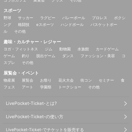
スポーツ
野球
サッカー
ラグビー
バレーボール
プロレス
ボクシ
ング
格闘技
eスポーツ
ハンドボール
バスケットボー
ル
その他
趣味・カルチャー・レジャー
ヨガ・フィットネス
ジム
動物園
水族館
カードゲーム
ゲーム
釣り
脱出ゲーム
ダンス
ファッション・美容
コ
スプレ
その他
展覧会・イベント
物産展
展覧会
お祭り
花火大会
街コン
セミナー
食
フェス
アート
学園祭
トークショー
その他
LivePocket-Ticket-とは?
LivePocket-Ticket-の使い方
LivePocket-Ticket-でチケットを販売する