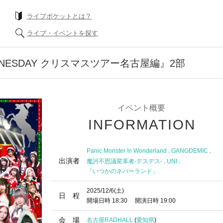
ライブポケットとは？
ライブ・イベントを探す
DNESDAY クリスマスツアー名古屋編』2部
イベント概要
INFORMATION
,
,
Panic Monster !n Wonderland
GANGDEMIC
出演者
,
,
魔訶不思議変革者-デスデス-
UNI
「いつかのネバーランド」
2025/12/6
(土)
日 程
開場日時
18:30
開演日時
19:00
会 場
名古屋RADHALL
(
愛知県
)