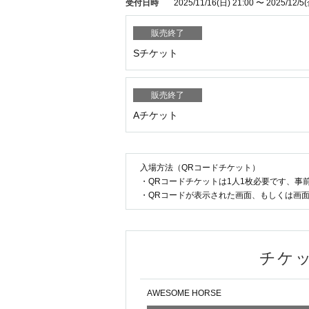
受付日時
2025/11/16
(日)
21:00
〜
2025/12/5
(
販売終了
Sチケット
販売終了
Aチケット
入場方法（QRコードチケット）
・QRコードチケットは1人1枚必要です、事
・QRコードが表示された画面、もしくは画
チケ
AWESOME HORSE