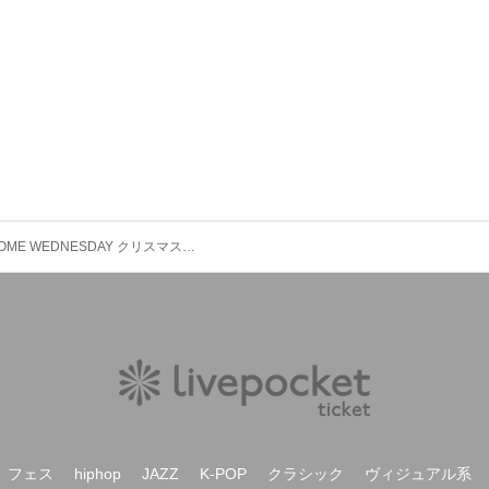
『AWESOME WEDNESDAY クリスマスツアー名古屋編』2部
フェス
hiphop
JAZZ
K-POP
クラシック
ヴィジュアル系