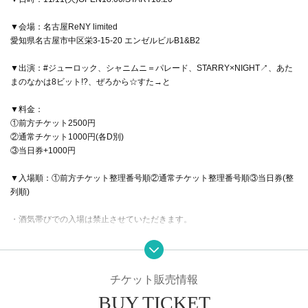
▼会場：名古屋ReNY limited
愛知県名古屋市中区栄3-15-20 エンゼルビルB1&B2
▼出演：#ジューロック、シャニムニ＝パレード、STARRY×NIGHT↗、あた
まのなかは8ビット!?、ぜろから☆すた→と
▼料金：
①前方チケット2500円
②通常チケット1000円(各D別)
③当日券+1000円
▼入場順：①前方チケット整理番号順②通常チケット整理番号順③当日券(整
列順)
・酒気帯びでの入場は禁止させていただきます。
チケット販売情報
BUY TICKET