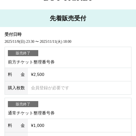
先着販売受付
受付日時
2025/11/9
(日)
23:30
〜
2025/11/11
(火)
18:00
販売終了
前方チケット整理番号券
料 金
¥2,500
購入枚数
会員登録が必要です
販売終了
通常チケット整理番号券
料 金
¥1,000