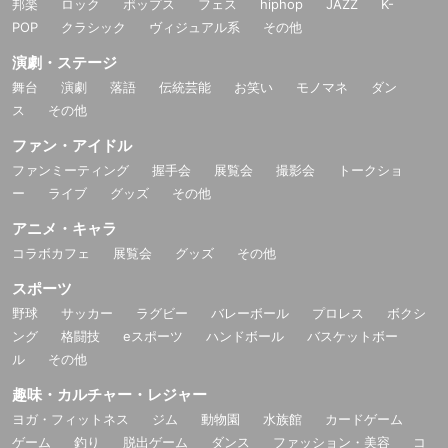
邦楽
ロック
ポップス
フェス
hiphop
JAZZ
K-
POP
クラシック
ヴィジュアル系
その他
演劇・ステージ
舞台
演劇
落語
伝統芸能
お笑い
モノマネ
ダン
ス
その他
ファン・アイドル
ファンミーティング
握手会
展覧会
撮影会
トークショ
ー
ライブ
グッズ
その他
アニメ・キャラ
コラボカフェ
展覧会
グッズ
その他
スポーツ
野球
サッカー
ラグビー
バレーボール
プロレス
ボクシ
ング
格闘技
eスポーツ
ハンドボール
バスケットボー
ル
その他
趣味・カルチャー・レジャー
ヨガ・フィットネス
ジム
動物園
水族館
カードゲーム
ゲーム
釣り
脱出ゲーム
ダンス
ファッション・美容
コ