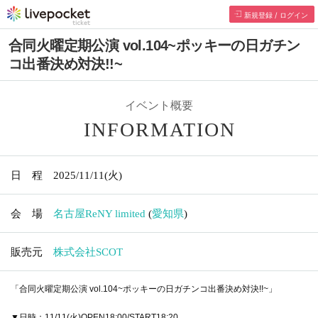
新規登録 / ログイン
合同火曜定期公演 vol.104~ポッキーの日ガチン
コ出番決め対決!!~
イベント概要
INFORMATION
日 程
2025/11/11
(火)
会 場
名古屋ReNY limited
(
愛知県
)
販売元
株式会社SCOT
「合同火曜定期公演 vol.104~ポッキーの日ガチンコ出番決め対決!!~」
▼日時：11/11(火)OPEN18:00/START18:20