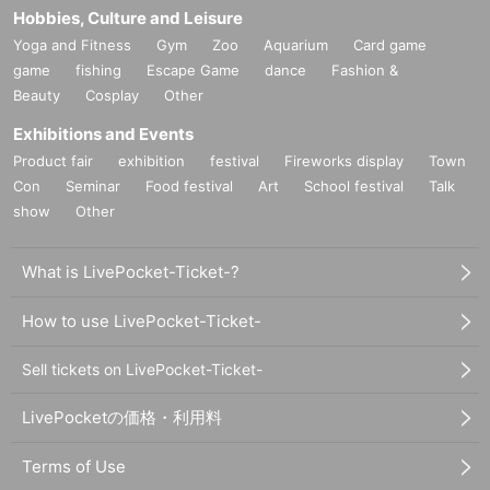
Hobbies, Culture and Leisure
Yoga and Fitness
Gym
Zoo
Aquarium
Card game
game
fishing
Escape Game
dance
Fashion &
Beauty
Cosplay
Other
Exhibitions and Events
Product fair
exhibition
festival
Fireworks display
Town
Con
Seminar
Food festival
Art
School festival
Talk
show
Other
What is LivePocket-Ticket-?
How to use LivePocket-Ticket-
Sell tickets on LivePocket-Ticket-
LivePocketの価格・利用料
Terms of Use