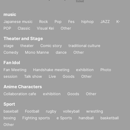
music
Japanese music
Rock
Pop
Fes
hiphop
JAZZ
K-
POP
Classic
Visual Kei
Other
Theater and Stage
stage
theater
Comic story
traditional culture
Comedy
Mono Manne
dance
Other
Fan Idol
Fan Meeting
Handshake meeting
exhibition
Photo
session
Talk show
Live
Goods
Other
Anime Characters
Collaboration cafe
exhibition
Goods
Other
Sport
baseball
Football
rugby
volleyball
wrestling
boxing
Fighting sports
e Sports
handball
basketball
Other