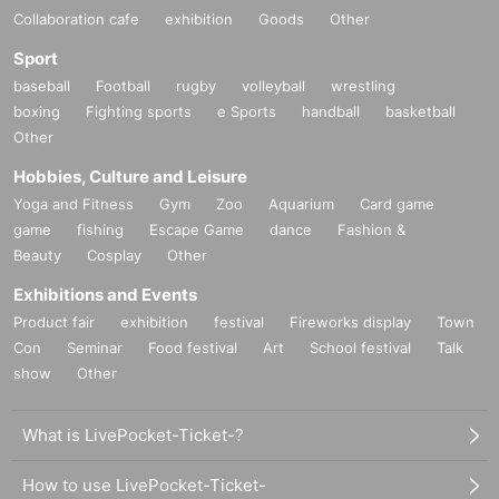
Collaboration cafe
exhibition
Goods
Other
Sport
baseball
Football
rugby
volleyball
wrestling
boxing
Fighting sports
e Sports
handball
basketball
Other
Hobbies, Culture and Leisure
Yoga and Fitness
Gym
Zoo
Aquarium
Card game
game
fishing
Escape Game
dance
Fashion &
Beauty
Cosplay
Other
Exhibitions and Events
Product fair
exhibition
festival
Fireworks display
Town
Con
Seminar
Food festival
Art
School festival
Talk
show
Other
What is LivePocket-Ticket-?
How to use LivePocket-Ticket-