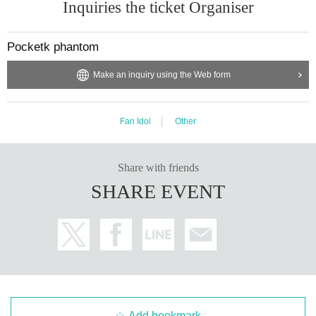
Inquiries the ticket Organiser
Pocketk phantom
Make an inquiry using the Web form
Fan Idol
Other
Share with friends
SHARE EVENT
Add bookmark