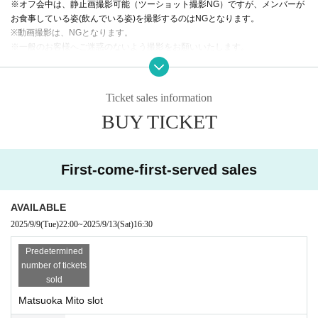
※オフ会中は、静止画撮影可能（ツーショット撮影NG）ですが、メンバーが
お食事している姿(飲んでいる姿)を撮影するのはNGとなります。
※動画撮影は、NGとなります。
※一般のお客様へご迷惑のないよう撮影をお願いいたします。
※360度カメラで撮影するのはNGとなります。
※飲み過ぎに注意しつつ、マナーを守って楽しんでいただけたらと思いま
す。
Ticket sales information
※メンバーにがっつきすぎず、推しを独り占めしないようお願いいたしま
BUY TICKET
す。
※メンバーとたくさん会話ができなかったとしても落ち込まないようお願い
いたします。
First-come-first-served sales
AVAILABLE
2025/9/9
(Tue)
22:00
~
2025/9/13
(Sat)
16:30
Predetermined
number of tickets
sold
Matsuoka Mito slot