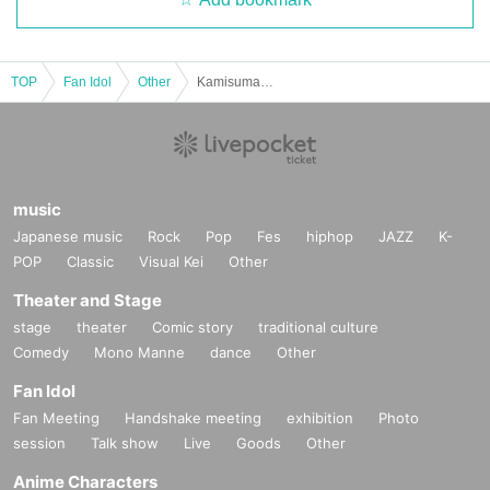
TOP
Fan Idol
Other
Kamisumachage Festival Fair Offline Meet-up!
music
Japanese music
Rock
Pop
Fes
hiphop
JAZZ
K-
POP
Classic
Visual Kei
Other
Theater and Stage
stage
theater
Comic story
traditional culture
Comedy
Mono Manne
dance
Other
Fan Idol
Fan Meeting
Handshake meeting
exhibition
Photo
session
Talk show
Live
Goods
Other
Anime Characters