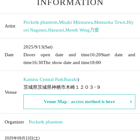
INFORMATION
Pocketk phantom
,
Misaki Mizusawa
,
Matsuoka Town
,
Hiy
Artist
ori Nagumo
,
Hararari
,
Month Wing乃愛
2025/9/13
(Sat)
Date
Doors open date and time
16:20
Start date and
time
16:30
The show date and time
18:00
Kamisu Central Park
Ibaraki
)
茨城県茨城県神栖市木崎１２０３−９
Venue
Venue Map · access method is here
Organizer
Pocketk phantom
2025年09月13日(土)