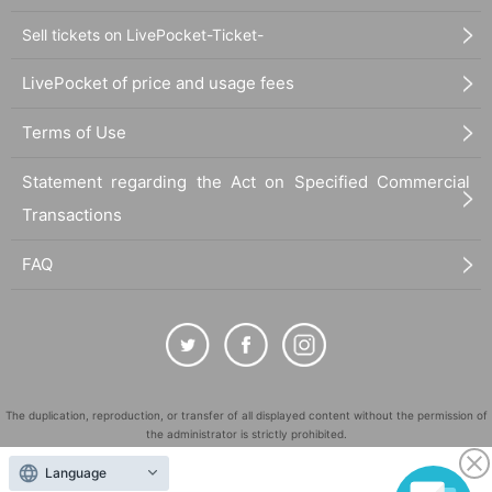
Sell tickets on LivePocket-Ticket-
LivePocket of price and usage fees
Terms of Use
Statement regarding the Act on Specified Commercial
Transactions
FAQ
The duplication, reproduction, or transfer of all displayed content without the permission of
the administrator is strictly prohibited.
"LivePocket" is a registered trademark of LivePocket Inc. (Registration No. 5600161).
Language