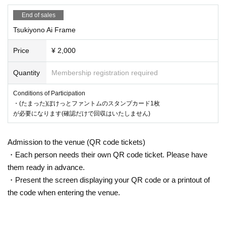
End of sales
Tsukiyono Ai Frame
Price
¥ 2,000
Quantity
Membership registration required
Conditions of Participation
・(たまった)ぽけっとファントムのスタンプカード1枚
が必要になります(確認だけで回収はいたしません)
Admission to the venue (QR code tickets)
・Each person needs their own QR code ticket. Please have
them ready in advance.
・Present the screen displaying your QR code or a printout of
the code when entering the venue.