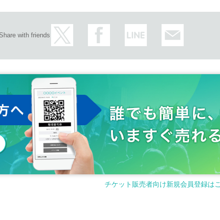
るものではございません。お品切れの際は何卒ご容赦ください。
いただきます。
している身分証
をお持ちください。
た場合、ご入店をお断りいたします。
Share with friends
す。
為は禁止いたします。
をお断りいたします。
マイチケット」から、電子チケットをご掲示いただきます。スクリーンショット不可。
前抽選応募者名と表記が完全一致している身分証
）をご掲示いただきます。
ーカード・障害者手帳・在留カード・住基カード
なります。
ご入店をお断りいたします。
は下記いずれかの2点（
名義人名が事前抽選応募者名と表記が完全一致している身
チケット販売者向け新規会員登録は
・子ども医療証など