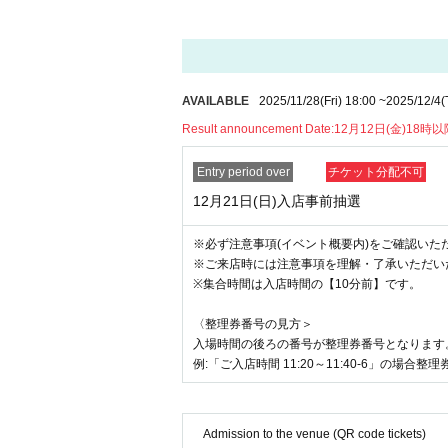
例：身分証の氏名『田中 太郎』の場合
OK⇒ 『田中 太郎』
NG⇒ 『太郎 田中』、『tanaka tarou』
全て
※ご結婚等で苗字が変更された場合でも身分証明
AVAILABLE
2025/11/28
(Fri)
18:00
~
2025/12/4
(
身分証明書のお名前でご応募ください。
Result announcement Date:
12月12日(金)18時
・抽選受付でのご案内となります。
お一人様につ
Entry period over
チケット分配不可
・お申込み時に入店時間はお選びいただけません
・システムの都合上、お申し込み後の入店時間の
12月21日(日)入店事前抽選
・お申込み後、結果発表までの期間はキャンセル
・複数アカウントでのお申し込みはご遠慮くださ
※必ず注意事項(イベント概要内)をご確認いた
発覚した場合、お申込みを無効にさせていただ
※ご来店時には注意事項を理解・了承いただい
-
チケット1枚につき、お一人様ご入店可能
でござ
※集合時間は入店時間の【10分前】です。
・入店制限の実施中以外も、状況に応じて整理券
・入店チケットの転売・譲渡は固くお断りいたし
〈整理券番号の見方＞
・本件はいかなる場合(紛失・破損等)も再発行い
入場時間の後ろの番号が整理券番号となります
例:「ご入店時間 11:20～11:40-6」の場合
【ご入店当日の注意事項】
集合時間は入店チケットに記載の入店
Admission to the venue (QR code tickets)
集合時間に遅れられた場合は最後尾