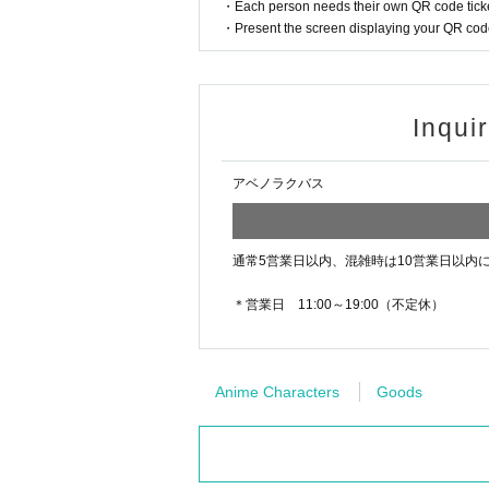
・Each person needs their own QR code ticke
・Present the screen displaying your QR code 
例:「入店時間 11:20～11:40」ご当選者様の流れ
①集合時間は11:10となります。
②11:10～ 本人確認の実施
③11:15～ 注意事項等のご説明
④11:20～ ご入店
Inqui
⑤～11:40 ご退店
※あくまで目安となります、状況によりご案内時
アベノラクバス
・店内混雑緩和の為、【
20分間
】ごとの入れ替え
・入場制限中は該当エリアを1度出られますと戻
お買い忘れなどがないように今一度ご確認くだ
通常5営業日以内、混雑時は10営業日以内
・お1人様1会計となります。
お会計を分けることはできません。
＊営業日 11:00～19:00（不定休）
・1会計毎の購入制限がございます。
制限数の詳細は特設サイト又は店内にてご確認
・お買い物かごのご利用をお願いしております。
購入制限以上の数量を持たないでください。
Anime Characters
Goods
・ご入店は店内の混雑を避けるためチケットのご
等での付き添いなどでご一緒での入店をご希望の
当日の状況によりご希望に添えない場合もござ
・お客様同士のトラブルに関しまして弊社では責