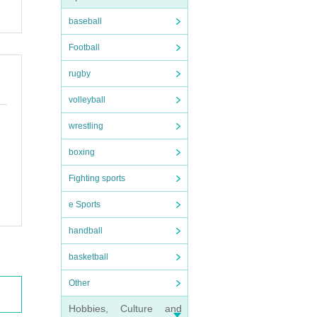
baseball
Football
rugby
volleyball
wrestling
boxing
Fighting sports
e Sports
handball
basketball
介助
Other
Hobbies, Culture and