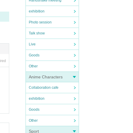
Handshake meeting
exhibition
い場合
Photo session
ただく
Talk show
Live
Goods
ired
Other
Anime Characters
Collaboration cafe
exhibition
Goods
Other
Sport