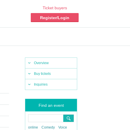
Ticket buyers
Register/Login
Overview
Buy tickets
Inquiries
Find an event
online
Comedy
Voice