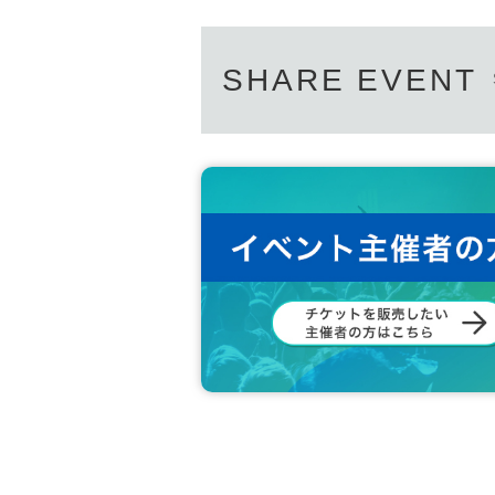
・入店チケットはご希望の商品の購入をお約束す
・入店チケット確認の際に本人確認確認をさせて
必ず
名義人名が事前抽選応募者名と表記が一致
・1日に同一人物による複数のご入店を確認され
SHARE EVENT
・展示物にはお手を触れないようお願いいたしま
・店内での商品の開封ならびに商品を傷つける行
・係員の指示に従っていただけない場合、ご入場
★ご入店当日は、下記をお持ちください。
①当選の確認ができる携帯電話・スマートフォン
※Livepocket-ticket-マイページ内「
②
顔写真付き身分証明書
※以下いずれかの身分証明書1点（
名義人名が事
運転免許証・学生証・パスポート・マイナンバ
※有効期限切れの身分証のコピー、写真は無効と
※ご本人様であることが確認できない場合には、
※上記顔写真付きの身分証明書をお持ちでない方
を必ずご持参ください。
保険証・住民票・年金手帳・戸籍謄本・母子手帳