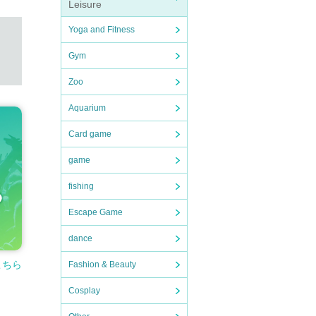
Leisure
Yoga and Fitness
Gym
Zoo
Aquarium
Card game
game
fishing
Escape Game
dance
分証
）
こちら
Fashion & Beauty
Cosplay