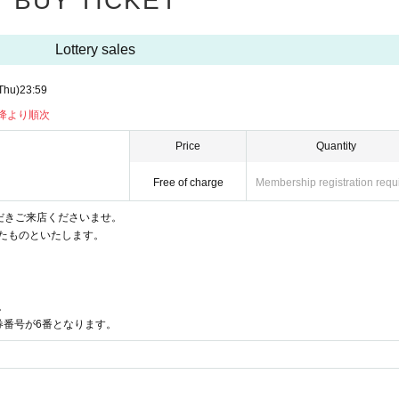
BUY TICKET
Lottery sales
、『たなか たろう』、『タナカ タロウ』、『田中 太郎？』旧姓など証明書と完全一致しな
書とご応募時の氏名が完全一致でなければ入店をお断りいたします。当日お持ちい
Thu)
23:59
以降より順次
き1枚
お申し込みいただけます。
Price
Quantity
。
変更は一切承りかねます。
Free of charge
Membership registration requ
可能です。「申込状況・履歴」からご自身でお手続きください。
い。
だきご来店くださいませ。
く場合がございます。
たものといたします。
います。
配布など、入店制限を設ける場合がございます。
ます。
たしません。<転売禁止>
。
整理券番号が6番となります。
時間10分前です。
でのご案内となる場合がございます。