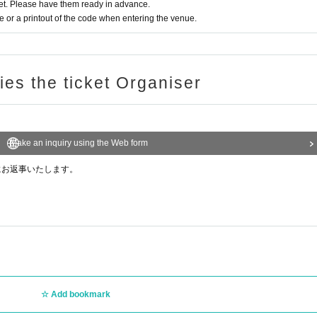
t. Please have them ready in advance.
or a printout of the code when entering the venue.
ries the ticket Organiser
間が前後する可能性がございます。
制とさせていただきます。
Make an inquiry using the Web form
ることができません。
さい。
にお返事いたします。
ください。
床に置かず手に持ってください。
当選者様のみですが、やむを得ず未就学児(6歳未満)のお子様をお連れでの入店や、
場合は入店確認の際にスタッフまでお声かけ下さい。
います、ご了承ください。
Add bookmark
任を負いかねます。