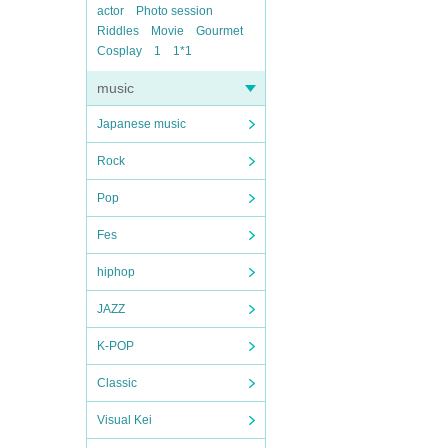
actor
Photo session
Riddles
Movie
Gourmet
Cosplay
1
1*1
music
Japanese music
Rock
Pop
Fes
hiphop
JAZZ
K-POP
Classic
Visual Kei