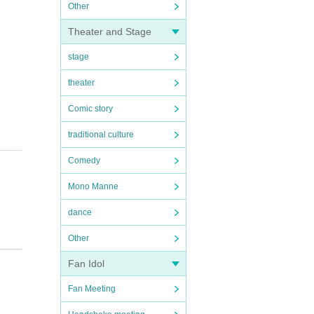
Other
Theater and Stage
stage
theater
Comic story
traditional culture
Comedy
Mono Manne
dance
Other
Fan Idol
Fan Meeting