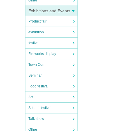
Other
Exhibitions and Events
Product fair
exhibition
festival
Fireworks display
Town Con
Seminar
Food festival
Art
School festival
Talk show
Other