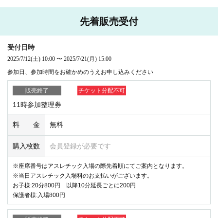
多くのお客様にご観覧いただくため、
整理券は一家族様1日1枚まで
とさ
先着販売受付
せていただきます。
整理券１枚につき、１席のご用意となります。お席はお子様とご一緒に
お座りください。
受付日時
2025/7/12
(土)
10:00
〜
2025/7/21
(月)
15:00
以下の場合は整理券が無効となります。あらかじめご了承お願いいたし
参加日、参加時間をお確かめのうえお申し込みください
ます。
・整理券を提示できない場合
販売終了
チケット分配不可
・該当日以外の整理券をお持ちの場合
11時参加整理券
・開始時刻までにご入場いただけない場合
・同一グループ、ご家族で整理券を複数お持ちの場合
料 金
無料
【撮影・ご観覧について】
購入枚数
会員登録が必要です
整理券番号順に観覧席をご用意してあります。
お席は整理券番号順となり、
整理券一枚につき１ショットとなります。
※座席番号はアスレチック入場の際先着順にてご案内となります。
お写真、動画ともに撮影可能です。撮影時は周りのお客様の映り込みに
※当日アスレチック入場料のお支払いがございます。
ご配慮ください。
お子様:20分800円 以降10分延長ごとに200円
安全上、三脚や自撮り棒を用いての撮影はご遠慮ください。
保護者様:入場800円
撮影される際は周りのお客様へご配慮いただき、カメラをご自身の手に
持った状態で撮影ください。