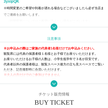
3yxipQK
※時間変更のご希望や到着が遅れる場合などございましたら必ず当店ま
でご連絡をお願いします。
（時間変更についてはご希望に添えない場合がございます）
下記注意事項をご確認いただき、お申し込みください。
注意事項
※お申込みの際はご家族の代表者1名様だけでお申込みください。
観覧席には代表の保護者様１名様とお子様でお座りいただけます。
お座りいただけるお子様の人数は、小学生低学年で３名が目安です。
代表者以外の保護者様は、観覧スペース後方の立ち見スペースでご覧い
ただき、記念撮影時に合流いただけます。
※大人の方だけでのご参加はできません
ヒーロー登場日に関して、以下の内容をご確認ください。
以下の内容についてご理解頂けない場合、ご入場をお断りする場合がご
チケット販売情報
ざいます。予めご了承お願いします。
BUY TICKET
【整理券について】