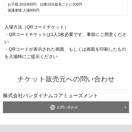
ております。
お子様:20分800円 以降10分延長ごとに200円
撮影会参加には
ウルトラアスレチックのご利用料金
が必要です。
保護者様:入場800円
※ご利用料金は退場時でのご案内となります。
入場方法（QRコードチケット）
また以下の場合はご入場をお断りする場合がございます。あらかじめご
了承お願い致します。
・QRコードチケットは1人1枚必要です、事前にご用意くださ
・自立歩行が可能ではないお子様のみご入場の場合
い
・その他スタッフが安全を確保できないと判断した場合
・QRコードが表示された画面、もしくは画面を印刷したもの
ご入場に際しましてご不安・ご不明な点がございましたら、店舗までお
を入場時にご提示ください
問い合わせください。
お客様のご理解とご協力をお願い申し上げます。
チケット販売元への問い合わせ
株式会社バンダイナムコアミューズメント
お問い合わせ