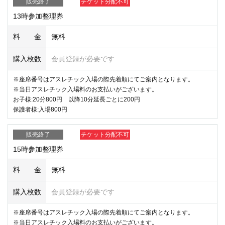
販売終了
チケット分配不可
動画につきましてはSNS・インターネットへのアップを禁止させて頂い
13時参加整理券
ております。
ヒーローとのハグは当面の間控えさせて頂いております。
料 金
無料
※撮影時お子様がお揃いでない場合は順番を前後してのご案内、もしく
は撮影キャンセルになる場合がございます。
購入枚数
会員登録が必要です
撮影に参加されるお子様は必ずお座席に座っていただきますよう保護者
様のご協力をお願いします。
※座席番号はアスレチック入場の際先着順にてご案内となります。
※当日アスレチック入場料のお支払いがございます。
【ご入場について】
お子様:20分800円 以降10分延長ごとに200円
入場受付の際にご予約チケットのQR画面をご提示ください。
保護者様:入場800円
当日は受付が混雑する可能性がございます。お時間通りにご案内できな
い場合がございます。
販売終了
チケット分配不可
整理券の番号が前後する可能性がございます。予めご了承をお願い致し
15時参加整理券
ます。
料 金
無料
参加できなくなった場合は下記URLにて必要事項をご入力ください。
購入枚数
会員登録が必要です
キャンセル専用フォーム
https://forms.office.com/r/C0U3yxipQK
※座席番号はアスレチック入場の際先着順にてご案内となります。
大人の付き添いのないお子様、大人の方のみのご入場はご遠慮いただい
※当日アスレチック入場料のお支払いがございます。