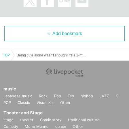
Add bookmark
TOP
Being cute alone wasn't enough! It's a 2-man live!
music
Japanese music
Rock
Pop
Fes
hiphop
JAZZ
K-
POP
Classic
Visual Kei
Other
Theater and Stage
stage
theater
Comic story
traditional culture
Comedy
Mono Manne
dance
Other