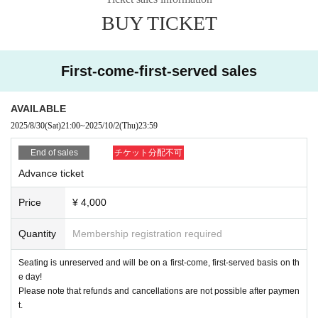
BUY TICKET
First-come-first-served sales
AVAILABLE
2025/8/30
(Sat)
21:00
~
2025/10/2
(Thu)
23:59
End of sales
チケット分配不可
Advance ticket
Price
¥ 4,000
Quantity
Membership registration required
Seating is unreserved and will be on a first-come, first-served basis on th
e day!
Please note that refunds and cancellations are not possible after paymen
t.