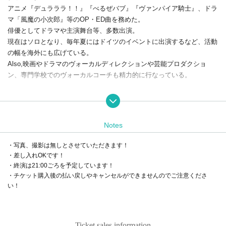
アニメ『デュラララ！！』『べるぜバブ』『ヴァンパイア騎士』、
ドラ
マ「風魔の小次郎』等のOP・ED曲を務めた。
俳優としてドラマや主演舞台等、多数出演。
現在はソロとなり、毎年夏にはドイツのイベントに出演するなど、
活動
の幅を海外にも広げている。
Also,
映画やドラマのヴォーカルディレクションや芸能プロダクショ
ン、
専門学校でのヴォーカルコーチも精力的に行なっている。
Nukumizu
音楽大学短期大学部ポピュラーヴォーカルコース出身。
またNewYork B
roadway Dance Center Hiphop専攻卒業。
ニューヨークではアポロシア
Notes
ターアマチュアナイトにて準々決勝ま
で進む。関東、関西大手テーマパ
ークにて、アクター、ダンサー、
シンガーとして活躍。作詞作曲はもち
・写真、撮影は無しとさせていただきます！
ろん、
ヴォーカルコーチディレクターとしても幅広く活動している。
・差し入れOKです！
・終演は21:00ごろを予定しています！
・チケット購入後の払い戻しやキャンセルができませんのでご注意くださ
い！
Ticket sales information