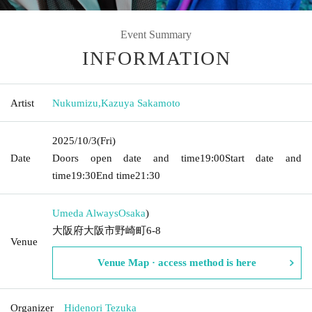
Event Summary
INFORMATION
Artist
Nukumizu
,
Kazuya Sakamoto
2025/10/3
(Fri)
Date
Doors open date and time
19:00
Start date and
time
19:30
End time
21:30
Umeda Always
Osaka
)
大阪府大阪市野崎町6-8
Venue
Venue Map · access method is here
Organizer
Hidenori Tezuka