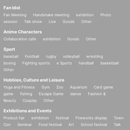
Fan Idol
Fan Meeting
Handshake meeting
exhibition
Photo
session
Talk show
Live
Goods
Other
Anime Characters
Collaboration cafe
exhibition
Goods
Other
Sport
baseball
Football
rugby
volleyball
wrestling
boxing
Fighting sports
e Sports
handball
basketball
Other
Hobbies, Culture and Leisure
Yoga and Fitness
Gym
Zoo
Aquarium
Card game
game
fishing
Escape Game
dance
Fashion &
Beauty
Cosplay
Other
Exhibitions and Events
Product fair
exhibition
festival
Fireworks display
Town
Con
Seminar
Food festival
Art
School festival
Talk