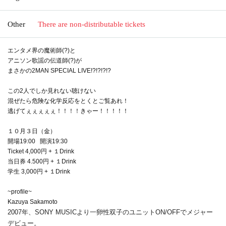
Other
There are non-distributable tickets
エンタメ界の魔術師(?)と
アニソン歌謡の伝道師(?)が
まさかの2MAN SPECIAL LIVE!?!?!?!?
この2人でしか見れない聴けない
混ぜたら危険な化学反応をとくとご覧あれ！
逃げてぇぇぇぇぇ！！！！きゃー！！！！！
１０月３日（金）
開場19:00 開演19:30
Ticket 4,000円 + １Drink
当日券 4.500円 + １Drink
学生 3,000円 + １Drink
~profile~
Kazuya Sakamoto
2007年、SONY MUSICより一卵性双子のユニットON/
OFFでメジャー
デビュー。