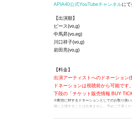
APIA40公式YouTubeチャンネル
にて
【出演順】
ピース(vo,g)
中馬昇(vo,eg)
川口祥子(vo,g)
岩田亮(vo,g)
【料金】
出演アーティストへのドネーション(
ドネーションは視聴前から可能です。
下段の「チケット販売情報 BUY TI
※配信に対するドネーションとしてのお取り扱い
場に入場することは出来ません。予めご了承く
【会場】
LIVEHOUSE APIA40