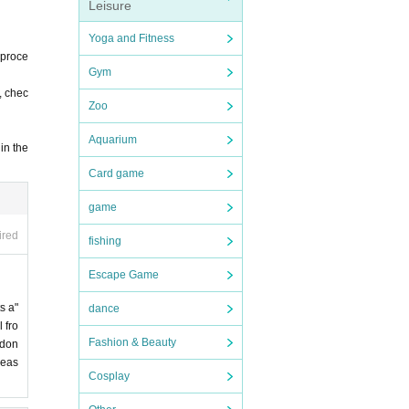
Leisure
Yoga and Fitness
 proce
Gym
, chec
Zoo
Aquarium
in the
Card game
game
ired
fishing
Escape Game
s a"
dance
 fro
Fashion & Beauty
 don
leas
Cosplay