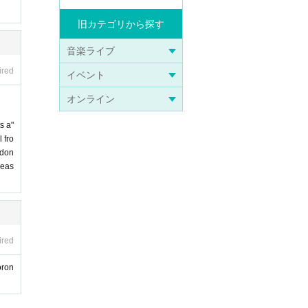
旧カテゴリから探す
音楽ライブ
ired
イベント
オンライン
s a"
 fro
 don
leas
ired
oron