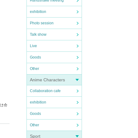
Handshake meeting
exhibition
Photo session
Talk show
Live
Goods
Other
Anime Characters
Collaboration cafe
exhibition
では会
Goods
Other
Sport