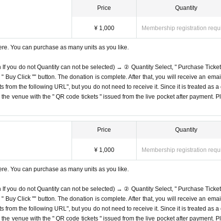
Price
Quantity
¥ 1,000
Membership registration requ
ere. You can purchase as many units as you like.
n If you do not Quantity can not be selected) → ② Quantity Select, " Purchase Ticket
Buy Click "" button. The donation is complete. After that, you will receive an email
s from the following URL", but you do not need to receive it. Since it is treated as a
on the venue with the " QR code tickets " issued from the live pocket after payment. P
Price
Quantity
¥ 1,000
Membership registration requ
ere. You can purchase as many units as you like.
n If you do not Quantity can not be selected) → ② Quantity Select, " Purchase Ticket
Buy Click "" button. The donation is complete. After that, you will receive an email
s from the following URL", but you do not need to receive it. Since it is treated as a
on the venue with the " QR code tickets " issued from the live pocket after payment. P