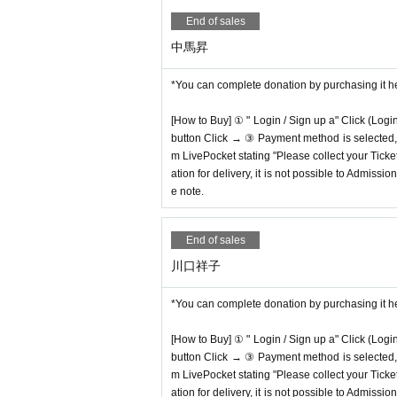
End of sales
中馬昇
*You can complete donation by purchasing it h
[How to Buy] ① " Login / Sign up a" Click (Logi
button Click → ③ Payment method is selected, " 
m LivePocket stating "Please collect your Ticket
ation for delivery, it is not possible to Admissi
e note.
End of sales
川口祥子
*You can complete donation by purchasing it h
[How to Buy] ① " Login / Sign up a" Click (Logi
button Click → ③ Payment method is selected, " 
m LivePocket stating "Please collect your Ticket
ation for delivery, it is not possible to Admissi