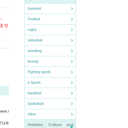
す。
baseball
ませ
す。
Football
ませ
rugby
ニ決
volleyball
wrestling
000 y
boxing
o (bi
Fighting sports
e Sports
the
handball
ct t
basketball
ment /
Other
では会
Hobbies, Culture and