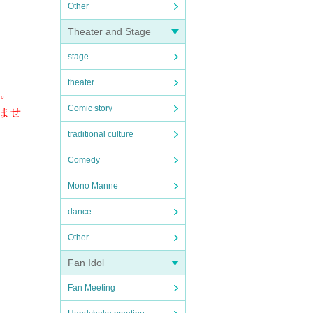
Other
Theater and Stage
stage
theater
す。
Comic story
ませ
traditional culture
Comedy
Mono Manne
dance
Other
Fan Idol
Fan Meeting