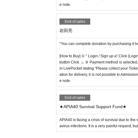
e note.
End of sales
岩田亮
*You can complete donation by purchasing it h
[How to Buy] ① " Login / Sign up a" Click (Logi
button Click → ③ Payment method is selected, " 
m LivePocket stating "Please collect your Ticket
ation for delivery, it is not possible to Admissi
e note.
End of sales
★APIA40 Survival Support Fund★
APIA40 is facing a crisis of survival due to th
avirus infections. It is a very painful request, 