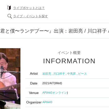
ライブポケットとは？
ライブ・イベントを探す
と僕〜ランデブー〜』出演：岩田亮 / 川口祥子 / 
イベント概要
INFORMATION
Artist
,
,
,
岩田亮
川口祥子
中馬昇
ピース
Date
2021/4/7
(Wed)
Venue
APIA40
オンライン
)
Organizer
APIA40