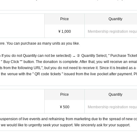
Price
Quantity
¥ 1,000
Membership registration requ
ere. You can purchase as many units as you like.
n If you do not Quantity can not be selected) → ② Quantity Select, " Purchase Ticket
Buy Click "" button. The donation is complete. After that, you will receive an email
s from the following URL", but you do not need to receive it. Since it is treated as a
on the venue with the " QR code tickets " issued from the live pocket after payment. P
Price
Quantity
¥ 500
Membership registration requ
e suspension of live events and refraining from marketing due to the spread of new c
but we would like to urgently seek your support. We sincerely ask for your support.