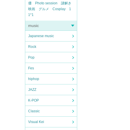
優
Photo session
謎解き
映画
グルメ
Cosplay
1
1*1
music
Japanese music
Rock
Pop
Fes
hiphop
JAZZ
K-POP
Classic
Visual Kei