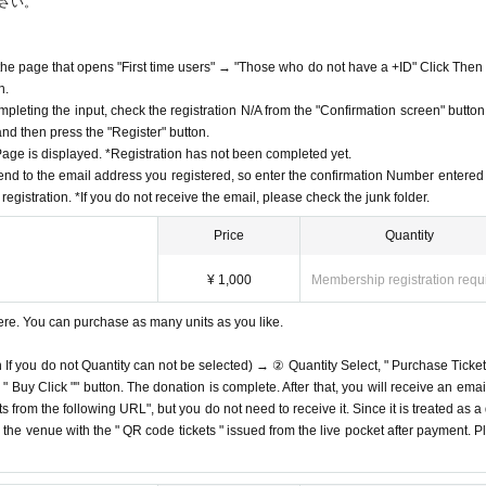
さい。
f the page that opens "First time users" → "Those who do not have a +ID" Click Then
n.
mpleting the input, check the registration N/A from the "Confirmation screen" button
 and then press the "Register" button.
ge is displayed. *Registration has not been completed yet.
end to the email address you registered, so enter the confirmation Number entered 
egistration. *If you do not receive the email, please check the junk folder.
Price
Quantity
¥ 1,000
Membership registration requ
ere. You can purchase as many units as you like.
n If you do not Quantity can not be selected) → ② Quantity Select, " Purchase Ticket
Buy Click "" button. The donation is complete. After that, you will receive an email
s from the following URL", but you do not need to receive it. Since it is treated as a
on the venue with the " QR code tickets " issued from the live pocket after payment. P