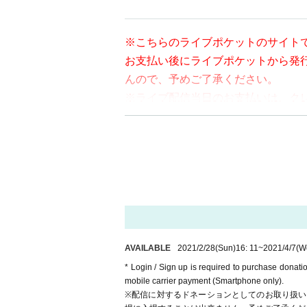
※こちらのライブポケットのサイトで
お支払い後にライブポケットから発
※こちらのライブポケットのサイトで
んので、予めご了承ください。
お支払い後にライブポケットから発
営業休止以来、様々な形でご支援を
んので、予めご了承ください。
現在、APIA40存続応援基金として
※ライブ配信当日のお支払いは、ク
引き続きのご支援、何卒よろしくお
済をご希望の方はライブ配信前日ま
http://apia-net.com/found/
※ It will be distributed Free of char
en per bit. I would like to ask the artis
Website
http://apia-net.com
※ customer Use environment by of or li
Twitter
https://twitter.com/apia40
rthdate) there are times when it can 
Facebook
https://www.facebook.com/apia40
YouTube
https://www.youtube.com/user/APIA40
* You may be charged a separate com
video. When using on a Smartphone, w
o WiFi.
AVAILABLE
2021/2/28
(Sun)
16: 11
~
2021/4/7
(W
* Please note that refunds are not po
* Login / Sign up is required to purchase donat
mobile carrier payment (Smartphone only).
※配信に対するドネーションとしてのお取り扱い