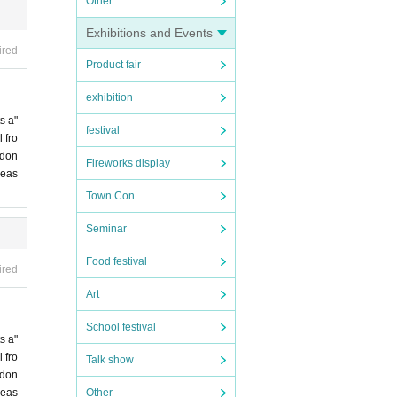
Other
Exhibitions and Events
ired
Product fair
exhibition
s a"
festival
 fro
 don
Fireworks display
leas
Town Con
Seminar
Food festival
ired
Art
School festival
s a"
 fro
Talk show
 don
leas
Other