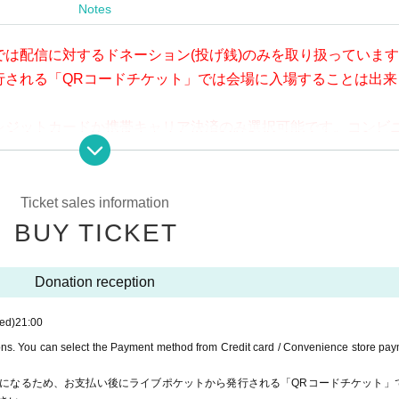
Notes
は配信に対するドネーション(投げ銭)のみを取り扱っていま
行される「QRコードチケット」では会場に入場することは出来
は配信に対するドネーション(投げ銭)のみを取り扱っていま
行される「QRコードチケット」では会場に入場することは出来
頂き、本当にありがとうございます。
ご寄付を受け付けております。
レジットカードか携帯キャリア決済のみ選択可能です。コンビ
願い申し上げます。
でにお支払いをお願い致します。
ge on YouTube Live, but we accept donations from viewers from 1
ts to support the future of live houses.
Ticket sales information
ne congestion, etc., the video in the delivery is Smooth again t
BUY TICKET
not. Please understand in advance.
munication fee and a large packet communication fee to watch 
Donation reception
e recommend that you use the packet flat-rate service or conne
ed)
21:00
ssible due to the customer's own circumstances.
ions. You can select the Payment method from Credit card / Convenience store pay
になるため、お支払い後にライブポケットから発行される「QRコードチケット」