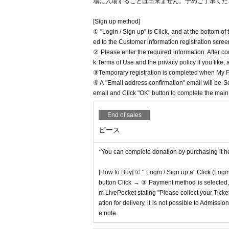
場に入場することは出来ません。予めご了承くだ
[Sign up method]
① "Login / Sign up" is Click, and at the bottom o
ed to the Customer information registration scree
② Please enter the required information. After co
k Terms of Use and the privacy policy if you like,
③Temporary registration is completed when My Pa
④ A "Email address confirmation" email will be S
email and Click "OK" button to complete the main r
End of sales
ピース
*You can complete donation by purchasing it h
[How to Buy] ① " Login / Sign up a" Click (Logi
button Click → ③ Payment method is selected, " 
m LivePocket stating "Please collect your Ticket
ation for delivery, it is not possible to Admissi
e note.