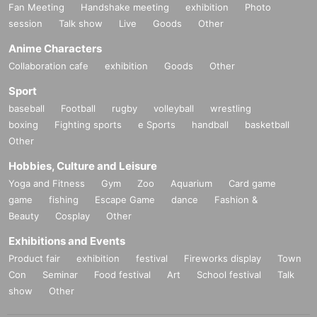
Fan Meeting
Handshake meeting
exhibition
Photo
session
Talk show
Live
Goods
Other
Anime Characters
Collaboration cafe
exhibition
Goods
Other
Sport
baseball
Football
rugby
volleyball
wrestling
boxing
Fighting sports
e Sports
handball
basketball
Other
Hobbies, Culture and Leisure
Yoga and Fitness
Gym
Zoo
Aquarium
Card game
game
fishing
Escape Game
dance
Fashion &
Beauty
Cosplay
Other
Exhibitions and Events
Product fair
exhibition
festival
Fireworks display
Town
Con
Seminar
Food festival
Art
School festival
Talk
show
Other