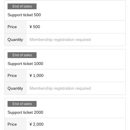
オ、studio LABOを設立して音楽制作もおこなっている。
End of sales
●真行寺恵里(Eri Shingyoji)：横須賀出身。1998年アニメ｢ブ
Support ticket 500
レンパワード｣OP｢In My Dream｣でデビュー。当時洋楽ロ
Price
¥ 500
ックが好きで、テレビ、ラジオ、雑誌などで洋楽ロックを
紹介。最近はロックに限らず聴きます。 真行寺恵里Twitt
Quantity
Membership registration required
er / shingyojieri
End of sales
Support ticket 1000
Price
¥ 1,000
Quantity
Membership registration required
End of sales
Support ticket 2000
Price
¥ 2,000