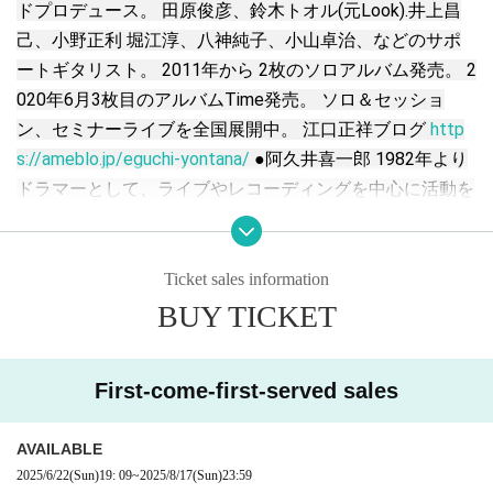
ドプロデュース。 田原俊彦、鈴木トオル(元Look).井上昌
己、小野正利 堀江淳、八神純子、小山卓治、などのサポ
ートギタリスト。 2011年から 2枚のソロアルバム発売。 2
020年6月3枚目のアルバムTime発売。 ソロ＆セッショ
ン、セミナーライブを全国展開中。 江口正祥ブログ
http
s://ameblo.jp/eguchi-yontana/
●阿久井喜一郎 1982年より
ドラマーとして、ライブやレコーディングを中心に活動を
始める。 今までに、Sold-out、でんぱ組.inc、SMAP、つ
んく、山根康広、財津和夫、酒井法子、TRF、南野陽子、
鈴木トオル、マリス・ミゼル、増田恵子、杉山清貴、小野
Ticket sales information
正利、中村あゆみ、村松健、中村隆道、井出麻理子、中西
BUY TICKET
圭三、石川よしひろ、馬場俊英、井上昌己、庄野真代、Z
OO、GiftKAN、妃海風、真行寺恵里、等のステージやレコ
First-come-first-served sales
ーディングに参加。 楠田亜衣奈、柊木りお、等のライブ
にも参加。 グラミーアーティスト、Peabo Brysonのアジ
AVAILABLE
アツアーにも参加。 灰野敬二、ジョンゾーン、Damo Suz
2025/6/22
(Sun)
19: 09
~
2025/8/17
(Sun)
23:59
uki、等のアーティストとも共演している。 自己スタジ