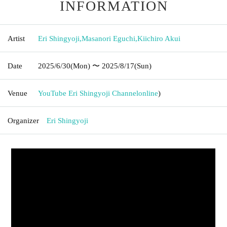
INFORMATION
Artist
Eri Shingyoji
,
Masanori Eguchi
,
Kiichiro Akui
Date
2025/6/30
(Mon)
〜 2025/8/17
(Sun)
Venue
YouTube Eri Shingyoji Channel
online
)
Organizer
Eri Shingyoji