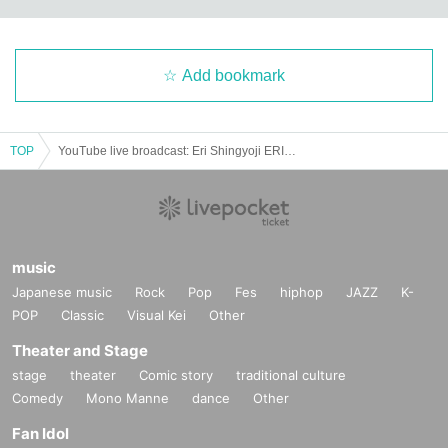
Add bookmark
TOP
YouTube live broadcast: Eri Shingyoji ERIGONOMI with Masayoshi Eguchi and Kiichiro Akui! Come together!
music
Japanese music
Rock
Pop
Fes
hiphop
JAZZ
K-
POP
Classic
Visual Kei
Other
Theater and Stage
stage
theater
Comic story
traditional culture
Comedy
Mono Manne
dance
Other
Fan Idol