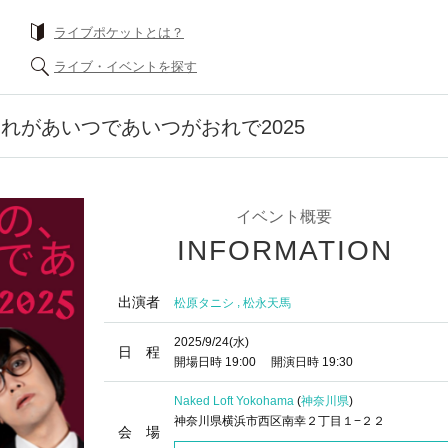
ライブポケットとは？
ライブ・イベントを探す
れがあいつであいつがおれで2025
イベント概要
INFORMATION
出演者
,
松原タニシ
松永天馬
2025/9/24
(水)
日 程
開場日時
19:00
開演日時
19:30
Naked Loft Yokohama
(
神奈川県
)
神奈川県横浜市西区南幸２丁目１−２２
会 場