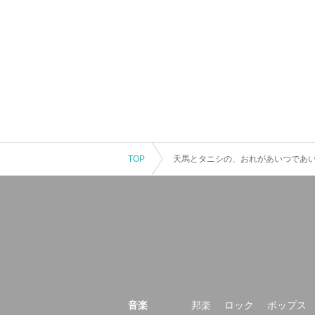
TOP
天馬とタニシの、おれがあいつであい
音楽
邦楽
ロック
ポップス