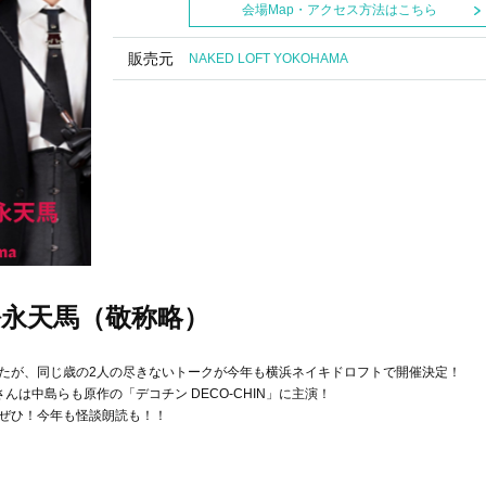
会場Map・アクセス方法はこちら
販売元
NAKED LOFT YOKOHAMA
永天馬（敬称略）
たが、同じ歳の2人の尽きないトークが今年も横浜ネイキドロフトで開催決定！
は中島らも原作の「デコチン DECO-CHIN」に主演！
ぜひ！今年も怪談朗読も！！