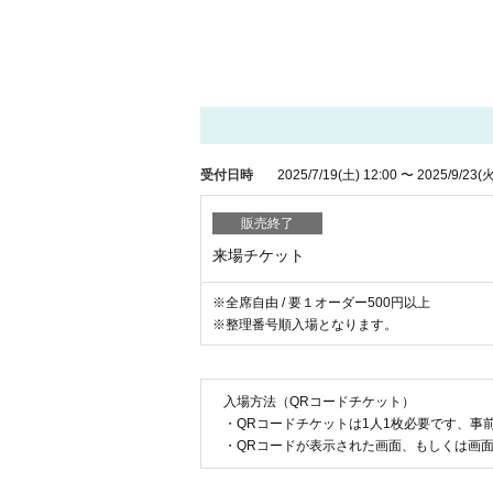
受付日時
2025/7/19
(土)
12:00
〜
2025/9/23
(火
販売終了
来場チケット
※全席自由 / 要１オーダー500円以上
※整理番号順入場となります。
入場方法（QRコードチケット）
・QRコードチケットは1人1枚必要です、事
・QRコードが表示された画面、もしくは画