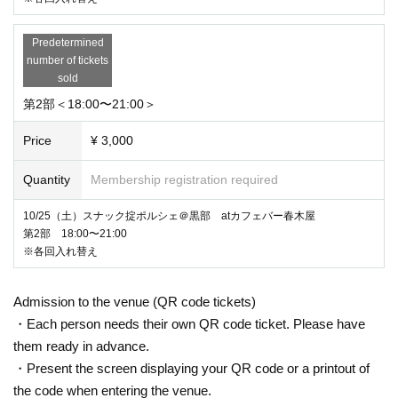
Predetermined
number of tickets
sold
第2部＜18:00〜21:00＞
Price
¥ 3,000
Quantity
Membership registration required
10/25（土）スナック掟ポルシェ＠黒部 atカフェバー春木屋
第2部 18:00〜21:00
※各回入れ替え
Admission to the venue (QR code tickets)
・Each person needs their own QR code ticket. Please have
them ready in advance.
・Present the screen displaying your QR code or a printout of
the code when entering the venue.