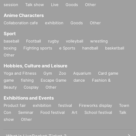
session
Talk show
Live
Goods
Other
Anime Characters
Collaboration cafe
exhibition
Goods
Other
Sport
baseball
Football
rugby
volleyball
wrestling
boxing
Fighting sports
e Sports
handball
basketball
Other
Hobbies, Culture and Leisure
Yoga and Fitness
Gym
Zoo
Aquarium
Card game
game
fishing
Escape Game
dance
Fashion &
Beauty
Cosplay
Other
Exhibitions and Events
Product fair
exhibition
festival
Fireworks display
Town
Con
Seminar
Food festival
Art
School festival
Talk
show
Other