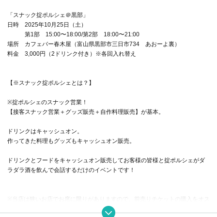
「スナック掟ポルシェ＠黒部」
日時 2025年10月25日（土）
第1部 15:00〜18:00/第2部 18:00〜21:00
場所 カフェバー春木屋（富山県黒部市三日市734 あおーよ裏）
料金 3,000円（2ドリンク付き）※各回入れ替え
【※スナック掟ポルシェとは？】
※掟ポルシェのスナック営業！
【接客スナック営業＋グッズ販売＋自作料理販売】が基本。
ドリンクはキャッシュオン。
作ってきた料理もグッズもキャッシュオン販売。
ドリンクとフードをキャッシュオン販売してお客様の皆様と掟ポルシェがダ
ラダラ酒を飲んで会話するだけのイベントです！
※当店は狭いお店でお席に限りがありますので、前売りチケットの購入をオス
スメします。優先してお席をご用意させていただきます。