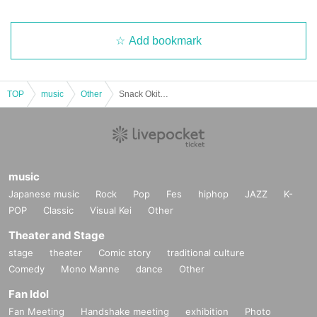
Add bookmark
TOP
music
Other
Snack Okite Porsche @ Kurobe
music
Japanese music
Rock
Pop
Fes
hiphop
JAZZ
K-
POP
Classic
Visual Kei
Other
Theater and Stage
stage
theater
Comic story
traditional culture
Comedy
Mono Manne
dance
Other
Fan Idol
Fan Meeting
Handshake meeting
exhibition
Photo