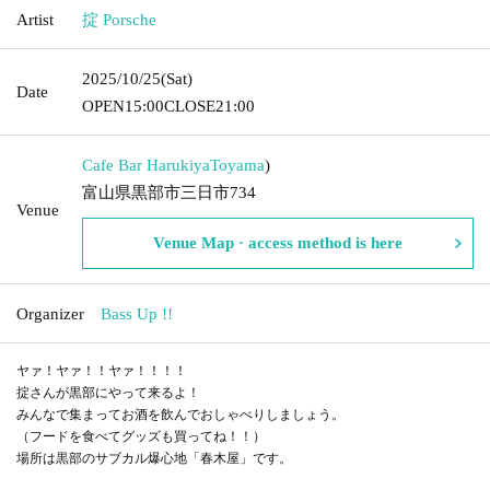
Artist
掟 Porsche
2025/10/25
(Sat)
Date
OPEN
15:00
CLOSE
21:00
Cafe Bar Harukiya
Toyama
)
富山県黒部市三日市734
Venue
Venue Map · access method is here
Organizer
Bass Up !!
ヤァ！ヤァ！！ヤァ！！！！
掟さんが黒部にやって来るよ！
みんなで集まってお酒を飲んでおしゃべりしましょう。
（フードを食べてグッズも買ってね！！）
場所は黒部のサブカル爆心地「春木屋」です。