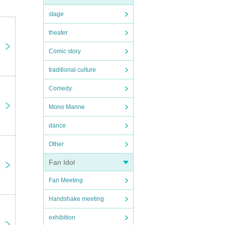
stage
theater
Comic story
traditional culture
Comedy
Mono Manne
dance
Other
Fan Idol
Fan Meeting
Handshake meeting
exhibition