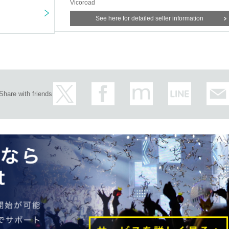
Vicoroad
See here for detailed seller information
Share with friends