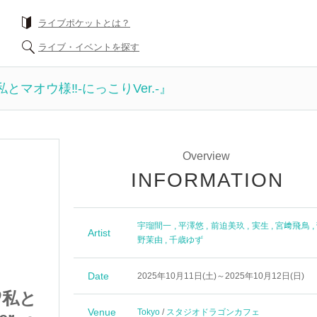
ライブポケットとは？
ライブ・イベントを探す
生♡私とマオウ様‼-にっこりVer.-』
Overview
INFORMATION
宇瑠間一
,
平澤悠
,
前迫美玖
,
実生
,
宮﨑飛鳥
,
Artist
野茉由
,
千歳ゆず
Date
2025年10月11日(土)～2025年10月12日(日)
生♡私と
Vicoroad#11『転生♡私と
Venue
Tokyo
/
スタジオドラゴンカフェ