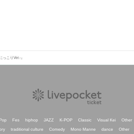
にっこりVer.-』
Pop
Fes
hiphop
JAZZ
K-POP
Classic
Visual Kei
Other
ory
traditional culture
Comedy
Mono Manne
dance
Other