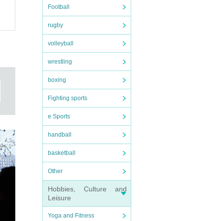
Football
rugby
volleyball
wrestling
boxing
Fighting sports
e Sports
handball
basketball
Other
Hobbies, Culture and
Leisure
Yoga and Fitness