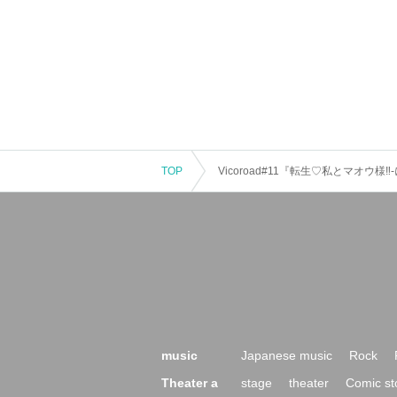
TOP
Vicoroad#11『転生♡私とマオウ様‼-
music
Japanese music
Rock
Theater a
stage
theater
Comic st