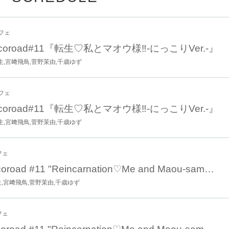
フェ
Vicoroad#11『転生♡私とマオウ様‼-にっこりVer.-』
生,宮﨑飛鳥,菅野茉由,千歳ゆず
フェ
Vicoroad#11『転生♡私とマオウ様‼-にっこりVer.-』
生,宮﨑飛鳥,菅野茉由,千歳ゆず
信有
フェ
Oct. 12th 12:00 Vicoroad #11 "Reincarnation♡Me and Maou-sama!! -Smiling Ver.-"
生,宮﨑飛鳥,菅野茉由,千歳ゆず
フェ