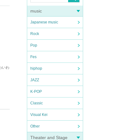
music
Japanese music
Rock
Pop
Fes
わいわ
hiphop
JAZZ
K-POP
Classic
Visual Kei
Other
Theater and Stage