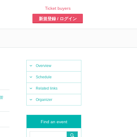
Ticket buyers
新規登録 / ログイン
Overview
Schedule
Related links
菅
Organizer
Find an event