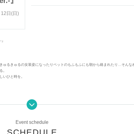
r.-』
マオウ様‼-にっこりVer.-』
12日(日)
2025年10月11日(土)～2025年10月12日(日)
-』
きゅるきゅるの女装姿になったりペットのもふもふにも朝から絡まれたり…そんな
る。
しいひと時を。
Event schedule
SCHEDULE