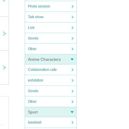
Photo session
Talk show
Live
Goods
Other
Anime Characters
Collaboration cafe
exhibition
Goods
Other
Sport
baseball