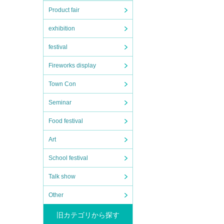
Product fair
exhibition
festival
Fireworks display
Town Con
Seminar
Food festival
Art
School festival
Talk show
Other
旧カテゴリから探す