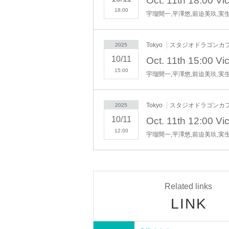
■STAFF
18:00
宇瑠間一,平澤悠,前迫美玖,実
脚本：赤松みなみ
総合監督:赤松みなみ
協力:永田勝仁
Tokyo
スタジオドラゴンカ
2025
10/11
■キャスティング協力
15:00
合同会社Bitter
宇瑠間一,平澤悠,前迫美玖,実
■主催
合同会社Vicorund
Tokyo
スタジオドラゴンカ
2025
10/11
12:00
宇瑠間一,平澤悠,前迫美玖,実
Related links
LINK