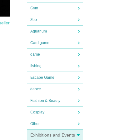
Gym
Zoo
seller
Aquarium
Card game
game
fishing
Escape Game
dance
Fashion & Beauty
Cosplay
Other
Exhibitions and Events