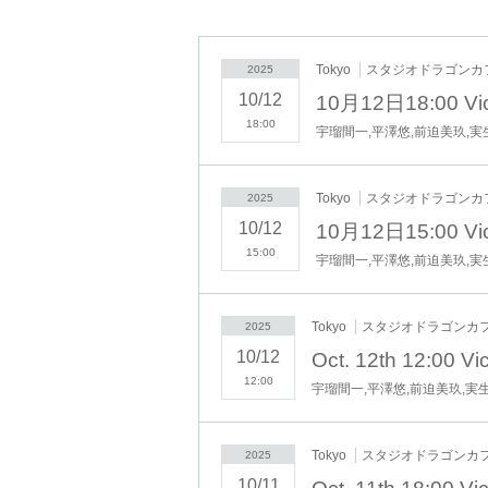
10/12(日)12時/15時/18時
全6公演予定
Tokyo
スタジオドラゴンカ
2025
■劇場公演チケット料金
前売 3,500円 （全席自由席）
10/12
10月12日18:00 
当日 4,000円 （全席自由席）
18:00
宇瑠間一,平澤悠,前迫美玖,実
■劇場公演チケットフォーム
Tokyo
スタジオドラゴンカ
2025
■オンライン配信チケット料金
10/12
3,500円
10月12日15:00 
15:00
宇瑠間一,平澤悠,前迫美玖,実
■オンライン有料生配信※2週間のアーカイブ配
■出演者
Tokyo
スタジオドラゴンカ
2025
宇瑠間一
10/12
平澤悠
前迫美玖
12:00
宇瑠間一,平澤悠,前迫美玖,実
実生
宮﨑飛鳥
菅野茉由
Tokyo
スタジオドラゴンカ
2025
千歳ゆず(10/11のみ)
10/11