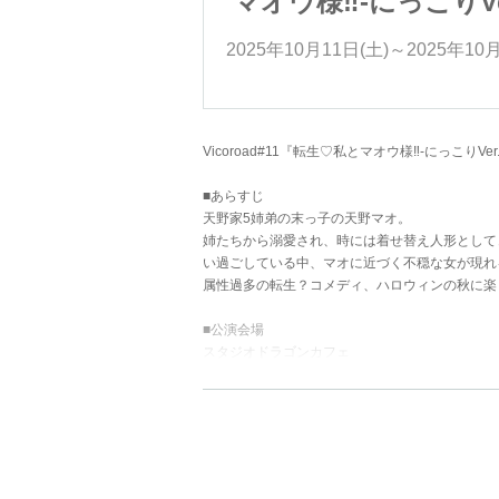
っこりVer.-』
マオウ様‼-にっこりVe
)～2025年10月12日(日)
2025年10月11日(土)～2025年10月
Vicoroad#11『転生♡私とマオウ様‼-にっこりVer.
■あらすじ
天野家5姉弟の末っ子の天野マオ。
姉たちから溺愛され、時には着せ替え人形として
い過ごしている中、マオに近づく不穏な女が現れ
属性過多の転生？コメディ、ハロウィンの秋に楽
■公演会場
スタジオドラゴンカフェ
東京都杉並区久我山5-21-6
センタービルB1
井の頭線「富士見ヶ丘駅」徒歩1分
■公演日程
10/11(土)12時/15時/18時