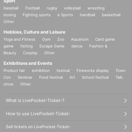
Sport
滞在時間・物販について
baseball
Football
rugby
volleyball
wrestling
boxing
Fighting sports
e Sports
handball
basketball
・ご入場から最大2時間を目安に展示・物販をご利用いただけます。
Other
・混雑状況により、滞在時間を短縮させていただく場合がございます。
・最終枠（19:00〜19:30）でご来場のお客様は、閉館時間の都合上、21:00ま
Hobbies, Culture and Leisure
でにご退場いただきますようお願いいたします。
Yoga and Fitness
Gym
Zoo
Aquarium
Card game
game
fishing
Escape Game
dance
Fashion &
禁止事項・お願い
Beauty
Cosplay
Other
・転売目的でのご購入を固く禁止しております。違反が確認された場合は、該
Exhibitions and Events
当チケットを無効とさせていただきます。
Product fair
exhibition
festival
Fireworks display
Town
・In order to allow as many customers as possible to attend, we ask for your
Con
Seminar
Food festival
Art
School festival
Talk
cooperation in purchasing only Quantity you need.
・会場の混雑緩和のため、時間帯ごとの入場制限・待機列設置にご協力をお願
show
Other
いいたします。
What is LivePocket-Ticket-?
How to use LivePocket-Ticket-
Sell tickets on LivePocket-Ticket-