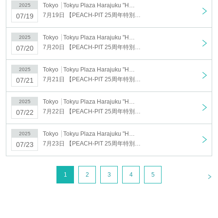
Tokyo
Tokyu Plaza Harajuku "Harakado" 4F Special Gallery
2025
Tokyu Plaza Harajuku "Harakado" 4F Special Gallery
7月19日 【PEACH-PIT 25周年特別展】7月19日(土) 入場チケット ※先着
07/19
About admission ticket
Tokyo
Tokyu Plaza Harajuku "Harakado" 4F Special Gallery
2025
7月20日 【PEACH-PIT 25周年特別展】7月20日(日) 入場チケット ※先着
■ sale schedule
07/20
<Priority Sales>
Tokyo
Tokyu Plaza Harajuku "Harakado" 4F Special Gallery
2025
June 3, 2025 (Tuesday) 21:00 - June 3, 2025 (Tuesday) 23:59
7月21日 【PEACH-PIT 25周年特別展】7月21日(月) 入場チケット ※先着
07/21
*This ticket is a "priority sale" ticket for crowdfunding supporters, and you will
need to enter the "Serial code" that was provided to you in advance to
Tokyo
Tokyu Plaza Harajuku "Harakado" 4F Special Gallery
2025
purchase it.
7月22日 【PEACH-PIT 25周年特別展】7月22日(火) 入場チケット ※先着
07/22
<General Sales
>
June 4th, 2025 (Wednesday) 0:00 ~ 19:30 on each day of the event
Tokyo
Tokyu Plaza Harajuku "Harakado" 4F Special Gallery
2025
■ Admission time slots
7月23日 【PEACH-PlT 25周年特別展】7月23日(水) 入場チケット ※先着
07/23
We offer hourly time slots between 11:00 and 19:00.
■ Tickets Fee (tax included)
<
1
2
3
4
5
General ticket (high school students and above): 2,200 yen
Elementary and junior high school student tickets: 1,100 yen
Preschoolers: Free (no ticket purchase required)
*Children under elementary school age must be accompanied by a guardian.