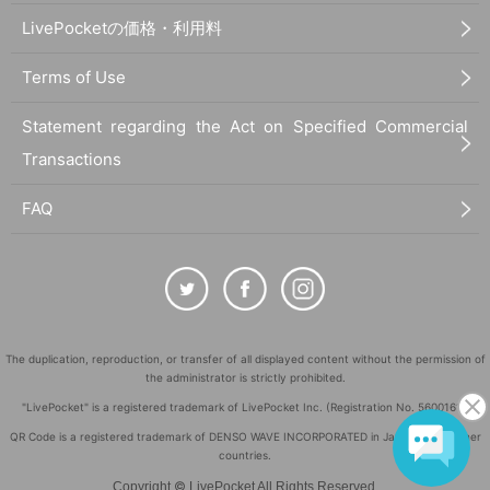
LivePocketの価格・利用料
Terms of Use
Statement regarding the Act on Specified Commercial
Transactions
FAQ
The duplication, reproduction, or transfer of all displayed content without the permission of
the administrator is strictly prohibited.
"LivePocket" is a registered trademark of LivePocket Inc. (Registration No. 5600161).
QR Code is a registered trademark of DENSO WAVE INCORPORATED in Japan and in other
countries.
©
Copyright
LivePocket All Rights Reserved.