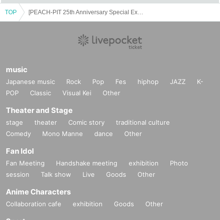
・チケットをご購入後は、LivePocketマイページまたは購入完了メールのURL
TOP
[PEACH-PIT 25th Anniversary Special Exhibition] July 18th (Fri)- August 14th (Thu) Admission Reservation Ticket
から「QRコード付きチケット」をご確認ください。
・スクリーンショットや印刷したものは無効です。必ずLivePocket上でQRコ
ードをご提示ください。
■本人確認について
・ご入場時は、「QRコード付きチケット」と「身分証明書」のご提示をお願
music
いします。
Japanese music
Rock
Pop
Fes
hiphop
JAZZ
K-
・有効な身分証明書（例）：運転免許証／健康保険証／学生証／パスポートな
POP
Classic
Visual Kei
Other
ど
※コピーや期限切れ、交通系IC・キャッシュカード等は無効です
Theater and Stage
※小中学生チケットの場合は、年齢確認できる書類をご用意ください
stage
theater
Comic story
traditional culture
※未就学児の本人確認書類は不要です
Comedy
Mono Manne
dance
Other
当日の集合・入場について
Fan Idol
・ご購入された入場時間の5分前を目安に、4F特設ギャラリー前の待機スペー
Fan Meeting
Handshake meeting
exhibition
Photo
スにお越しください。
session
Talk show
Live
Goods
Other
・スタッフの指示に従い、整理番号順にお並びください。
Anime Characters
・整理番号をお呼びした時に不在の場合は、最後尾からのご案内となります。
・代表者の本人確認を行いますので、複数枚購入された場合は必ず同伴者とご
Collaboration cafe
exhibition
Goods
Other
一緒にお越しください。