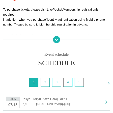
To purchase tickets, please visit LivePocket.
Membership registration
Is
required.
In addition, when you purchase
"Identity authentication using Mobile phone
number"
Please be sure to Membership registration in advance.
▶︎
Click here for Membership registration
▶︎
Membership registration details
Event schedule
SCHEDULE
Outline
■ Event name
“PEACH-PlT 25th Anniversary Special Exhibition”
<
1
2
3
4
5
■ holding period
2025 year Jul. 18 day (Fri) to 2025 year Aug. 14 day (Thu)
■ Hours
Tokyo
Tokyu Plaza Harajuku "Harakado" 4F Special Gallery
2025
11:00-21:00 (※May change depending on circumstances)
7月18日 【PEACH-PIT 25周年特別展】7月18日(金) 入場チケット ※先着
07/18
■ Venue