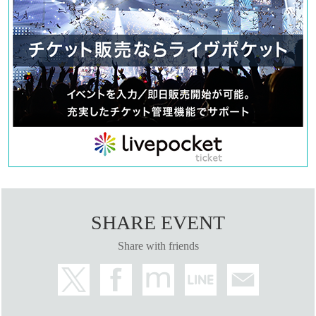
Ticket handling and admission
information
・You may not be able to enter if you arrive after the posted admission time.
・Tickets cannot be shared (transferred). The person who purchased the ticket
must be in attendance.
・転売目的でのご購入を固く禁止しております。違反が確認された場合は、該
当チケットを無効とさせていただきます。
・ご入場は、ご購入された時間帯につき1回限りとなります。複数の時間帯の
チケットをお持ちの場合でも、それぞれの時間帯ごとに1回のご入場となり、
同一時間内での再入場はできません。
・同じ時間帯のチケットを複数枚ご購入された場合は、購入者ご本人と同伴者
が揃ってご来場ください。
・代表者が不在の場合、同伴者のみでのご入場はできません。
SHARE EVENT
・同じ時間帯のチケットを追加購入された場合、整理番号が離れる可能性があ
ります。ご同伴の際は、整理番号の早いチケットに合わせてご来場・整列をお
Share with friends
願いいたします。
入場の流れ
■QRチケットの提示