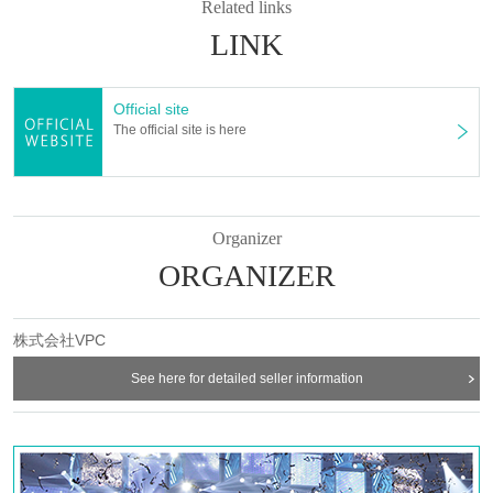
Related links
For ticket purchase
LINK
To purchase tickets, you must Membership registration of "LivePocket."
In addition, you will be asked to authenticate yourself with Mobile phone
Official site
number when making a purchase. Please make sure to Membership
The official site is here
registration in advance.
▶︎
Click here for Membership registration
▶︎
Membership registration details
Organizer
ORGANIZER
・Please make your purchase using your smartphone or PC.
・After purchase, you cannot change the date or time or cancel. Please read
the details carefully before applying.
・Tickets will be sold until the scheduled Quantity is reached. *If the
株式会社VPC
scheduled Quantity is reached, no tickets will be sold on the day.
See here for detailed seller information
・Even if an item is displayed as sold out, it may become available for
purchase again depending on sales conditions.
・You can apply for up to 4 sheets tickets per person.
・In order to allow as many customers as possible to attend, we ask for your
cooperation in purchasing only Quantity you need.