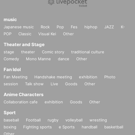
music
Japanese music
Rock
Pop
Fes
hiphop
JAZZ
K-
POP
Classic
Visual Kei
Other
Theater and Stage
stage
theater
Comic story
traditional culture
Comedy
Mono Manne
dance
Other
Fan Idol
Fan Meeting
Handshake meeting
exhibition
Photo
session
Talk show
Live
Goods
Other
Anime Characters
Collaboration cafe
exhibition
Goods
Other
Sport
baseball
Football
rugby
volleyball
wrestling
boxing
Fighting sports
e Sports
handball
basketball
Other