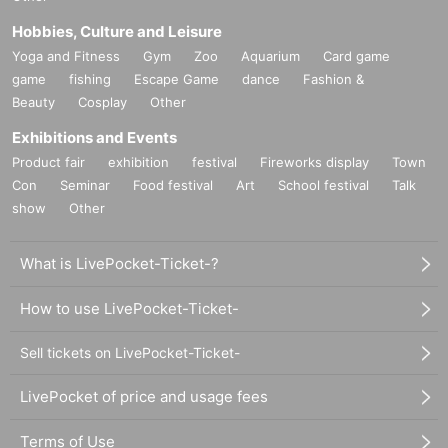
Hobbies, Culture and Leisure
Yoga and Fitness
Gym
Zoo
Aquarium
Card game
game
fishing
Escape Game
dance
Fashion &
Beauty
Cosplay
Other
Exhibitions and Events
Product fair
exhibition
festival
Fireworks display
Town
Con
Seminar
Food festival
Art
School festival
Talk
show
Other
What is LivePocket-Ticket-?
How to use LivePocket-Ticket-
Sell tickets on LivePocket-Ticket-
LivePocket of price and usage fees
Terms of Use