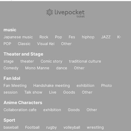
music
Japanese music
Rock
Pop
Fes
hiphop
JAZZ
K-
POP
Classic
Visual Kei
Other
Theater and Stage
stage
theater
Comic story
traditional culture
Comedy
Mono Manne
dance
Other
Fan Idol
Fan Meeting
Handshake meeting
exhibition
Photo
session
Talk show
Live
Goods
Other
Anime Characters
Collaboration cafe
exhibition
Goods
Other
Sport
baseball
Football
rugby
volleyball
wrestling