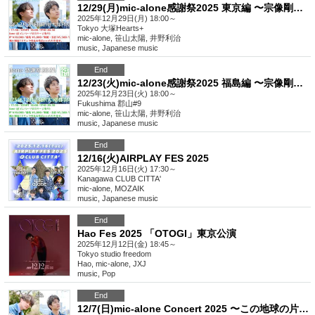
12/29(月)mic-alone感謝祭2025 東京編 〜宗像剛輝卒業公演〜
2025年12月29日(月) 18:00～
Tokyo
大塚Hearts+
mic-alone, 笹山太陽, 井野利治
music
,
Japanese music
End
12/23(火)mic-alone感謝祭2025 福島編 〜宗像剛輝卒業公演〜
2025年12月23日(火) 18:00～
Fukushima
郡山#9
mic-alone, 笹山太陽, 井野利治
music
,
Japanese music
End
12/16(火)AIRPLAY FES 2025
2025年12月16日(火) 17:30～
Kanagawa
CLUB CITTA'
mic-alone, MOZAIK
music
,
Japanese music
End
Hao Fes 2025 「OTOGI」東京公演
2025年12月12日(金) 18:45～
Tokyo
studio freedom
Hao, mic-alone, JXJ
music
,
Pop
End
12/7(日)mic-alone Concert 2025 〜この地球の片隅で〜