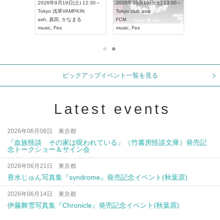
 18:00～
2026年9月19日(土) 12:30～
2026年10月10日(土) 13:00～
T NAGOYA
Tokyo
浅草VAMPKIN
Tokyo
club asia
2026年9月
ash
,
真田
,
かなまる
FCM
Aichi
アー
music
,
Fes
music
,
Fes
UDO JAPA
ピックアップイベント一覧を見る
Latest events
2026年06月06日 東京都
『血族怪談 その家は呪われている』（竹書房怪談文庫）発売記
念トークショー＆サイン会
2026年06月21日 東京都
香水じゅん写真集『syndrome』発売記念イベント(秋葉原)
2026年06月14日 東京都
伊藤舞雪写真集『Chronicle』発売記念イベント(秋葉原)