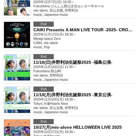
2025年12月7日(日) 16:30～
Fukushima
けんしん郡山文化センター中ホール
mic-alone, 笹山太陽, 井野利治
music
,
Japanese music
End
CAIKI Presents X-MAN LIVE TOUR -2025- CROSS in SENDAI
2025年11月17日(月) 18:30～
Miyagi
space Zero
CAIKI, mic-alone
music
,
Pop
End
11/16(日)井野利治生誕祭2025 -福島公演-
2025年11月16日(日) 11:30～
Fukushima
郡山#9
mic-alone, 井野利治
music
,
Japanese music
End
11/10(月)井野利治生誕祭2025 -東京公演-
2025年11月10日(月) 18:30～
Tokyo
大塚Hearts Next
mic-alone, 笹山太陽, 井野利治
music
,
Japanese music
End
10/27(月)mic-alone HELLOWEEN LIVE 2025
2025年10月27日(月) 18:30～