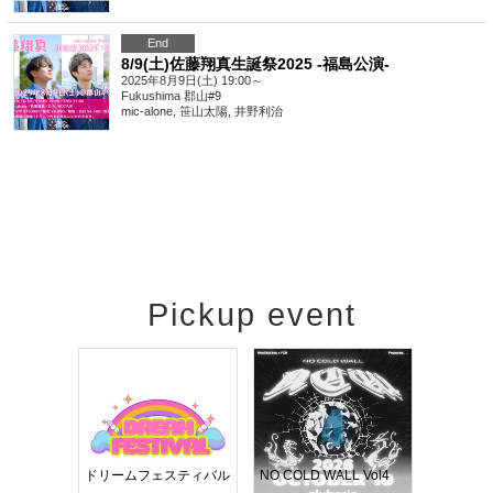
End
8/9(土)佐藤翔真生誕祭2025 -福島公演-
2025年8月9日(土) 19:00～
Fukushima
郡山#9
mic-alone, 笹山太陽, 井野利治
Pickup event
RENGEKI 12ヶ月連続 ONE MAN TOUR「生生流転」‐9月編‐
ドリームフェスティバル
NO COLD WALL Vol4