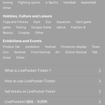
boxing
Fighting sports
e Sports
handball
basketball
Other
Hobbies, Culture and Leisure
Yoga and Fitness
Gym
Zoo
Aquarium
Card game
game
fishing
Escape Game
dance
Fashion &
Beauty
Cosplay
Other
Exhibitions and Events
Product fair
exhibition
festival
Fireworks display
Town
Con
Seminar
Food festival
Art
School festival
Talk
show
Other
What is LivePocket-Ticket-?
How to use LivePocket-Ticket-
Sell tickets on LivePocket-Ticket-
LivePocketの価格・利用料